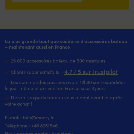
La plus grande boutique suédoise d’accessoires bateau
– maintenant aussi en France
25 000 accessoires bateau de 500 marques
4.7 / 5 sur Trustpilot
Clients super satisfaits –
Les commandes passées avant 12h30 sont expédiées
le jour même et arrivent en France sous 3 jours
De vrais experts bateau vous aident avant et après
votre achat !
E-mail :
info@moory.fr
Téléphone :
+46 8251
546
Nous parlons anglais et suédois