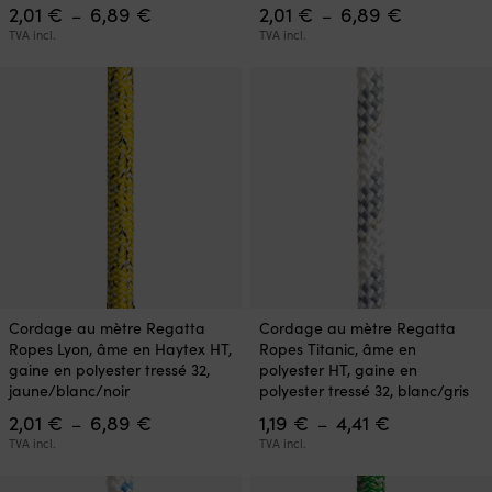
Plage
Plage
2,01
€
6,89
€
2,01
€
6,89
€
Les
Les
–
–
de
de
options
options
TVA incl.
TVA incl.
prix :
prix :
peuvent
peuvent
2,01 €
2,01 €
être
être
à
à
choisies
choisies
6,89 €
6,89 €
sur
sur
la
la
page
page
du
du
produit
produit
Ce
Ce
Cordage au mètre Regatta
Cordage au mètre Regatta
produit
produit
Ropes Lyon, âme en Haytex HT,
Ropes Titanic, âme en
a
a
gaine en polyester tressé 32,
polyester HT, gaine en
plusieurs
plusieurs
jaune/blanc/noir
polyester tressé 32, blanc/gris
variations.
variations.
Plage
Plage
2,01
€
6,89
€
1,19
€
4,41
€
Les
Les
–
–
de
de
options
options
TVA incl.
TVA incl.
prix :
prix :
peuvent
peuvent
2,01 €
1,19 €
être
être