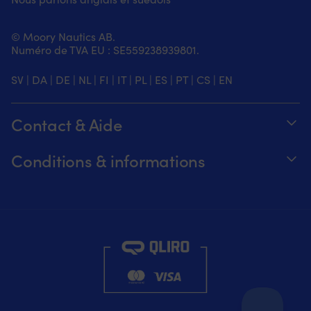
© Moory Nautics AB.
Numéro de TVA EU : SE559238939801.
SV
|
DA
|
DE
|
NL
|
FI
|
IT
|
PL
|
ES
|
PT
|
CS
|
EN
Contact & Aide
Suivez votre commande
Conditions & informations
À propos de Moory
Garantie de prix
Par téléphone 8h-20h (+46 8251546 –
Expédition & livraison
Anglais)
Retours et remboursements
Envoyez-nous un e-mail à info@moory.fr
Conditions de vente
Politique de confidentialité