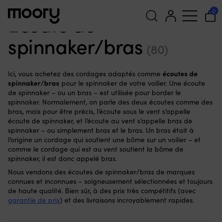
Écoute de spinnaker/bras
0
Écoute de
spinnaker/bras
Recherche
(80)
pour :
écoutes de
Ici, vous achetez des cordages adaptés comme
spinnaker/bras
pour le spinnaker de votre voilier. Une écoute
de spinnaker – ou un bras – est utilisée pour border le
spinnaker. Normalement, on parle des deux écoutes comme des
bras, mais pour être précis, l’écoute sous le vent s’appelle
écoute de spinnaker, et l’écoute au vent s’appelle bras de
spinnaker – ou simplement bras et le bras. Un bras était à
l’origine un cordage qui soutient une bôme sur un voilier – et
comme le cordage qui est au vent soutient la bôme de
spinnaker, il est donc appelé bras.
Nous vendons des écoutes de spinnaker/bras de marques
connues et inconnues – soigneusement sélectionnées et toujours
de haute qualité. Bien sûr, à des prix très compétitifs (avec
garantie de prix
) et des livraisons incroyablement rapides.