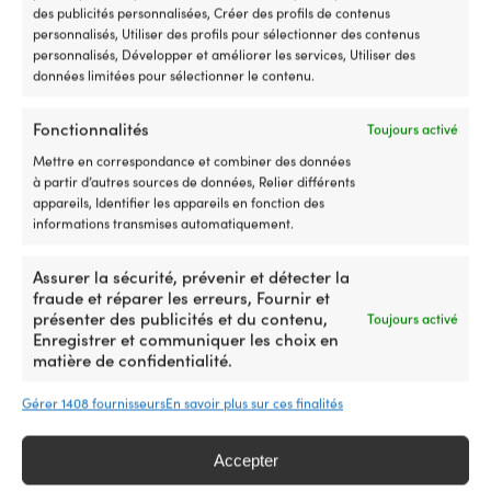
Ce
Ce
Cordage au mètre NOCK
Cordage au mètre Regatta
des publicités personnalisées, Créer des profils de contenus
produit
produit
Unlimited Pro, âme PE-UHMW
Ropes Atlanta, âme Dyneema
personnalisés, Utiliser des profils pour sélectionner des contenus
a
a
78, gaine polyester 32 tresses,
SK78, gaine polyester tressée
personnalisés, Développer et améliorer les services, Utiliser des
plusieurs
plusieurs
blanc/rouge
32, bleu marine/rouge
données limitées pour sélectionner le contenu.
variations.
variations.
Plage
Plage
2,11
€
5,51
€
4,41
€
10,57
€
Les
Les
–
–
de
de
options
options
Fonctionnalités
Toujours activé
TVA incl.
TVA incl.
prix :
prix :
peuvent
peuvent
Mettre en correspondance et combiner des données
2,11 €
4,41 €
être
être
à partir d’autres sources de données, Relier différents
à
à
choisies
choisies
appareils, Identifier les appareils en fonction des
5,51 €
10,57 €
sur
sur
informations transmises automatiquement.
la
la
page
page
du
du
Assurer la sécurité, prévenir et détecter la
produit
produit
fraude et réparer les erreurs, Fournir et
présenter des publicités et du contenu,
Toujours activé
Enregistrer et communiquer les choix en
matière de confidentialité.
Gérer 1408 fournisseurs
En savoir plus sur ces finalités
Ce
Ce
Cordage au mètre Regatta
Cordage au mètre NOCK
produit
produit
Ropes Titanic, âme en
Unlimited Pro, âme PE-UHMW
a
a
Accepter
polyester HT, gaine en
78, gaine polyester 32 tresses,
plusieurs
plusieurs
polyester tressé 32, blanc/vert
blanc/gris