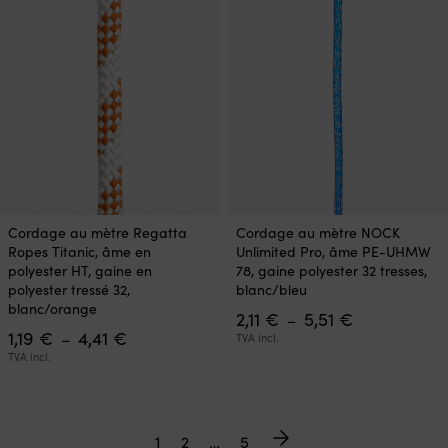
1,09 €
2,11 €
être
être
à
à
choisies
choisies
2,29 €
5,51 €
sur
sur
la
la
page
page
du
du
produit
produit
Ce
Ce
Cordage au mètre Regatta
Cordage au mètre NOCK
produit
produit
Ropes Titanic, âme en
Unlimited Pro, âme PE-UHMW
a
a
polyester HT, gaine en
78, gaine polyester 32 tresses,
plusieurs
plusieurs
polyester tressé 32,
blanc/bleu
variations.
variations.
blanc/orange
Plage
2,11
€
5,51
€
Les
Les
–
Plage
de
1,19
€
4,41
€
options
options
–
TVA incl.
de
prix :
peuvent
peuvent
TVA incl.
prix :
2,11 €
être
être
1,19 €
à
choisies
choisies
à
5,51 €
sur
sur
4,41 €
la
la
1
2
…
5