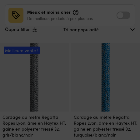
Mieux et moins cher
?
De meilleurs produits à prix plus bas
Öppna filter
Meilleure vente !
Ce
Ce
Cordage au mètre Regatta
Cordage au mètre Regatta
produit
produit
Ropes Lyon, âme en Haytex HT,
Ropes Lyon, âme en Haytex HT,
a
a
gaine en polyester tressé 32,
gaine en polyester tressé 32,
plusieurs
plusieurs
gris/blanc/noir
turquoise/blanc/noir
variations.
variations.