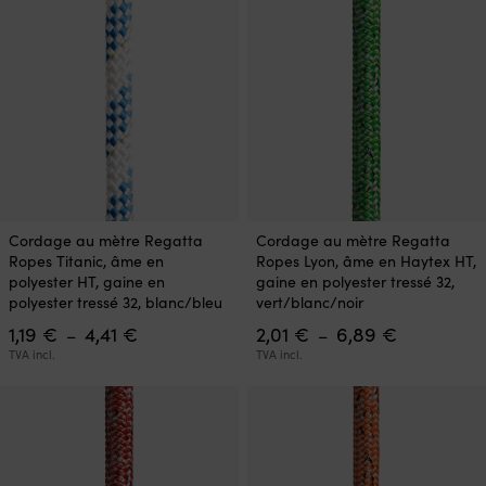
à
à
choisies
choisies
6,89 €
4,41 €
sur
sur
la
la
page
page
du
du
produit
produit
Ce
Ce
Cordage au mètre Regatta
Cordage au mètre Regatta
produit
produit
Ropes Titanic, âme en
Ropes Lyon, âme en Haytex HT,
a
a
polyester HT, gaine en
gaine en polyester tressé 32,
plusieurs
plusieurs
polyester tressé 32, blanc/bleu
vert/blanc/noir
variations.
variations.
Plage
Plage
1,19
€
4,41
€
2,01
€
6,89
€
Les
Les
–
–
de
de
options
options
TVA incl.
TVA incl.
prix :
prix :
peuvent
peuvent
1,19 €
2,01 €
être
être
à
à
choisies
choisies
4,41 €
6,89 €
sur
sur
la
la
page
page