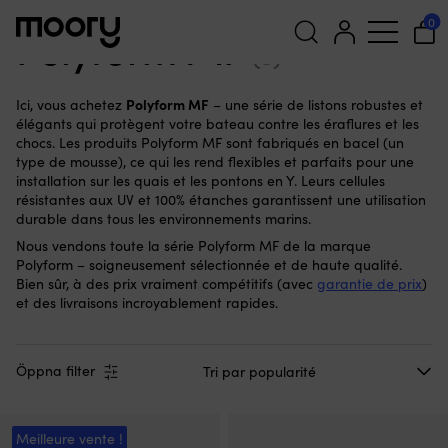
Polyform MF
0
Polyform MF
(5)
Recherche
Polyform MF
Ici, vous achetez
– une série de listons robustes et
pour :
élégants qui protègent votre bateau contre les éraflures et les
chocs. Les produits Polyform MF sont fabriqués en bacel (un
type de mousse), ce qui les rend flexibles et parfaits pour une
installation sur les quais et les pontons en Y. Leurs cellules
résistantes aux UV et 100% étanches garantissent une utilisation
durable dans tous les environnements marins.
Nous vendons toute la série Polyform MF de la marque
Polyform – soigneusement sélectionnée et de haute qualité.
Bien sûr, à des prix vraiment compétitifs (avec
garantie de prix
)
et des livraisons incroyablement rapides.
Öppna filter
Meilleure vente !