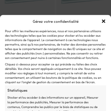
Gérez votre confidentialité
Pour offrir les meilleures expériences, nous et nos partenaires utilisons
Pare-battage Polyform MF60,
Pare-battage Polyform MF44,
des technologies telles que les cookies pour stocker et/ou accéder aux
100 x 14 cm, blanc, 2-pack
94 x 8.5 cm, blanc, 2-pack
informations de l’appareil. Le consentement à ces technologies nous
6 EN STOCK (PEUT ÊTRE
4 EN STOCK (PEUT ÊTRE
permettra, ainsi qu’à nos partenaires, de traiter des données personnelles
COMMANDÉ)
COMMANDÉ)
telles que le comportement de navigation ou des ID uniques sur ce site et
Le
Le
Px cons.
129,99
€
69,99
€
119,99
€
afficher des publicités (non-) personnalisées. Ne pas consentir ou retirer
prix
prix
son consentement peut nuire à certaines fonctionnalités et fonctions.
TVA incl.
TVA incl.
initial
actuel
Cliquez ci-dessous pour accepter ce qui précède ou faites des choix
était :
est :
détaillés. Vos choix seront appliqués uniquement à ce site. Vous pouvez
129,99 €.
119,99 €.
modifier vos réglages à tout moment, y compris le retrait de votre
consentement, en utilisant les boutons de la politique de cookies, ou en
cliquant sur l’onglet de gestion du consentement en bas de l’écran.
Statistiques
Stocker et/ou accéder à des informations sur un appareil, Mesurer
la performance des publicités, Mesurer la performance des
contenus, Comprendre les publics par le biais de statistiques ou de