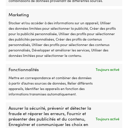
combinaisons de données provenant de différentes sources.
Marketing
Pare-battage Polyform MF60,
100 x 14 cm, bleu, 2-pack
Stocker et/ou accéder à des informations sur un appareil, Utiliser
1 EN STOCK (PEUT ÊTRE
des données limitées pour sélectionner la publicité, Créer des profils
COMMANDÉ)
pour la publicité personnalisée, Utiliser des profils pour sélectionner
129,99
€
des publicités personnalisées, Créer des profils de contenus
personnalisés, Utiliser des profils pour sélectionner des contenus
TVA incl.
personnalisés, Développer et améliorer les services, Utiliser des
données limitées pour sélectionner le contenu.
Fonctionnalités
Toujours activé
Mettre en correspondance et combiner des données
à partir d’autres sources de données, Relier différents
appareils, Identifier les appareils en fonction des
Notre garantie de prix – tout
informations transmises automatiquement.
simplement
Assurer la sécurité, prévenir et détecter la
Achetez maintenant, comparez le prix plus tard.
fraude et réparer les erreurs, Fournir et
Notre garantie de prix est très simple : nous nous
présenter des publicités et du contenu,
Toujours activé
alignons sur tous les magasins dans le monde
Enregistrer et communiquer les choix en
entier. Vous pouvez acheter votre équipement en