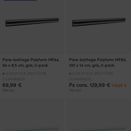
Pare-battage Polyform MF44,
Pare-battage Polyform MF60,
94 x 8.5 cm, gris, 2-pack
100 x 14 cm, gris, 2-pack
6 EN STOCK (PEUT ÊTRE
6 EN STOCK (PEUT ÊTRE
COMMANDÉ)
COMMANDÉ)
Le
L
69,99
€
Px cons.
129,99
€
119,99
€
prix
pr
TVA incl.
TVA incl.
initial
ac
était :
es
129,99 €.
11