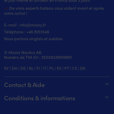
le jour même et arrivent en France sous 3 jours
De vrais experts bateau vous aident avant et après
votre achat !
E-mail :
info@moory.fr
Téléphone :
+46 8251
546
Nous parlons anglais et suédois
© Moory Nautics AB.
Numéro de TVA EU : SE559238939801.
SV
|
DA
|
DE
|
NL
|
FI
|
IT
|
PL
|
ES
|
PT
|
CS
|
EN
Contact & Aide
Suivez votre commande
Conditions & informations
À propos de Moory
Garantie de prix
Par téléphone 8h-20h (+46 8251546 –