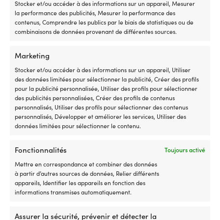
Stocker et/ou accéder à des informations sur un appareil, Mesurer
produit
simplement
la performance des publicités, Mesurer la performance des
contenus, Comprendre les publics par le biais de statistiques ou de
Achetez maintenant, comparez le prix plus tard.
combinaisons de données provenant de différentes sources.
Notre garantie de prix est très simple : nous nous
alignons sur tous les magasins dans le monde
Marketing
entier. Vous pouvez acheter votre équipement en
Stocker et/ou accéder à des informations sur un appareil, Utiliser
toute tranquillité dès maintenant – si vous le
des données limitées pour sélectionner la publicité, Créer des profils
trouvez moins cher dans un autre magasin dans
pour la publicité personnalisée, Utiliser des profils pour sélectionner
un délai de 14 jours, nous ajustons le prix après
des publicités personnalisées, Créer des profils de contenus
votre achat. Aucune condition compliquée.
personnalisés, Utiliser des profils pour sélectionner des contenus
personnalisés, Développer et améliorer les services, Utiliser des
données limitées pour sélectionner le contenu.
Notre garantie de prix
Fonctionnalités
Toujours activé
Mettre en correspondance et combiner des données
à partir d’autres sources de données, Relier différents
appareils, Identifier les appareils en fonction des
informations transmises automatiquement.
La plus grande boutique suédoise d’accessoires bateau
– maintenant aussi en France
Assurer la sécurité, prévenir et détecter la