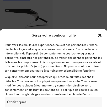
Gérez votre confidentialité
Pour offrir les meilleures expériences, nous et nos partenaires utilisons
Ce
Ancres Delta / Ancres charrue
des technologies telles que les cookies pour stocker et/ou accéder aux
produit
Lewmar DTX, acier inoxydable
informations de l’appareil. Le consentement à ces technologies nous
a
permettra, ainsi qu’à nos partenaires, de traiter des données personnelles
Le
Px cons.
489,99
€
plusieurs
À partir
telles que le comportement de navigation ou des ID uniques sur ce site et
prix
variations.
Le
de
459,99
€
afficher des publicités (non-) personnalisées. Ne pas consentir ou retirer
initial
Les
prix
son consentement peut nuire à certaines fonctionnalités et fonctions.
était :
options
actuel
Cliquez ci-dessous pour accepter ce qui précède ou faites des choix
489,99 €.
peuvent
est :
détaillés. Vos choix seront appliqués uniquement à ce site. Vous pouvez
être
À
modifier vos réglages à tout moment, y compris le retrait de votre
choisies
partir
consentement, en utilisant les boutons de la politique de cookies, ou en
sur
de
cliquant sur l’onglet de gestion du consentement en bas de l’écran.
la
459,99 €.
page
Statistiques
Notre garantie de prix – tout
du