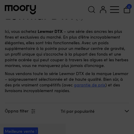
Lewmar DTX
0
Lewmar DTX
(1)
Recherche
Lewmar DTX
Ici, vous achetez
– une série des ancres les plus
pour :
fines et exclusives du marché. En plus d’être incroyablement
élégantes, elles sont très fonctionnelles. Avec un poids
supplémentaire à la pointe pour un meilleur centre de gravité,
un profil unique qui s’accroche à la plupart des fonds et une
pointe acérée qui peut couper à travers les algues et les herbes
marines, vous ne manquerez plus jamais d’ancrage.
Nous vendons toute la série Lewmar DTX de la marque Lewmar
– soigneusement sélectionnée et de haute qualité. Bien sûr, à
des prix vraiment compétitifs (avec
garantie de prix
) et des
livraisons incroyablement rapides.
Öppna filter
Meilleure vente !