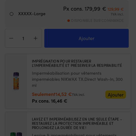
des
Bi
Le prix initial
Le pri
Px cons.
179,99
€
129,99
€
embruns.
sû
XXXXX-Large
TVA incl.
Bandes
a
DISPONIBLE SUR COMMANDE
réfléchissantes
le
SOLAS
lo
quantité
tout
dé
de
Ajouter
autour
M
Veste
–
Cl
de
améliore
su
quart
la
la
Helly
IMPRÉGNATION POUR RESTAURER
visibilité
po
L’IMPERMÉABILITÉ ET PRÉSERVER LA RESPIRABILITÉ
Hansen
lorsque
g
Crew
Imperméabilisation pour vêtements
la
&
Midlayer
lumière
imperméables NIKWAX TX.Direct Wash-In, 300
le
2,
varie
br
ml
Black,
en
dr
Le
Le
Seulement
14,52
€
Ajouter
hommes
TVA incl.
mer.
–
prix
prix
Px cons.
16,46
€
Col
po
initial
actuel
haut
u
était :
est :
doublé
to
LAVEZ ET IMPERMÉABILISEZ EN UNE SEULE ÉTAPE -
doux
él
16,46 €.
14,52 €.
RESTAUREZ LA PROTECTION IMPERMÉABLE ET
et
PROLONGEZ LA DURÉE DE VIE !
extrémités
Lessive & imperméabilisant pour vêtements