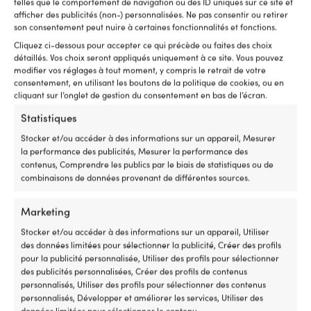
telles que le comportement de navigation ou des ID uniques sur ce site et
Helly Hansen Crew
coupe-
afficher des publicités (non-) personnalisées. Ne pas consentir ou retirer
vent
son consentement peut nuire à certaines fonctionnalités et fonctions.
et
MODÈLE
respirante,
Cliquez ci-dessous pour accepter ce qui précède ou faites des choix
Helly Hansen Crew Midlayer
pour
détaillés. Vos choix seront appliqués uniquement à ce site. Vous pouvez
modifier vos réglages à tout moment, y compris le retrait de votre
rester
consentement, en utilisant les boutons de la politique de cookies, ou en
au
NIVEAU DE FONCTIONNALITÉ
cliquant sur l’onglet de gestion du consentement en bas de l’écran.
sec
Simple
sans
Statistiques
sensation
de
Stocker et/ou accéder à des informations sur un appareil, Mesurer
LIEN VERS LE FABRICANT
moiteur.
la performance des publicités, Mesurer la performance des
https://www.hellyhansen.com/sv_se/crew-midlayer-
Les
contenus, Comprendre les publics par le biais de statistiques ou de
jacket-2-34444
manches
combinaisons de données provenant de différentes sources.
préformées
et
ÉTANCHÉITÉ DES VÊTEMENTS DE VOILE
Marketing
la
5000 – 10000 mm
coupe
Stocker et/ou accéder à des informations sur un appareil, Utiliser
ergonomique
des données limitées pour sélectionner la publicité, Créer des profils
MATÉRIAU DE LA VESTE
permettent
pour la publicité personnalisée, Utiliser des profils pour sélectionner
une
Coque : 100 % polyester. Doublure : 100 % polyester
des publicités personnalisées, Créer des profils de contenus
grande
(recyclé). Doublure 2 : 100 % polyester
personnalisés, Utiliser des profils pour sélectionner des contenus
liberté
personnalisés, Développer et améliorer les services, Utiliser des
de
données limitées pour sélectionner le contenu.