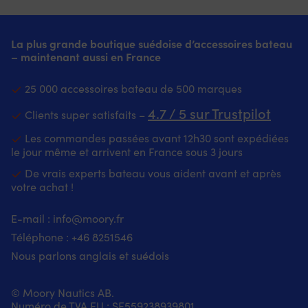
quadridirectionnel
:
sèche
le
coupe-
imperméable,
2
offre
100%
rapidement
voilier
vent
coupe-
est
souplesse
nylon
et
Grande
et
vent
parfait
et
Rembourrage
prévient
impression
La plus grande boutique suédoise d’accessoires bateau
respirant
et
pour
liberté
:
les
sur
– maintenant aussi en France
pour
respirant
la
de
100%
odeurs
la
la
pour
croisière
mouvement.
polyester
Insert
poitrine
navigation
la
25 000 accessoires bateau de 500 marques
côtière,
Les
Lavable
supplémentaire
–
active.
navigation
la
renforts
en
en
logo
Doublure
active.
4.7 / 5 sur Trustpilot
Clients super satisfaits –
voile
réduisent
machine
EVA
Helly
et
Intérieur
légère
les
à
dans
Hansen
col
et
Les commandes passées avant 12h30 sont expédiées
et
frottements
40
la
tiré
en
col
le jour même et arrivent en France sous 3 jours
les
dus
degrés
voûte
de
polaire
doublés
sorties
aux
plantaire
la
De vrais experts bateau vous aident avant et après
pour
en
en
cordages,
–
page
votre achat !
vous
polaire
famille
aux
soutien
de
garder
pour
–
lignes
optimal
course
au
vous
E-mail :
info@moory.fr
et
et
Sans
Matériau
chaud
garder
fonctionne
Téléphone :
+46 8251
546
aux
PFC
recyclé
par
au
tout
winchs.
temps
chaud
Nous parlons anglais et suédois
aussi
La
froid.
par
bien
fermeture
Coutures
temps
à
auto-
© Moory Nautics AB.
étanchées
froid.
terre
agrippante
Numéro de TVA EU : SE559238939801.
et
Coutures