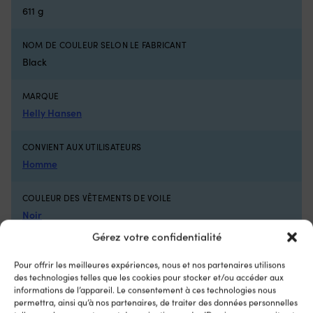
quart
611 g
pour
enfants
et
NOM DE COULEUR SELON LE FABRICANT
juniors
Black
qui
offre
une
MARQUE
protection
Helly Hansen
fiable
lorsque
la
CONVIENT AUX UTILISATEURS
météo
Homme
change
en
COULEUR DES VÊTEMENTS DE VOILE
mer.
Avec
Noir
HELLY
Gérez votre confidentialité
TECH
CARACTÉRISTIQUES ESSENTIELLES DES VÊTEMENTS DE VOILE
Performance,
la
Pour offrir les meilleures expériences, nous et nos partenaires utilisons
À col bas
des technologies telles que les cookies pour stocker et/ou accéder aux
veste
informations de l’appareil. Le consentement à ces technologies nous
est
SÉRIE
permettra, ainsi qu’à nos partenaires, de traiter des données personnelles
imperméable,