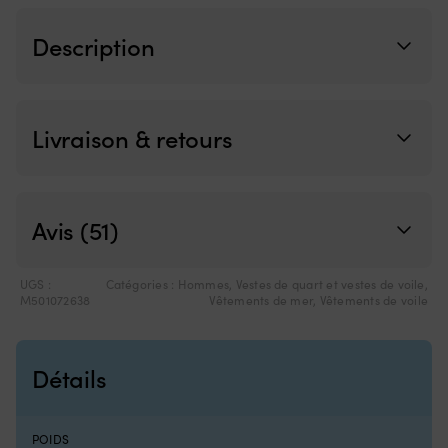
et
intérieure
Description
ainsi
qu’un
anneau
en
D
Livraison & retours
–
rangement
et
emplacement
pour
Avis (51)
coupe-
circuit.
Helly
UGS :
Catégories :
Hommes
,
Vestes de quart et vestes de voile
,
Hansen
M501072638
Vêtements de mer
,
Vêtements de voile
JR
Salt
2
Détails
est
une
veste
de
POIDS