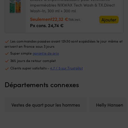
ajustables
imperméables NIKWAX Tech Wash & TX.Direct
–
Wash-In, 300 ml + 300 ml
chaleur
et
Le
Le
Seulement
22,32
€
Ajouter
TVA incl.
fermeture
prix
prix
Px cons.
24,74
€
étanche.
initial
actuel
Poignets
était :
est :
renforcés
Les commandes passées avant 12h30 sont expédiées le jour même et
24,74 €.
22,32 €.
et
arrivent en France sous 3 jours
fermetures
Super simple
garantie de prix
éclair
YKK
365 jours de retour complet
–
Clients super satisfaits -
4.7 / 5 sur Trustpilot
résiste
aux
jeux
Départements connexes
intenses
et
à
une
Vestes de quart pour les hommes
Helly Hansen
utilisation
intensive.
Poche
avant