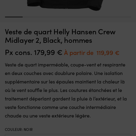
Veste
Ve
Veste de quart Helly Hansen JR Salt 2, Navy, enfants & juniors
V
de
d’
W
1
2
3
4
5
6
7
quart
él
EN STOCK
Det
Det
209,99
€
pour
/
169,99
€
Veste de quart Helly Hansen Crew
ursprungliga
nuvarande
enfants
ve
priset
priset
avec
lé
Midlayer 2, Black, hommes
var:
är:
bandes
a
209,99 €.
169,99 €.
réfléchissantes
t
Px cons.
179,99
€
Le
Le
À partir de
119,99
€
SOLAS
m
prix
prix
et
Po
Veste de quart imperméable, coupe-vent et respirante
capuche
aj
initial
actue
de
–
en deux couches avec doublure polaire. Une isolation
était :
est :
sécurité
vo
supplémentaire sur les épaules maintient la chaleur là
amovible
pe
179,99 €.
À
pour
d
où le vent souffle le plus. Les coutures étanchées et le
partir
une
m
traitement déperlant gardent la pluie à l’extérieur, et la
visibilité
co
de
maximale.
la
veste fonctionne comme une couche intermédiaire
119,99
Anneau
ch
chaude ou une veste extérieure légère.
en
C
D
e
pour
10
COULEUR
:
NOIR
longe
ny