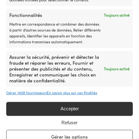
mouvement
sur
Fonctionnalités
Toujours activé
le
Comparer avec d'autres meilleures
pont,
Mettre en correspondance et combiner des données
et
ventes dans
vestes de quart et vestes
à partir d’autres sources de données, Relier différents
la
appareils, Identifier les appareils en fonction des
de voile
doublure
informations transmises automatiquement.
à
séchage
Assurer la sécurité, prévenir et détecter la
rapide
fraude et réparer les erreurs, Fournir et
augmente
présenter des publicités et du contenu,
Toujours activé
le
Enregistrer et communiquer les choix en
confort
matière de confidentialité.
entre
les
Gérer 1408 fournisseurs
En savoir plus sur ces finalités
navigations.
La
sécurité
Accepter
et
la
visibilité
Refuser
sont
prioritaires.
Gérer les options