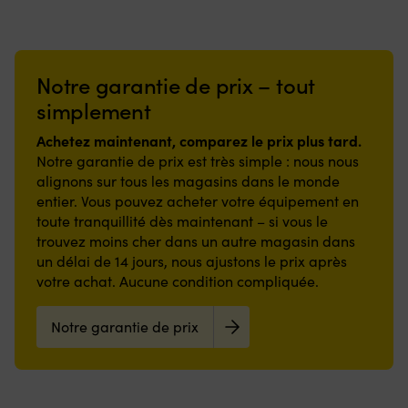
la
gardent
Les
fort.
ou
laisse
pour
pluie
la
matériaux
|
comme
pas
la
à
pluie
sont
Gant
couche
de
voile
l’extérieur,
à
robustes
à
intermédiaire
traces
de
et
l’extérieur,
et
Notre garantie de prix – tout
doigts
chaude
–
vacances
la
et
faciles
longs
Tissu
adhérence
au
veste
la
simplement
d’entretien
qui
Eco
inégalée
soleil
fonctionne
veste
:
protège
Bionic
sans
Fabriqué
comme
fonctionne
Achetez maintenant, comparez le prix plus tard.
coque
la
déperlant
marques
en
une
comme
Notre garantie de prix est très simple : nous nous
100%
main
Logo
disgracieuses
matériau
couche
une
polyamide
alignons sur tous les magasins dans le monde
lors
Sebago
sur
S.Café
intermédiaire
couche
associée
entier. Vous pouvez acheter votre équipement en
de
discret
le
à
chaude
intermédiaire
à
la
sur
toute tranquillité dès maintenant – si vous le
pont
séchage
ou
chaude
des
manipulation
la
Semelle
rapide
trouvez moins cher dans un autre magasin dans
une
ou
empiècements
active
poitrine
intérieure
et
veste
une
un délai de 14 jours, nous ajustons le prix après
100%
des
gauche
en
durable
extérieure
veste
votre achat. Aucune condition compliquée.
polyester
cordages
Poches
EVA
–
légère.
extérieure
et
à
latérales
avec
exactement
|
légère.
une
bord.
zippées
microfibre
ce
Notre garantie de prix
Helly
|
doublure
Le
Tissu
et
que
Tech
Helly
100%
mesh
extérieur
propriétés
l’on
Protection
Tech
polyester.
à
et
antibactériennes
veut
:
Protection
JR
stretch
doublure
–
sur
imperméable,
:
Salt