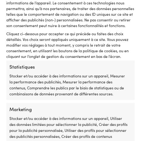
le
informations de l’appareil. Le consentement à ces technologies nous
sy
permettra, ainsi qu’à nos partenaires, de traiter des données personnelles
él
TYPE
TYPE
telles que le comportement de navigation ou des ID uniques sur ce site et
d
afficher des publicités (non-) personnalisées. Ne pas consentir ou retirer
Commande pour guindeau
Accessoires po
b
son consentement peut nuire à certaines fonctionnalités et fonctions.
et
Cliquez ci-dessous pour accepter ce qui précède ou faites des choix
le
détaillés. Vos choix seront appliqués uniquement à ce site. Vous pouvez
gr
Vers le produi
modifier vos réglages à tout moment, y compris le retrait de votre
c
consentement, en utilisant les boutons de la politique de cookies, ou en
Po
cliquant sur l’onglet de gestion du consentement en bas de l’écran.
m
Statistiques
su
cl
Stocker et/ou accéder à des informations sur un appareil, Mesurer
o
la performance des publicités, Mesurer la performance des
Autres ont également acheté
su
contenus, Comprendre les publics par le biais de statistiques ou de
pl
combinaisons de données provenant de différentes sources.
F
c
:
Marketing
87
Stocker et/ou accéder à des informations sur un appareil, Utiliser
m
des données limitées pour sélectionner la publicité, Créer des profils
d
pour la publicité personnalisée, Utiliser des profils pour sélectionner
ha
des publicités personnalisées, Créer des profils de contenus
et