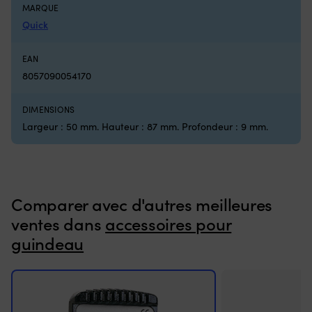
et
MARQUE
of
Quick
u
pr
cl
EAN
po
8057090054170
le
gr
c
DIMENSIONS
d
Largeur : 50 mm. Hauteur : 87 mm. Profondeur : 9 mm.
u
fo
c
po
m
Comparer avec d'autres meilleures
su
cl
ventes dans
accessoires pour
|
guindeau
Hy
à
co
te
pr
co