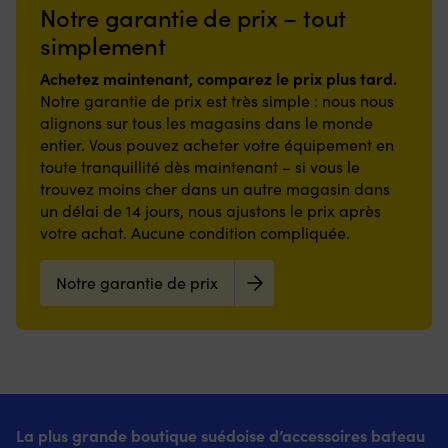
Notre garantie de prix – tout
Surface
%
d’
en
élastique
dé
simplement
nylon
–
so
résistante
s’étire
im
Achetez maintenant, comparez le prix plus tard.
et
à
R
Notre garantie de prix est très simple : nous nous
envers
la
pr
alignons sur tous les magasins dans le monde
en
fois
e
entier. Vous pouvez acheter votre équipement en
caoutchouc
en
ca
offrant
toute tranquillité dès maintenant – si vous le
hauteur
d
une
et
d
trouvez moins cher dans un autre magasin dans
adhérence
en
Lo
un délai de 14 jours, nous ajustons le prix après
stable
longueur
le
votre achat. Aucune condition compliquée.
et
pour
di
réduisant
un
se
le
ajustement
Notre garantie de prix
dé
risque
optimal
vo
de
sur
le
glissade,
le
r
même
matelas
ma
en
Modèle
Ce
environnement
D
vo
humide.
–
p
Faible
voir
La plus grande boutique suédoise d’accessoires bateau
d