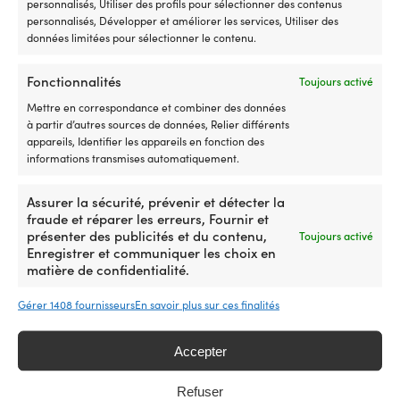
personnalisés, Utiliser des profils pour sélectionner des contenus
5
personnalisés, Développer et améliorer les services, Utiliser des
m
données limitées pour sélectionner le contenu.
d
la
salopette de quart Gill OS1
Plateau de support 3M,
Pl
Fonctionnalités
Toujours activé
Ocean Black, homme
Ø175 mm
in
Mettre en correspondance et combiner des données
no
EN STOCK
EN REAPPROVISIONNEMENT
à partir d’autres sources de données, Relier différents
619,99
€
139,99
€
pe
appareils, Identifier les appareils en fonction des
d’
Det
Det
529,99
€
informations transmises automatiquement.
fa
ursprungliga
nuvarande
à
priset
priset
vo
var:
är:
Assurer la sécurité, prévenir et détecter la
ci
619,99 €.
529,99 €.
fraude et réparer les erreurs, Fournir et
Qu
présenter des publicités et du contenu,
Toujours activé
Wi
Enregistrer et communiquer les choix en
Produits similaires
Sw
matière de confidentialité.
es
u
Gérer 1408 fournisseurs
En savoir plus sur ces finalités
di
a
h
Accepter
te
po
Refuser