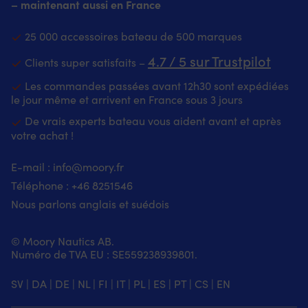
hauteur
les
– maintenant aussi en France
ré
et
images
r
nettoyage
du
l’
25 000 accessoires bateau de 500 marques
facile
produit
ap
rendent
pour
av
4.7 / 5 sur Trustpilot
Clients super satisfaits –
son
la
id
utilisation
description
et
Les commandes passées avant 12h30 sont expédiées
pratique
de
co
le jour même et arrivent en France sous 3 jours
dans
la
la
les
forme
De vrais experts bateau vous aident avant et après
ca
espaces
Fabriqué
sa
votre achat !
exigus,
en
de
aussi
coton
av
E-mail :
info@moory.fr
bien
–
d
Téléphone :
+46 8251
546
à
parfait
fu
bord
sur
à
Nous parlons anglais et suédois
qu’à
le
u
la
bateau
un
maison.
car
su
© Moory Nautics AB.
|
il
à
Numéro de TVA EU : SE559238939801.
Tapis
ne
bo
de
génère
Ch
SV
|
DA
|
DE
|
NL
|
FI
|
IT
|
PL
|
ES
|
PT
|
CS
|
EN
bateau
pas
le
au
de
b