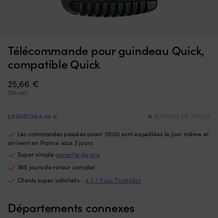
Contacteur
Di
Boîte de relais Quick, convient pour guindeaux, 3 pôles, 12 V,
D
pour
a
2500 W
par
h
exemple
po
EN REAPPROVISIONNEMENT
Télécommande pour guindeau Quick,
129,99
€
guindeaux
in
12
e
compatible Quick
V
co
avec
co
25,66
€
puissance
d
TVA incl.
maximale
le
2500
sy
W
él
LIVRAISON 6.49 €
RUPTURE DE STOCK
Relais
d
commutateur,
ba
Les commandes passées avant 12h30 sont expédiées le jour même et
pour
Il
arrivent en France sous 3 jours
moteurs
a
Super simple
garantie de prix
avec
u
365 jours de retour complet
3
ca
câbles
te
Clients super satisfaits -
4.7 / 5 sur Trustpilot
vers
et
le
u
Départements connexes
moteur.
r
Unité
ma