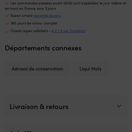
meilleur
Ce
Les commandes passées avant 12h30 sont expédiées le jour même et
contrôle
d'
arrivent en France sous 3 jours
lors
à
Super simple
garantie de prix
des
la
365 jours de retour complet
manœuvres
fl
près
go
Clients super satisfaits -
4.7 / 5 sur Trustpilot
du
à
ponton
la
Départements connexes
ou
ta
en
of
trolling,
u
et
li
Aérosol de conservation
Liqui Moly
c’est
to
une
d
pièce
m
de
D
rechange
m
pratique
–
à
ti
Livraison & retours
avoir
su
à
la
bord.
sa
|
la
Remplace
b