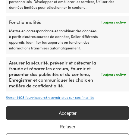
pompe à main + ailerons +
personnalisés, Développer et améliorer les services, Utiliser des
pièce
re
complexe
calmes.
sac de transport + rustine
données limitées pour sélectionner le contenu.
d’origine
et
–
Le
de réparation
2064028
ré
qui
plancher
pour
Re
est
gonflable
EN STOCK
Fonctionnalités
Toujours activé
une
fa
129,99
€
basée
offre
Mettre en correspondance et combiner des données
correspondance
l'
sur
une
à partir d’autres sources de données, Relier différents
plus
d'
des
meilleure
appareils, Identifier les appareils en fonction des
simple
sé
huiles
rigidité
informations transmises automatiquement.
L’ancien
su
de
et
numéro
lo
Produits similaires
base
une
d’article
d
synthétiques
navigation
Assurer la sécurité, prévenir et détecter la
2064023
vo
Tube
à
fraude et réparer les erreurs, Fournir et
facilite
av
–
la
présenter des publicités et du contenu,
Toujours activé
la
a
20
pagaie
Enregistrer et communiquer les choix en
mise
b
grammes
confortable.
matière de confidentialité.
à
d
Le
Livré
niveau
l'
produit
avec
Gérer 1408 fournisseurs
En savoir plus sur ces finalités
Avec
–
est
pagaies,
Interrupteur
à
extrêmement
pompe,
Minn
bo
résistant
ailerons,
Accepter
Kota
su
à
sac
Endura,
le
l’eau
de
Refuser
5
po
et
transport
Huile
Huile
Huile minérale pour moteurs
Huile minérale pour moteurs