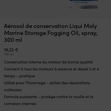
Interrupteur
Ce
Interrupteur Minn Kota Endura, 5 avant / 3 arrière
C
qui
d’
m
remplace
à
EN STOCK
36,70
€
une
la
Aérosol de conservation Liqui Moly
pièce
fl
défectueuse
go
Marine Storage Fogging Oil, spray,
dans
po
300 ml
la
à
commande
la
19,22
€
et
ta
remet
of
TVA incl.
le
u
Conservation interne du moteur de bonne qualité
moteur
li
électrique
to
Convient à tous les moteurs à essence et diesel 2 et 4
en
d
temps – pratique
état
m
de
D
Utilisé pour l’hivernage – évitez des réparations
marche.
m
coûteuses
Il
:
dispose
Formule puissante – protège contre la rouille et la
la
de
b
corrosion internes
5
se
positions
go