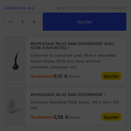
avant
e
LIVRAISON 6.49 €
18 EN STOCK (PEUT ÊTRE COMMANDÉ)
et
qu
quantité
de
se
de
Ajouter
3
et
Aérosol
positions
vo
de
arrière
p
conservation
pour
ch
Liqui
un
5
REMPLISSAGE FACILE SANS DÉVERSEMENT (AVEC
FILTRE À IMPURETÉS) !
Moly
contrôle
o
Marine
clair
75
Entonnoir à carburant avec filtre à impuretés
Storage
de
Of
Nuova Rade, Ø135 mm, avec embout
Fogging
la
u
amovible, plastique, noir
Oil,
vitesse,
fl
9,10
Seulement
€
Ajouter
spray,
et
TVA incl.
su
300
il
po
ml
convient
se
à
re
REMPLISSAGE FACILE SANS DÉVERSEMENT !
de
et
Entonnoir Nordiska Plast, blanc, 140 x 140 x 150
nombreux
re
mm
modèles/années.
à
3,58
Vous
la
Seulement
€
Ajouter
TVA incl.
obtenez
su
un
|