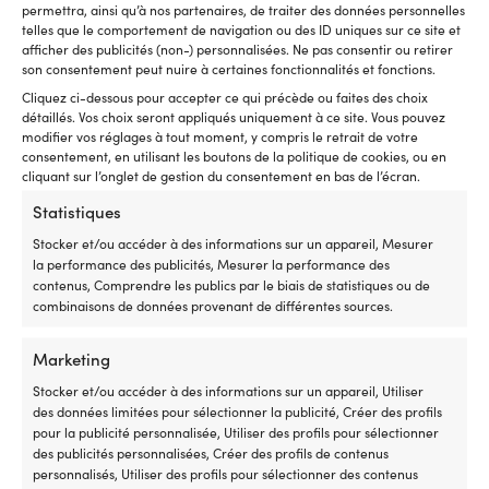
Compatible
7
4100420250330
permettra, ainsi qu’à nos partenaires, de traiter des données personnelles
avec
se
telles que le comportement de navigation ou des ID uniques sur ce site et
plusieurs
l'
afficher des publicités (non-) personnalisées. Ne pas consentir ou retirer
séries
In
son consentement peut nuire à certaines fonctionnalités et fonctions.
Minn
u
Cliquez ci-dessous pour accepter ce qui précède ou faites des choix
Kota
ca
détaillés. Vos choix seront appliqués uniquement à ce site. Vous pouvez
Autres ont également acheté
sur
d
modifier vos réglages à tout moment, y compris le retrait de votre
de
C
consentement, en utilisant les boutons de la politique de cookies, ou en
nombreux
d
cliquant sur l’onglet de gestion du consentement en bas de l’écran.
millésimes
16
Pièce
g
Statistiques
de
et
Stocker et/ou accéder à des informations sur un appareil, Mesurer
rechange
u
la performance des publicités, Mesurer la performance des
pratique
si
contenus, Comprendre les publics par le biais de statistiques ou de
à
po
combinaisons de données provenant de différentes sources.
avoir
u
à
sé
bord
ac
Marketing
lorsque
Co
Stocker et/ou accéder à des informations sur un appareil, Utiliser
la
ré
La
Kayak
Graisse marine Orbitrade
Kayak gonflable Bestway
des données limitées pour sélectionner la publicité, Créer des profils
commande
–
graisse
gonflable
NLGI 2, tube, 20 grammes
Hydro Force Rapid Lite X2,
pour la publicité personnalisée, Utiliser des profils pour sélectionner
dysfonctionne
c
est
biplace
321 x 100 x 44 cm,
des publicités personnalisées, Créer des profils de contenus
Numéro
la
une
pour
EN STOCK
orange/noir + pagaies +
personnalisés, Utiliser des profils pour sélectionner des contenus
de
ca
4,50
€
graisse
eaux