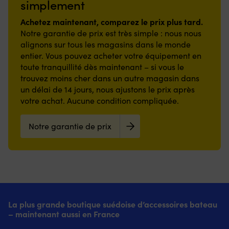
aux
simplement
un
du
en
est
ce
Livré
moteurs
choix
moteur
nylon
essentiel
q
avec
plus
Achetez maintenant, comparez le prix plus tard.
économique
–
résistante
lorsque
la
pagaies,
anciens.
pour
Notre garantie de prix est très simple : nous nous
utilisez
et
vous
si
pompe
|
les
alignons sur tous les magasins dans le monde
le
envers
devez
so
à
L'huile
moteurs
entier. Vous pouvez acheter votre équipement en
numéro
en
manœuvrer
so
main,
minérale
plus
d’origine
toute tranquillité dès maintenant – si vous le
caoutchouc
près
co
ailerons,
marine
anciens.
ou
offrant
d’un
Vo
sac
trouvez moins cher dans un autre magasin dans
10W-
|
demandez-
une
ponton,
p
et
30
un délai de 14 jours, nous ajustons le prix après
Huile
nous
adhérence
des
é
patch
lubrifie,
minérale
votre achat. Aucune condition compliquée.
pour
stable
roseaux
ut
de
réduit
marine
obtenir
et
ou
la
réparation.
la
25W-
le
réduisant
d’une
va
Notre garantie de prix
Le
friction
40
bon
le
remorque.
bu
sac
et
qui
De
risque
Ce
po
de
protège
réduit
nombreuses
de
que
aj
transport
contre
efficacement
pièces
glissade,
vous
o
rend
l'usure.
la
mécaniques
même
obtenez
re
le
Testée
friction
nécessitent
en
en
d
kayak
pour
et
des
environnement
pratique
l'a
facile
la
l'usure
joints
humide.
L’interrupteur
si
La plus grande boutique suédoise d’accessoires bateau
à
protection
Développée
–
Faible
dispose
né
– maintenant aussi en France
emporter
contre
pour
évitez
hauteur
de
Q
et
la
moteurs