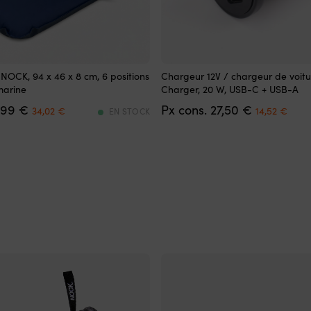
Chargeur
 NOCK, 94 x 46 x 8 cm, 6 positions
Chargeur 12V / chargeur de voit
USB
marine
Charger, 20 W, USB-C + USB-A
de
Det
Det
Det
Det
,99
€
27,50
€
bonne
34,02
€
14,52
€
EN STOCK
ursprungliga
nuvarande
ursprungli
nuv
qualité
priset
priset
priset
prise
à
var:
är:
var:
är:
un
59,99 €.
34,02 €.
27,50 €.
14,5
bon
prix
Économe
en
énergie
–
nécessite
seulement
20
Watt
Double
prise