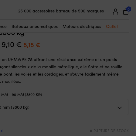
☓
800 kg
0
25 000 accessoires bateau de 500 marques
 souple NOCK Titan, UHMWPE 78, gris,
Garantie de prix super simple
(fabriquée à partir de bout Ø6 mm),
Clients super satisfaits – 4,7/5 sur Trustpilot
ance
Bateaux pneumatiques
Moteurs électriques
Outlet
3800 kg
.
9,10
€
Le
Le
8,18
€
prix
prix
e en UHMWPE 78 offrant une résistance extrême et un poids
initial
actuel
çant silencieux de la manille métallique, elle flotte et ne rouille
était :
est :
e pont, les voiles et les cordages, et s’ouvre facilement même
9,10 €.
8,18 €.
 mouillées.
 MM - 90 MM (3800 KG)
 €
RUPTURE DE STOCK