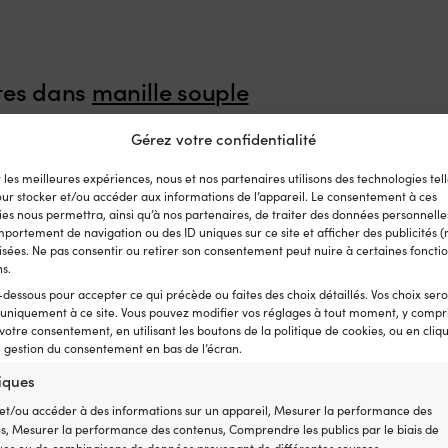
ntes dans
manille souple
Gérez votre confidentialité
r les meilleures expériences, nous et nos partenaires utilisons des technologies tell
our stocker et/ou accéder aux informations de l’appareil. Le consentement à ces
es nous permettra, ainsi qu’à nos partenaires, de traiter des données personnelles
portement de navigation ou des ID uniques sur ce site et afficher des publicités (
sées. Ne pas consentir ou retirer son consentement peut nuire à certaines fonctio
ns.
-dessous pour accepter ce qui précède ou faites des choix détaillés. Vos choix ser
 uniquement à ce site. Vous pouvez modifier vos réglages à tout moment, y compri
 votre consentement, en utilisant les boutons de la politique de cookies, ou en cliq
e gestion du consentement en bas de l’écran.
tiques
et/ou accéder à des informations sur un appareil, Mesurer la performance des
és, Mesurer la performance des contenus, Comprendre les publics par le biais de
e NOCK Titan, UHMWPE
Manille souple NOCK Titan Pro, PE-