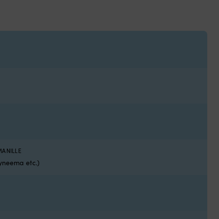
MANILLE
neema etc.)