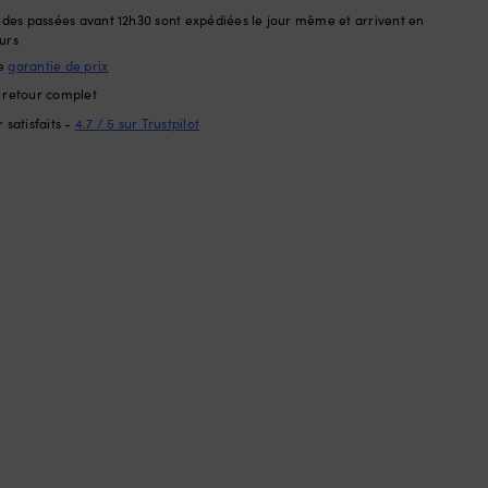
es passées avant 12h30 sont expédiées le jour même et arrivent en
urs
le
garantie de prix
e retour complet
 satisfaits -
4.7 / 5 sur Trustpilot