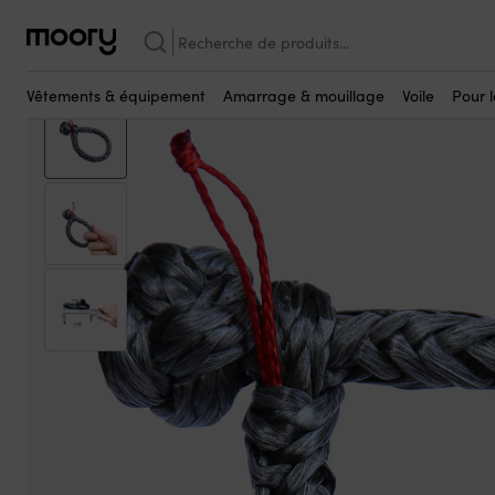
Complétez avec
Voile
-
Manille
-
Manille souple
-
Manille souple NOCK Titan, UHM
Recherche
pour :
Vêtements & équipement
Amarrage & mouillage
Voile
Pour 