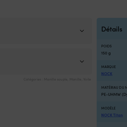
Détails
POIDS
150 g
MARQUE
NOCK
Catégories :
Manille souple
,
Manille
,
Voile
MATÉRIAU DU 
PE-UHMW (Dy
MODÈLE
NOCK Titan