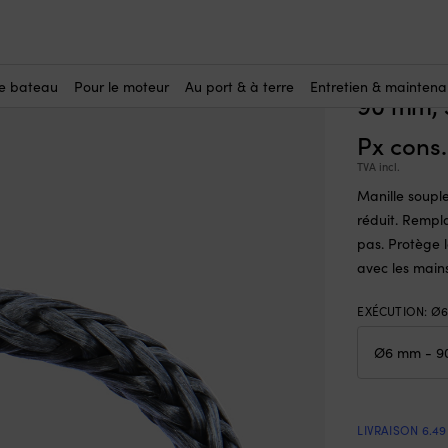
WPE 78, gris, Ø12 mm (fabriquée à partir de bout Ø6 mm), 90 mm, 3
Manille
(3)
Ø12 mm 
le bateau
Pour le moteur
Au port & à terre
Entretien & mainten
90 mm, 
Px cons
TVA incl.
Manille soupl
réduit. Rempla
pas. Protège l
avec les mains
EXÉCUTION
:
Ø6
LIVRAISON 6.49