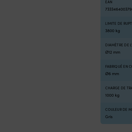
EAN
733346400379
LIMITE DE RUP
3800 kg
DIAMÈTRE DE L
Ø12 mm
FABRIQUÉ EN 
Ø6 mm
CHARGE DE TRA
1000 kg
COULEUR DE M
Gris