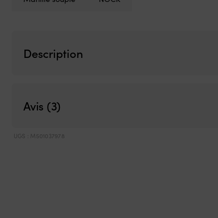
Description
Avis (3)
UGS :
M501037978