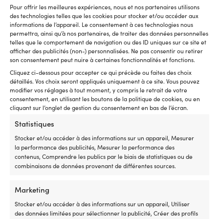
meilleur
Ce
Pour offrir les meilleures expériences, nous et nos partenaires utilisons
contrôle
d'
des technologies telles que les cookies pour stocker et/ou accéder aux
DIMENSIONS
lors
à
informations de l’appareil. Le consentement à ces technologies nous
des
la
150 cm
permettra, ainsi qu’à nos partenaires, de traiter des données personnelles
manœuvres
fl
telles que le comportement de navigation ou des ID uniques sur ce site et
près
go
afficher des publicités (non-) personnalisées. Ne pas consentir ou retirer
AUTRES
du
à
son consentement peut nuire à certaines fonctionnalités et fonctions.
ponton
la
Convient aux bateaux de 0.9 – 1.1 mètre de large
Cliquez ci-dessous pour accepter ce qui précède ou faites des choix
ou
ta
détaillés. Vos choix seront appliqués uniquement à ce site. Vous pouvez
en
of
modifier vos réglages à tout moment, y compris le retrait de votre
trolling,
u
consentement, en utilisant les boutons de la politique de cookies, ou en
et
li
cliquant sur l’onglet de gestion du consentement en bas de l’écran.
c’est
to
Statistiques
une
d
pièce
m
Stocker et/ou accéder à des informations sur un appareil, Mesurer
de
D
la performance des publicités, Mesurer la performance des
rechange
m
contenus, Comprendre les publics par le biais de statistiques ou de
pratique
–
combinaisons de données provenant de différentes sources.
à
ti
avoir
su
à
la
Marketing
Produits Outlet susceptibles de vous
bord.
sa
plaire
Stocker et/ou accéder à des informations sur un appareil, Utiliser
|
la
des données limitées pour sélectionner la publicité, Créer des profils
Remplace
b