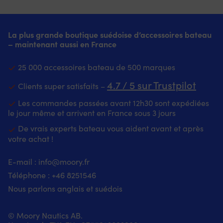
même
matelas
pièce
re
en
Modèle
d’origine
et
environnement
D
2064028
ré
humide.
–
La plus grande boutique suédoise d’accessoires bateau
pour
Re
Faible
voir
– maintenant aussi en France
une
fa
hauteur
les
correspondance
l'
et
images
plus
d'
25 000 accessoires bateau de 500 marques
nettoyage
du
simple
sé
facile
produit
L’ancien
su
4.7 / 5 sur Trustpilot
Clients super satisfaits –
rendent
pour
numéro
lo
son
la
d’article
d
Les commandes passées avant 12h30 sont expédiées
utilisation
description
2064023
vo
le jour même et arrivent en France sous 3 jours
pratique
de
facilite
av
dans
la
De vrais experts bateau vous aident avant et après
la
a
les
forme
mise
b
votre achat !
espaces
Fabriqué
à
d
exigus,
en
niveau
l'
E-mail :
info@moory.fr
aussi
coton
Avec
–
Téléphone :
+46 8251
546
bien
–
Interrupteur
à
à
parfait
Minn
bo
Nous parlons anglais et suédois
bord
sur
Kota
su
qu’à
le
Endura,
le
la
bateau
5
po
© Moory Nautics AB.
maison.
car