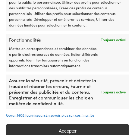
pour la publicité personnalisée, Utiliser des profils pour sélectionner
l’interrupteur
se
des publicités personnalisées, Créer des profils de contenus
défectueux
go
personnalisés, Utiliser des profils pour sélectionner des contenus
et
e
personnalisés, Développer et améliorer les services, Utiliser des
remet
qu
données limitées pour sélectionner le contenu.
le
se
moteur
Pe
électrique
é
Fonctionnalités
Toujours activé
prêt
êt
Mettre en correspondance et combiner des données
à
go
à partir d’autres sources de données, Relier différents
naviguer
vi
appareils, Identifier les appareils en fonction des
5
la
informations transmises automatiquement.
Tapis
Magnifique
positions
va
Tapis de bateau Pavillons
Drap-housse Marine
de
drap-
avant
bu
de signalisation nautique
Business Elastic Modèle D,
bateau
housse
et
pr
Assurer la sécurité, prévenir et détecter la
Navy Blue, rectangle, 60 x
150 x 90 x 190 cm, gris
au
en
3
po
fraude et réparer les erreurs, Fournir et
43 cm
design
coton
EN STOCK
positions
le
présenter des publicités et du contenu,
Toujours activé
99,99
€
marin
qui
EN STOCK
arrière
sn
Enregistrer et communiquer les choix en
Det
Det
32,10
€
avec
s’adapte
offrent
Ch
13,06
€
Det
Det
89,99
€
matière de confidentialité.
ursprungliga
nuvarande
pavillons
à
un
u
ursprungliga
nuvarande
priset
priset
de
tous
contrôle
fl
priset
priset
Gérer 1408 fournisseurs
En savoir plus sur ces finalités
var:
är:
signalisation
les
de
d
var:
är:
32,10 €.
13,06 €.
nautique
matelas,
vitesse
5
99,99 €.
89,99 €.
qui
à
clair
o
Accepter