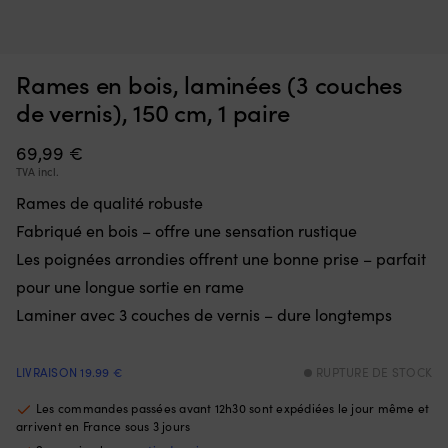
Interrupteur
Ce
Interrupteur Minn Kota Endura, 5 avant / 3 arrière
C
qui
d’
m
remplace
à
EN STOCK
Rames en bois, laminées (3 couches
36,70
€
une
la
pièce
fl
de vernis), 150 cm, 1 paire
défectueuse
go
dans
po
69,99
€
la
à
TVA incl.
commande
la
et
ta
Rames de qualité robuste
remet
of
Fabriqué en bois – offre une sensation rustique
le
u
moteur
li
Les poignées arrondies offrent une bonne prise – parfait
électrique
to
pour une longue sortie en rame
en
d
état
m
Laminer avec 3 couches de vernis – dure longtemps
de
D
marche.
m
Il
:
LIVRAISON 19.99 €
RUPTURE DE STOCK
dispose
la
de
b
Les commandes passées avant 12h30 sont expédiées le jour même et
5
se
arrivent en France sous 3 jours
positions
go