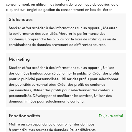
Compatible
7
consentement, en utilisant les boutons de la politique de cookies, ou en
avec
se
cliquant sur l’onglet de gestion du consentement en bas de l’écran.
plusieurs
l'
séries
In
Statistiques
Minn
u
Stocker et/ou accéder à des informations sur un appareil, Mesurer
Kota
ca
la performance des publicités, Mesurer la performance des
sur
d
contenus, Comprendre les publics par le biais de statistiques ou de
de
C
combinaisons de données provenant de différentes sources.
nombreux
d
millésimes
16
Pièce
g
Marketing
de
et
Stocker et/ou accéder à des informations sur un appareil, Utiliser
rechange
u
FAKPR
des données limitées pour sélectionner la publicité, Créer des profils
Kit de premiers secours
pratique
si
Trousse
pour la publicité personnalisée, Utiliser des profils pour sélectionner
NEXA Fire & Safety First Aid
à
po
de
des publicités personnalisées, Créer des profils de contenus
Pocket, 13 pièces
avoir
u
premiers
personnalisés, Utiliser des profils pour sélectionner des contenus
à
sé
secours
EN STOCK
personnalisés, Développer et améliorer les services, Utiliser des
bord
ac
Det
Det
9,10
€
Pocket
8,67
€
données limitées pour sélectionner le contenu.
lorsque
Co
ursprungliga
nuvarande
Une
la
ré
priset
priset
trousse
commande
–
var:
är:
Fonctionnalités
de
Toujours activé
dysfonctionne
c
9,10 €.
8,67 €.
premiers
Numéro
la
Mettre en correspondance et combiner des données
Produits similaires
secours
de
ca
à partir d’autres sources de données, Relier différents