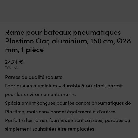
Interrupteur
Ce
Interrupteur Minn Kota Endura, 5 avant / 3 arrière
C
qui
d’
m
remplace
à
EN STOCK
36,70
€
une
la
Rame pour bateaux pneumatiques
pièce
fl
défectueuse
go
Plastimo Oar, aluminium, 150 cm, Ø28
dans
po
mm, 1 pièce
la
à
commande
la
24,74
€
et
ta
remet
of
TVA incl.
le
u
Rames de qualité robuste
moteur
li
électrique
to
Fabriqué en aluminium – durable & résistant, parfait
en
d
pour les environnements marins
état
m
de
D
Spécialement conçues pour les canots pneumatiques de
marche.
m
Plastimo, mais conviennent également à d’autres
Il
:
dispose
Parfait si les rames fournies se sont cassées, perdues ou
la
de
b
simplement souhaitées être remplacées
5
se
positions
go