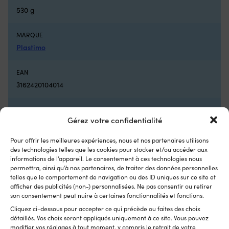
l’interrupteur
se
530 g
défectueux
go
et
e
MARQUE
remet
qu
le
se
Plastimo
moteur
Pe
électrique
é
EAN
prêt
êt
3162420104014
à
go
naviguer
vi
5
la
LIEN VERS LE FABRICANT
positions
va
Gérez votre confidentialité
https://www.plastimo-pro.com/10401-paddle-with-take-
avant
bu
away-blade-15-m
et
pr
Pour offrir les meilleures expériences, nous et nos partenaires utilisons
3
po
des technologies telles que les cookies pour stocker et/ou accéder aux
positions
le
DIMENSIONS
informations de l’appareil. Le consentement à ces technologies nous
arrière
sn
permettra, ainsi qu’à nos partenaires, de traiter des données personnelles
Longueur : 150 cm. Manche : Ø28 mm
offrent
Ch
telles que le comportement de navigation ou des ID uniques sur ce site et
un
u
afficher des publicités (non-) personnalisées. Ne pas consentir ou retirer
contrôle
fl
son consentement peut nuire à certaines fonctionnalités et fonctions.
de
d
Cliquez ci-dessous pour accepter ce qui précède ou faites des choix
vitesse
5
détaillés. Vos choix seront appliqués uniquement à ce site. Vous pouvez
clair
o
Autres ont également acheté
modifier vos réglages à tout moment, y compris le retrait de votre