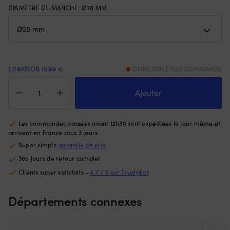
avant
DIAMÈTRE DE MANCHE
:
Ø28 MM
e
et
qu
de
se
3
et
positions
vo
arrière
p
pour
ch
LIVRAISON 19.99 €
DISPONIBLE SUR COMMANDE
un
5
quantité
contrôle
o
de
Ajouter
clair
75
Rame
de
Of
pour
la
u
bateaux
Les commandes passées avant 12h30 sont expédiées le jour même et
vitesse,
fl
pneumatiques
arrivent en France sous 3 jours
et
su
Plastimo
il
po
Super simple
garantie de prix
Oar,
convient
se
365 jours de retour complet
aluminium,
à
re
150
Clients super satisfaits -
4.7 / 5 sur Trustpilot
de
et
cm,
nombreux
re
Ø28
modèles/années.
à
Départements connexes
mm,
Vous
la
1
obtenez
su
pièce
un
|