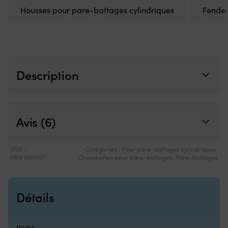
de
meilleur
3
Housses pour pare-battages cylindriques
Fende
2
contrôle
et
lors
6
des
to
manœuvres
–
près
p
du
u
ponton
p
Description
ou
pl
en
d
trolling,
pl
et
d
Avis (6)
c’est
le
une
ta
pièce
m
de
es
UGS :
Catégories :
Pour pare-battages cylindriques
,
rechange
ag
M501001027
Chaussettes pour pare-battages
,
Pare-battages
pratique
à
à
te
avoir
Œ
Détails
à
ép
bord.
à
|
u
Remplace
ex
POIDS