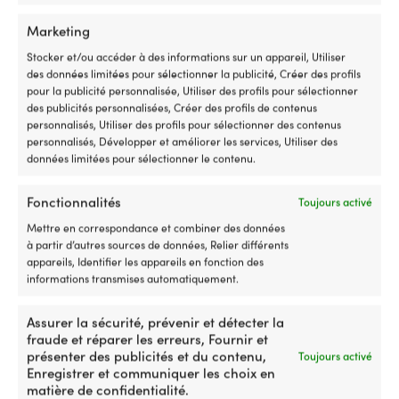
avant
no
DISPONIBLE SUR COMMANDE
17 EN STOCK
/
pr
42,22
€
21,98
€
Marketing
3
b
TVA incl.
TVA incl.
arrière,
|
Stocker et/ou accéder à des informations sur un appareil, Utiliser
vous
ht
des données limitées pour sélectionner la publicité, Créer des profils
TAILLE
TAILLE
remplacez
pour la publicité personnalisée, Utiliser des profils pour sélectionner
un
Convient à pare-battage 76.5 x
Convient à par
des publicités personnalisées, Créer des profils de contenus
interrupteur
Ø20 cm
Ø20 cm
personnalisés, Utiliser des profils pour sélectionner des contenus
usé
personnalisés, Développer et améliorer les services, Utiliser des
ou
données limitées pour sélectionner le contenu.
cassé
AUTRES
AUTRES
dans
Convient parfaitement au 827
Convient parfa
Fonctionnalités
la
Toujours activé
commande
Mettre en correspondance et combiner des données
et
à partir d’autres sources de données, Relier différents
INCLUS
INCLUS
retrouvez
appareils, Identifier les appareils en fonction des
2 protections de pare-battage
1 housse de pa
une
informations transmises automatiquement.
direction
sûre
COULEUR
COULEUR
et
Assurer la sécurité, prévenir et détecter la
précise
fraude et réparer les erreurs, Fournir et
Rouge
Bleu
de
présenter des publicités et du contenu,
Toujours activé
votre
Enregistrer et communiquer les choix en
moteur
matière de confidentialité.
MARQUE
MARQUE