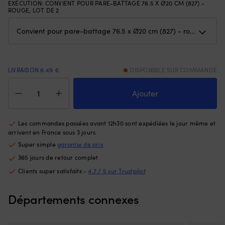
EXÉCUTION
:
CONVIENT POUR PARE-BATTAGE 76.5 X Ø20 CM (827) -
avant
et
ROUGE, LOT DE 2
et
pe
de
é
3
co
positions
à
arrière
u
pour
mo
LIVRAISON 6.49 €
DISPONIBLE SUR COMMANDE
un
na
quantité
contrôle
po
de
Ajouter
clair
le
Chaussette
de
pe
pour
la
b
pare-
vitesse,
Le
Les commandes passées avant 12h30 sont expédiées le jour même et
battage
et
di
arrivent en France sous 3 jours
cylindrique,
il
d
Super simple
garantie de prix
827
convient
14
365 jours de retour complet
(76.5
à
m
x
de
es
Clients super satisfaits -
4.7 / 5 sur Trustpilot
Ø20
nombreux
r
cm),
modèles/années.
po
Départements connexes
Fendequip,
Vous
le
rouge,
obtenez
b
lot
un
en