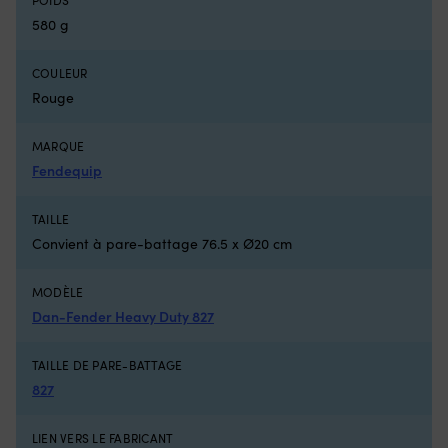
l’interrupteur
p
580 g
défectueux
u
et
fi
remet
ra
COULEUR
le
su
Rouge
moteur
le
électrique
ta
prêt
Po
MARQUE
à
d
Fendequip
naviguer
ha
5
qu
TAILLE
positions
e
avant
tr
Convient à pare-battage 76.5 x Ø20 cm
et
fi
3
–
MODÈLE
positions
d
Dan-Fender Heavy Duty 827
arrière
po
offrent
la
un
m
TAILLE DE PARE-BATTAGE
contrôle
G
827
de
24
vitesse
tr
clair
et
LIEN VERS LE FABRICANT