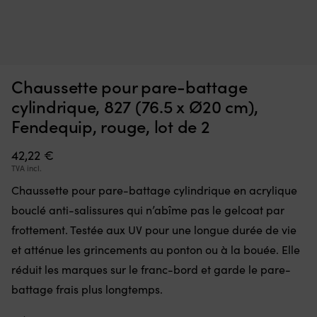
Interrupteur
A
Interrupteur Minn Kota Endura, 5 avant / 3 arrière
A
qui
a
Ø
remplace
œi
EN REAPPROVISIONNEMENT
36,70
€
une
ép
pièce
–
Chaussette pour pare-battage
défectueuse
co
dans
à
cylindrique, 827 (76.5 x Ø20 cm),
la
to
Fendequip, rouge, lot de 2
commande
ty
et
d
42,22
€
remet
L
le
lo
TVA incl.
moteur
d
Chaussette pour pare-battage cylindrique en acrylique
électrique
4
en
mè
bouclé anti-salissures qui n’abîme pas le gelcoat par
état
es
frottement. Testée aux UV pour une longue durée de vie
de
pa
marche.
po
et atténue les grincements au ponton ou à la bouée. Elle
Il
u
réduit les marques sur le franc-bord et garde le pare-
dispose
qu
de
battage frais plus longtemps.
o
5
u
positions
b