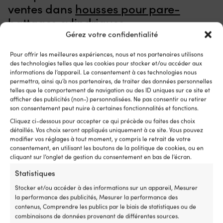
ventes dans
housses pour pare-
pièce
l’
d’origine
so
battages cylindriques
2064028
jo
pour
li
Gérez votre confidentialité
une
po
correspondance
u
Pour offrir les meilleures expériences, nous et nos partenaires utilisons
plus
du
des technologies telles que les cookies pour stocker et/ou accéder aux
simple
ac
informations de l’appareil. Le consentement à ces technologies nous
L’ancien
et
permettra, ainsi qu’à nos partenaires, de traiter des données personnelles
numéro
telles que le comportement de navigation ou des ID uniques sur ce site et
u
afficher des publicités (non-) personnalisées. Ne pas consentir ou retirer
d’article
st
son consentement peut nuire à certaines fonctionnalités et fonctions.
2064023
pl
facilite
él
Cliquez ci-dessous pour accepter ce qui précède ou faites des choix
la
N
détaillés. Vos choix seront appliqués uniquement à ce site. Vous pouvez
mise
fa
modifier vos réglages à tout moment, y compris le retrait de votre
à
d
consentement, en utilisant les boutons de la politique de cookies, ou en
niveau
a
cliquant sur l’onglet de gestion du consentement en bas de l’écran.
Avec
su
Statistiques
Interrupteur
–
Minn
no
Stocker et/ou accéder à des informations sur un appareil, Mesurer
Kota
le
Chaussette pour pare-battage
Chaussette pour
la performance des publicités, Mesurer la performance des
Endura,
ut
cylindrique, 827 (76.5 x Ø20 cm),
cylindrique, 827 
contenus, Comprendre les publics par le biais de statistiques ou de
5
su
Fendequip, rouge, lot de 2
Dan-Fender, bleu
combinaisons de données provenant de différentes sources.