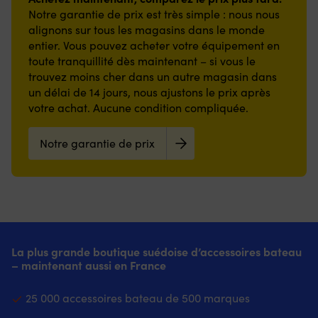
Cet
une
coque
un
non
frais
battage
Notre garantie de prix est très simple : nous nous
interrupteur
longue
et
contact
abrasif
plus
frais
est
alignons sur tous les magasins dans le monde
durée
le
doux
avec
longtemps.
plus
compatible
entier. Vous pouvez acheter votre équipement en
de
gelcoat.
et
la
|
longtemps.
avec
vie
toute tranquillité dès maintenant – si vous le
Un
non
coque.
Protège
|
Minn
et
élastique
abrasif
La
trouvez moins cher dans un autre magasin dans
le
Protège
Kota
atténue
robuste
avec
surface
gelcoat
un délai de 14 jours, nous ajustons le prix après
le
All
les
aux
la
anti-
et
gelcoat
votre achat. Aucune condition compliquée.
Terrain/HC
grincements
extrémités
coque.
salissures
les
et
and
au
permet
La
réduit
pare-
les
AT/HC
ponton
un
surface
Notre garantie de prix
l’entretien
battages
pare-
(modèles
ou
montage
antisalissure
et
des
battages
1994
à
rapide
réduit
garde
marques
contre
-),
la
et
l’entretien
les
lors
les
Classic
bouée.
un
et
pare-
de
marques
(1998
Elle
cordon
garde
battages
l’amarrage.
lors
-
réduit
de
les
plus
L’acrylique
de
2010),
les
serrage
pare-
propres
tricoté
l’amarrage.
Edge/HC
marques
à
battages
La plus grande boutique suédoise d’accessoires bateau
plus
bouclé
L’acrylique
(2006
sur
une
plus
– maintenant aussi en France
longtemps.
offre
tricoté
-),
le
extrémité
frais.
Atténue
un
en
Endura
franc-
assure
Atténue
les
contact
boucles
25 000 accessoires bateau de 500 marques
(1998
bord
un
les
grincements
doux
offre
-
et
ajustement