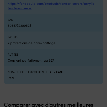
Compatible
â
https://fendequip.com/products/fender-covers/acrylic-
avec
8-
fender-covers/
plusieurs
tr
séries
of
Minn
u
EAN
Kota
b
5055732209523
sur
él
de
po
nombreux
ré
INCLUS
millésimes
le
2 protections de pare-battage
Pièce
à
de
c
AUTRES
rechange
su
pratique
le
Convient parfaitement au 827
à
b
avoir
Qu
NOM DE COULEUR SELON LE FABRICANT
à
ar
Red
bord
ex
lorsque
–
la
à
commande
la
dysfonctionne
fo
Numéro
l’
Comparer avec d'autres meilleures
de
et