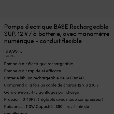
Ceinture
Gi
Ceinture d'aide à la flottabilité gonflable Restube PFD 75N,
G
d’aide
d
manuel, bleu, + cartouche de CO2 16 grammes
à
s
la
po
EN REAPPROVISIONNEMENT
Pompe électrique BASE Rechargeable
59,99
€
flottabilité
ch
gonflable
sp
SUP, 12 V / à batterie, avec manomètre
portée
c
numérique + conduit flexible
à
po
la
la
199,99
€
taille
mo
offrant
fé
TVA incl.
une
as
Pompe à air électrique rechargeable
liberté
u
totale
aj
Pompe à air rapide et efficace
de
sû
Batterie lithium rechargeable de 6000mAH
mouvement.
sa
Déclenchement
fr
Comprend à la fois un câble de charge 12 V & 230 V
manuel
Sa
Gère environ : 4-5 gonflages par charge
:
d
la
Pression : 0-16PSI (réglable avec mode compresseur)
le
bouée
a
Puissance : 110W Capacité : 350 litres / min de
se
b
remplissage
gonfle
ve