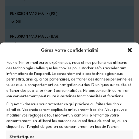
75N
et
selon
e
l'activité.
d
PRESSION MAXIMALE (PSI)
Inclut
si
16 psi
une
né
cartouche
D‑
de
po
PRESSION MAXIMALE (BAR)
CO2
la
1.1 bar
de
–
Gérez votre confidentialité
16
g
PUISSANCE
grammes
le
Pour offrir les meilleures expériences, nous et nos partenaires utilisons
et
co
110 W
des technologies telles que les cookies pour stocker et/ou accéder aux
un
su
informations de l’appareil. Le consentement à ces technologies nous
sifflet
le
permettra, ainsi qu’à nos partenaires, de traiter des données personnelles
EAN
pour
po
telles que le comportement de navigation ou des ID uniques sur ce site et
7350011472376
une
et
afficher des publicités (non-) personnalisées. Ne pas consentir ou retirer
sécurité
lo
son consentement peut nuire à certaines fonctionnalités et fonctions.
accrue.
d
Cliquez ci-dessous pour accepter ce qui précède ou faites des choix
DIMENSIONS
Construction
dé
détaillés. Vos choix seront appliqués uniquement à ce site. Vous pouvez
25,2 x 17,4 x 13,3 cm
réutilisable
Co
modifier vos réglages à tout moment, y compris le retrait de votre
–
U
consentement, en utilisant les boutons de la politique de cookies, ou en
changez
ja
cliquant sur l’onglet de gestion du consentement en bas de l’écran.
INCLUS
la
et
6 adaptateurs de valve, câble 12V avec prise allume-
Statistiques
cartouche,
b