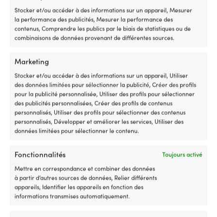
cigare, câble de charge 230V, sac de rangement
repliez
ré
Stocker et/ou accéder à des informations sur un appareil, Mesurer
et
–
la performance des publicités, Mesurer la performance des
réutilisez.
tr
CONVIENT AUX TYPES DE VALVES
contenus, Comprendre les publics par le biais de statistiques ou de
Restube
vi
6 adaptateurs pour différents types de valves.
combinaisons de données provenant de différentes sources.
facilite
a
l'apport
cr
d'une
et
Marketing
CAPACITÉ
sécurité
so
350 litres/min
Stocker et/ou accéder à des informations sur un appareil, Utiliser
supplémentaire
le
des données limitées pour sélectionner la publicité, Créer des profils
lors
em
pour la publicité personnalisée, Utiliser des profils pour sélectionner
AUTRES
de
Ga
des publicités personnalisées, Créer des profils de contenus
vos
5
Batterie au lithium, 6000 mAH
personnalisés, Utiliser des profils pour sélectionner des contenus
aventures
an
personnalisés, Développer et améliorer les services, Utiliser des
au
c
données limitées pour sélectionner le contenu.
bord
e
de
S
l'eau
–
Fonctionnalités
Toujours activé
Autres ont également acheté
–
u
Mettre en correspondance et combiner des données
à
qu
à partir d’autres sources de données, Relier différents
bord,
su
appareils, Identifier les appareils en fonction des
sur
la
informations transmises automatiquement.
le
vo
ponton,
p