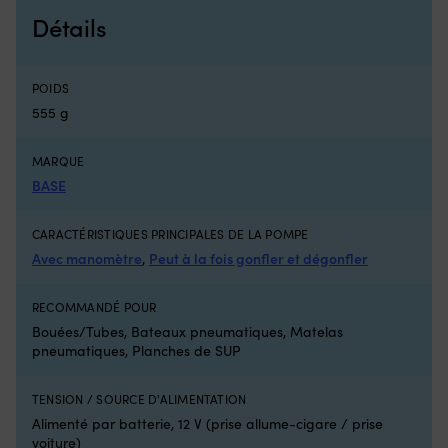
se
sa
Détails
gonfle
ve
en
se
quelques
–
POIDS
secondes.
ti
Peut
bi
555 g
également
su
être
le
MARQUE
gonflée
po
via
et
BASE
la
d
valve
l’
CARACTÉRISTIQUES PRINCIPALES DE LA POMPE
buccale,
Sa
Avec manomètre
,
Peut à la fois gonfler et dégonfler
pratique
d
pour
le
le
su
RECOMMANDÉ POUR
snorkeling.
le
Bouées/Tubes, Bateaux pneumatiques, Matelas
Choisissez
d
pneumatiques, Planches de SUP
une
–
flottabilité
so
de
le
TENSION / SOURCE D'ALIMENTATION
50N
ch
Alimenté par batterie, 12 V (prise allume-cigare / prise
ou
r
voiture)