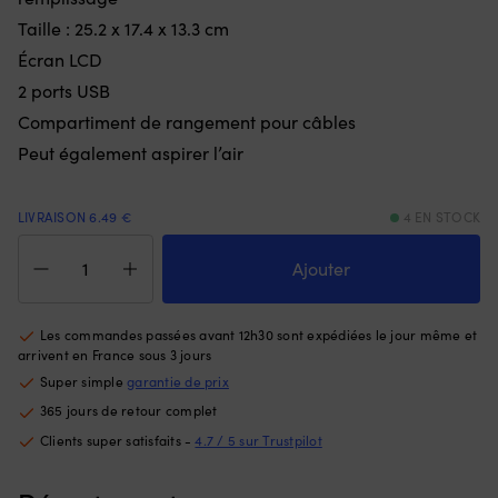
en
ré
Taille : 25.2 x 17.4 x 13.3 cm
quelques
la
Écran LCD
secondes
pr
et
po
2 ports USB
vous
d
Compartiment de rangement pour câbles
pouvez
ma
choisir
ra
Peut également aspirer l’air
50N
et
ou
do
75N.
Co
LIVRAISON 6.49 €
4 EN STOCK
Offre
U
quantité
une
ja
de
Ajouter
flottabilité
a
Pompe
supplémentaire
b
électrique
pour
ré
BASE
se
po
Les commandes passées avant 12h30 sont expédiées le jour même et
Rechargeable
reposer
u
arrivent en France sous 3 jours
SUP,
et
vi
Super simple
garantie de prix
12
rester
ac
365 jours de retour complet
V
à
et
/
la
a
Clients super satisfaits -
4.7 / 5 sur Trustpilot
à
surface.
e
batterie,
|
D