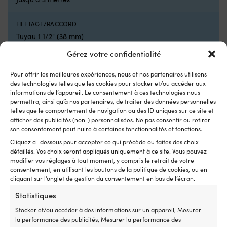
pièce
re
d’origine
et
FILETAGE/RACCORD
2064028
ré
pour
Re
Tuyau 1 1/2" (38 mm)
une
fa
Gérez votre confidentialité
correspondance
l'
CAPACITÉ
plus
d'
simple
sé
19 litres/min
Pour offrir les meilleures expériences, nous et nos partenaires utilisons
L’ancien
su
des technologies telles que les cookies pour stocker et/ou accéder aux
numéro
lo
informations de l’appareil. Le consentement à ces technologies nous
CONSOMMATION ÉLECTRIQUE
d’article
permettra, ainsi qu’à nos partenaires, de traiter des données personnelles
d
Max 2.5 A
telles que le comportement de navigation ou des ID uniques sur ce site et
2064023
vo
afficher des publicités (non-) personnalisées. Ne pas consentir ou retirer
facilite
av
son consentement peut nuire à certaines fonctionnalités et fonctions.
la
a
FUSIBLE
mise
b
Cliquez ci-dessous pour accepter ce qui précède ou faites des choix
5 A
à
d
détaillés. Vos choix seront appliqués uniquement à ce site. Vous pouvez
niveau
l'
modifier vos réglages à tout moment, y compris le retrait de votre
Avec
–
consentement, en utilisant les boutons de la politique de cookies, ou en
Interrupteur
cliquant sur l’onglet de gestion du consentement en bas de l’écran.
à
Minn
bo
Statistiques
Kota
su
Comparer avec d'autres meilleures
Endura,
le
Stocker et/ou accéder à des informations sur un appareil, Mesurer
ventes dans
pompes de vidange
5
po
la performance des publicités, Mesurer la performance des