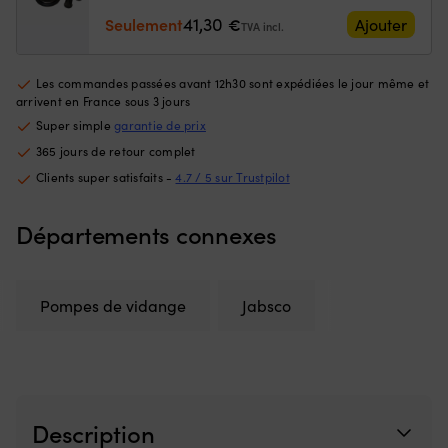
meilleur
Ce
tuyau
41,30
Seulement
€
Ajouter
contrôle
d'
TVA incl.
lors
à
des
la
manœuvres
fl
Les commandes passées avant 12h30 sont expédiées le jour même et
près
go
arrivent en France sous 3 jours
du
à
Super simple
garantie de prix
ponton
la
365 jours de retour complet
ou
ta
en
of
Clients super satisfaits -
4.7 / 5 sur Trustpilot
trolling,
u
et
li
Départements connexes
c’est
to
une
d
pièce
m
de
D
Pompes de vidange
Jabsco
rechange
m
pratique
–
à
ti
avoir
su
à
la
bord.
sa
|
la
Description
Remplace
b