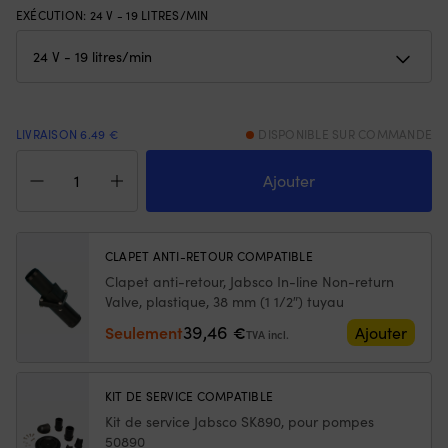
avant
EXÉCUTION
:
24 V - 19 LITRES/MIN
e
et
qu
de
se
3
et
positions
vo
arrière
p
pour
ch
LIVRAISON 6.49 €
DISPONIBLE SUR COMMANDE
un
5
quantité
contrôle
o
de
Ajouter
clair
75
Pompe
de
Of
de
la
u
vidange
vitesse,
fl
Jabsco
CLAPET ANTI-RETOUR COMPATIBLE
et
su
50890-
Clapet anti-retour, Jabsco In-line Non-return
il
po
1100,
convient
Valve, plastique, 38 mm (1 1/2″) tuyau
se
24
à
re
V,
39,46
Seulement
€
Ajouter
TVA incl.
de
et
19
nombreux
re
l/min,
modèles/années.
à
1
Vous
la
KIT DE SERVICE COMPATIBLE
1/2"
obtenez
su
Kit de service Jabsco SK890, pour pompes
(38
un
|
50890
mm)