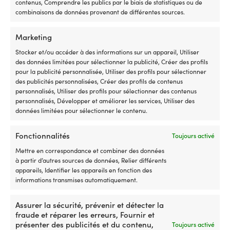
avant
à
contenus, Comprendre les publics par le biais de statistiques ou de
/
la
combinaisons de données provenant de différentes sources.
3
p
arrière,
o
Marketing
vous
su
remplacez
vo
Stocker et/ou accéder à des informations sur un appareil, Utiliser
un
SU
des données limitées pour sélectionner la publicité, Créer des profils
interrupteur
Vo
pour la publicité personnalisée, Utiliser des profils pour sélectionner
usé
po
des publicités personnalisées, Créer des profils de contenus
ou
u
personnalisés, Utiliser des profils pour sélectionner des contenus
cassé
ce
personnalisés, Développer et améliorer les services, Utiliser des
dans
di
données limitées pour sélectionner le contenu.
la
qu
commande
d'
Fonctionnalités
Toujours activé
et
si
retrouvez
tr
Mettre en correspondance et combiner des données
une
su
à partir d’autres sources de données, Relier différents
direction
la
Pompe de vidange Jabsco 50890-1100,
Pompe de macéra
appareils, Identifier les appareils en fonction des
sûre
sa
24 V, 19 l/min, 1 1/2" (38 mm) tuyau
vidange Jabsco M
informations transmises automatiquement.
et
d
12 V, 45 l/min, tu
DISPONIBLE SUR COMMANDE
précise
dé
269,99
€
1/2" NPT à tuyau 
Assurer la sécurité, prévenir et détecter la
de
go
2 EN STOCK (PE
TVA incl.
fraude et réparer les erreurs, Fournir et
votre
u
289,99
€
présenter des publicités et du contenu,
moteur
fl
Toujours activé
TVA incl.