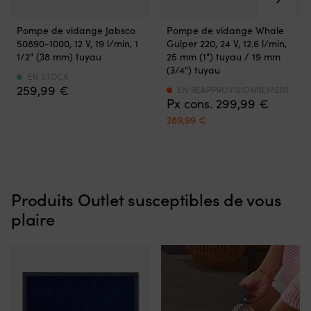
5
ch
positions
B
Pompe
Pompe
avant
o
Pompe de vidange Jabsco
Pompe de vidange Whale
à
à
et
P
50890-1000, 12 V, 19 l/min, 1
Gulper 220, 24 V, 12.6 l/min,
membrane
membrane
de
?
1/2" (38 mm) tuyau
25 mm (1") tuyau / 19 mm
pour
pour
3
Re
(3/4") tuyau
la
eaux
EN STOCK
positions
B
259,99
€
vidange
usées
EN REAPPROVISIONNEMENT
arrière,
:
299,99
€
des
capable
ce
fl
eaux
de
Det
Det
289,99
€
qui
d
de
pomper
ursprungliga
nuvarande
permet
5
WC,
à
priset
priset
de
po
de
la
var:
är:
trouver
la
douche
fois
299,99 €.
289,99 €.
facilement
ba
et
l’eau
le
le
des
Produits Outlet susceptibles de vous
et
bon
sn
eaux
l’air
plaire
cran
le
grises
sans
de
S
à
perte
vitesse
et
bord.
de
sans
le
Elle
débit.
avoir
jo
dispose
Des
à
pr
d’un
clapets
ajuster
d
corps
orientables
finement.
ri