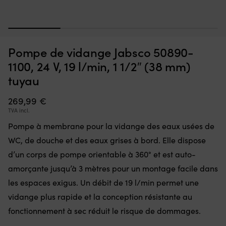
Interrupteur
Ce
Interrupteur Minn Kota Endura, 5 avant / 3 arrière
C
qui
d’
m
1
2
3
4
remplace
à
EN STOCK
36,70
€
une
la
Pompe de vidange Jabsco 50890-
pièce
fl
défectueuse
go
1100, 24 V, 19 l/min, 1 1/2″ (38 mm)
dans
po
tuyau
la
à
commande
la
269,99
€
et
ta
remet
of
TVA incl.
le
u
Pompe à membrane pour la vidange des eaux usées de
moteur
li
électrique
to
WC, de douche et des eaux grises à bord. Elle dispose
en
d
d’un corps de pompe orientable à 360° et est auto-
état
m
de
D
amorçante jusqu’à 3 mètres pour un montage facile dans
marche.
m
les espaces exigus. Un débit de 19 l/min permet une
Il
:
dispose
vidange plus rapide et la conception résistante au
la
de
b
fonctionnement à sec réduit le risque de dommages.
5
se
positions
go