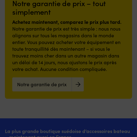
Cet
ce
Notre garantie de prix – tout
Surface
%
l/min
ou
interrupteur
C
en
élastique
permet
horizontalement
simplement
est
d
nylon
–
une
et
compatible
cl
résistante
s’étire
vidange
assure
Achetez maintenant, comparez le prix plus tard.
avec
5
et
à
plus
une
Notre garantie de prix est très simple : nous nous
Minn
a
envers
la
rapide
vidange
alignons sur tous les magasins dans le monde
Kota
u
en
fois
et
efficace
All
fl
entier. Vous pouvez acheter votre équipement en
caoutchouc
en
la
avec
Terrain/HC
ré
offrant
toute tranquillité dès maintenant – si vous le
hauteur
conception
une
and
d
une
et
trouvez moins cher dans un autre magasin dans
anti-
faible
AT/HC
75
adhérence
en
marche
charge
un délai de 14 jours, nous ajustons le prix après
(modèles
Fl
stable
longueur
à
sur
votre achat. Aucune condition compliquée.
1994
ca
et
pour
sec
le
-),
a
réduisant
un
réduit
système
Classic
co
le
ajustement
Notre garantie de prix
le
électrique.
(1998
et
risque
optimal
risque
|
-
sa
de
sur
de
Pompe
2010),
d'
glissade,
le
dommages.
à
Edge/HC
po
même
matelas
|
membrane
(2006
u
en
Modèle
Pompe
qui
-),
po
environnement
D
à
gère
Endura
st
humide.
–
membrane
à
(1998
Le
Faible
voir
La plus grande boutique suédoise d’accessoires bateau
pour
la
-
P
hauteur
les
– maintenant aussi en France