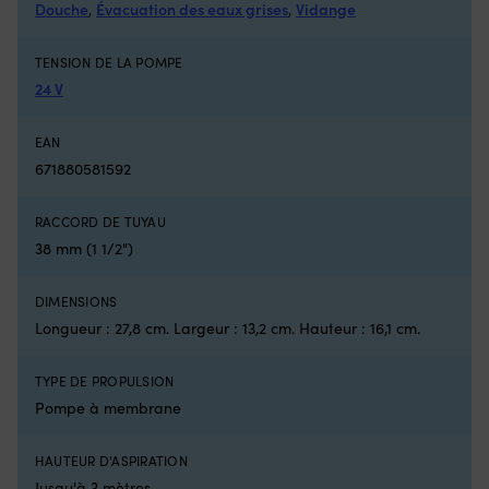
Compatible
7
Douche
,
Évacuation des eaux grises
,
Vidange
avec
se
plusieurs
l'
TENSION DE LA POMPE
séries
In
Minn
u
24 V
Kota
ca
sur
d
EAN
de
C
671880581592
nombreux
d
millésimes
16
Pièce
g
RACCORD DE TUYAU
de
et
38 mm (1 1/2")
rechange
u
pratique
si
à
po
DIMENSIONS
avoir
u
Longueur : 27,8 cm. Largeur : 13,2 cm. Hauteur : 16,1 cm.
à
sé
bord
ac
lorsque
Co
TYPE DE PROPULSION
la
ré
Pompe à membrane
commande
–
dysfonctionne
c
Numéro
la
HAUTEUR D'ASPIRATION
de
ca
Jusqu'à 3 mètres