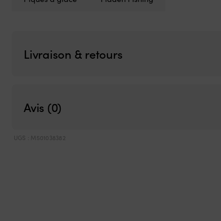
Livraison & retours
Avis (0)
UGS :
M501038382