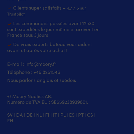
en
Modèle
avec
!
environnement
D
Clients super satisfaits –
plusieurs
Piquez-
4.7 / 5 sur
humide.
–
séries
les
Trustpilot
Faible
voir
Minn
dans
Les commandes passées avant 12h30
hauteur
les
Kota
la
sont expédiées le jour même et arrivent en
et
images
sur
glace
France sous 3 jours
nettoyage
du
de
et
facile
produit
nombreux
aidez-
De vrais experts bateau vous aident
rendent
pour
millésimes
vous
avant et après votre achat !
son
la
Pièce
de
utilisation
description
de
vos
pratique
de
E-mail :
info@moory.fr
rechange
jambes
dans
la
pratique
pour
Téléphone :
+46 8251
546
les
forme
à
remonter
Nous parlons anglais et suédois
espaces
Fabriqué
avoir
|
exigus,
en
à
Piques
aussi
coton
bord
à
© Moory Nautics AB.
bien
–
lorsque
glace
Numéro de TVA EU : SE559238939801.
à
parfait
la
IFISH
bord
sur
commande
Pique
qu’à
le
SV
|
DA
|
DE
|
NL
|
FI
|
IT
|
PL
|
ES
|
PT
|
CS
|
dysfonctionne
à
la
bateau
EN
Numéro
glace.
maison.
car
de
Pique
|
il
pièce
à