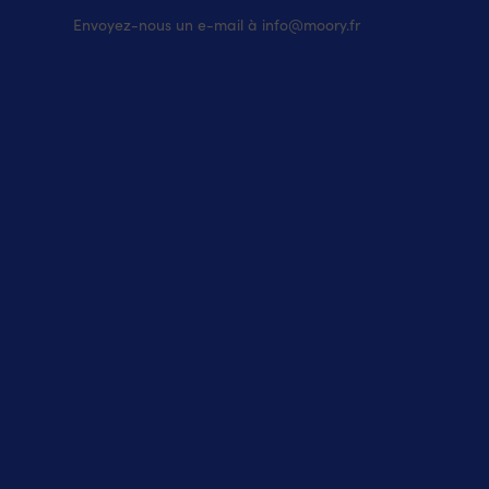
100%
nylon
Envoyez-nous un e-mail à info@moory.fr
Rembourrage
:
100%
polyester
Lavable
en
machine
à
40
degrés