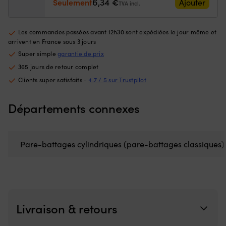
6,34
Seulement
€
Ajouter
TVA incl.
l’extérieur
l’
maintient
ma
l’ensemble
l’
Les commandes passées avant 12h30 sont expédiées le jour même et
du
d
arrivent en France sous 3 jours
dossier
do
Super simple
garantie de prix
en
e
place
pl
365 jours de retour complet
Boucles
A
Clients super satisfaits -
4.7 / 5 sur Trustpilot
à
à
chaque
c
extrémité
ex
Départements connexes
–
–
reliez
re
plusieurs
pl
dossiers
do
Pare-battages cylindriques (pare-battages classiques)
en
e
ligne
li
ou
o
utilisez-
ut
les
le
pour
po
Livraison & retours
attacher
at
le
le