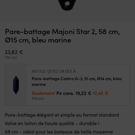
Dossier
Do
Dossier pour filière Robship Lifeline Cover Navyline, acrylique
D
pour
fa
protégé UV, 100 cm x Ø6 cm, fixé avec bande velcro, bleu
p
filière
à
marine
m
facile
in
Pare-battage Majoni Star 2, 58 cm,
à
po
EN STOCK
35,78
€
installer,
fi
Ø15 cm, bleu marine
fabriqué
fa
en
e
23,82
€
mousse
m
TVA incl.
douce
d
et
et
tissu
ti
ASTUCE ! JETEZ UN ŒIL À :
stabilisé
st
Pare-battage Castro G-3, 51 cm, Ø14 cm, bleu
UV
U
marine
pour
po
Le
Le
Seulement
Px cons.
19,22
€
17,45
€
un
u
prix
prix
TVA incl.
confort
co
initial
actuel
et
et
une
u
était :
est :
Pare-battage élégant et simple au format standard
durabilité
du
19,22 €.
17,45 €.
optimaux
Valve en laiton de haute qualité – durable !
o
1
6
58 cm – idéal pour les bateaux de taille moyenne
mètre
ce