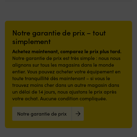
pour
rotation
monté
à
montage
en
de
une
vertical
PVC
10
extrémité
ou
résistant
cm
permet
horizontal
–
pour
une
Notre garantie de prix – tout
Épaisseur
durable
une
fixation
de
Œillet
installation
rapide
simplement
paroi
renforcé
rapide
sur
uniforme
–
entre
une
Achetez maintenant, comparez le prix plus tard.
–
assure
le
bitte
Notre garantie de prix est très simple : nous nous
aussi
une
pare-
d’amarrage
alignons sur tous les magasins dans le monde
solide
haute
battage
Polyester
entier. Vous pouvez acheter votre équipement en
sur
résistance
et
de
toute
toute tranquillité dès maintenant – si vous le
à
la
haute
la
la
bitte.
qualité
trouvez moins cher dans un autre magasin dans
longueur
rupture
Construction
avec
un délai de 14 jours, nous ajustons le prix après
du
Résiste
à
un
votre achat. Aucune condition compliquée.
pare-
à
3
tressage
battage
des
torons
fin
Haute
températures
offrant
Notre garantie de prix
–
résistance
entre
une
doux
à
-30
prise
pour
l’abrasion
–
sûre
la
&
+50°C
et
main