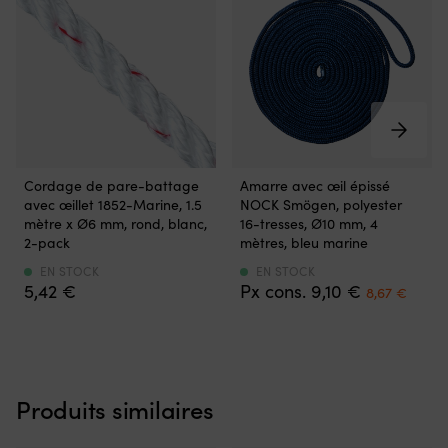
Cordage
Amarre
Cordage de pare-battage
Amarre avec œil épissé
de
avec
avec œillet 1852-Marine, 1.5
NOCK Smögen, polyester
pare-
œil
mètre x Ø6 mm, rond, blanc,
16-tresses, Ø10 mm, 4
battage
épissé
2-pack
mètres, bleu marine
avec
–
œillet
convient
EN STOCK
EN STOCK
Det
Det
5,42
€
9,10
€
de
pour
8,67
€
ursprungli
nuva
10
tout
priset
priset
cm
type
var:
är:
pour
d’amarrage
9,10 €.
8,67 
un
La
montage
longueur
Produits similaires
rapide
de
entre
4
le
mètres