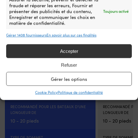
fraude et réparer les erreurs, Fournir et
présenter des publicités et du contenu,
Toujours activé
Enregistrer et communiquer les choix en
matière de confidentialité.
Gérer 1408 fournisseurs
En savoir plus sur ces finalités
Pare-battage Majoni Star 2, 58 cm,
Pare-battage Cas
Ø15 cm, bleu marine
cm, noir
Accepter
3 EN STOCK (PEUT ÊTRE COMMANDÉ)
239 EN STOCK
23,82
€
Px cons.
19,2
Refuser
TVA incl.
TVA incl.
Gérer les options
MARQUE
MARQUE
Majoni
Castro
Cookie Policy
Politique de confidentialité
RECOMMANDÉ POUR LES BATEAUX D'UNE
RECOMMANDÉ POUR
LONGUEUR DE
LONGUEUR DE
10 - 20 pieds
10 - 20 pieds
TYPE DE SOMMET
TYPE DE SOMMET