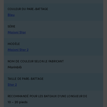
Mousse
M
fabriquée
fa
COULEUR DU PARE-BATTAGE
en
e
Bleu
polyéthylène
po
à
à
cellules
ce
SÉRIE
fermées
fe
Majoni Star
–
–
n’absorbe
n’
pas
p
MODÈLE
l’eau
l’
Majoni Star 2
et
et
offre
of
une
u
NOM DE COULEUR SELON LE FABRICANT
bonne
b
Marinblå
durabilité
du
Cousu
C
TAILLE DE PARE-BATTAGE
avec
a
du
d
Star 2
fil
fil
GORE-
G
RECOMMANDÉ POUR LES BATEAUX D'UNE LONGUEUR DE
Tenara
T
10 – 20 pieds
–
–