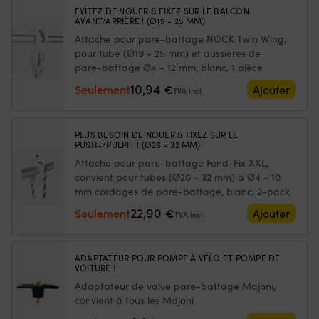
longueur
lo
ÉVITEZ DE NOUER & FIXEZ SUR LE BALCON
–
–
AVANT/ARRIÈRE ! (Ø19 - 25 MM)
pas
p
Attache pour pare-battage NOCK Twin Wing,
besoin
be
pour tube (Ø19 - 25 mm) et aussières de
de
d
pare-battage Ø4 - 12 mm, blanc, 1 pièce
détacher
dé
la
la
10,94
Seulement
€
Ajouter
TVA incl.
filière
fi
pour
po
l’installer
l’
PLUS BESOIN DE NOUER & FIXEZ SUR LE
Bande
B
PUSH-/PULPIT ! (Ø26 - 32 MM)
velcro
ve
Attache pour pare-battage Fend-Fix XXL,
intérieure
in
convient pour tubes (Ø26 - 32 mm) à Ø4 - 10
et
et
mm cordages de pare-battage, blanc, 2-pack
extérieure
ex
–
–
22,90
Seulement
€
Ajouter
TVA incl.
l’intérieur
l’
centre
ce
la
la
ADAPTATEUR POUR POMPE À VÉLO ET POMPE DE
mousse
m
VOITURE !
contre
co
Adaptateur de valve pare-battage Majoni,
la
la
convient à tous les Majoni
filière
fi
et
et