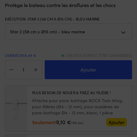
Protège le bateau contre les éraflures et les chocs
de
d
long
lo
–
–
EXÉCUTION
:
STAR 2 (58 CM X Ø15 CM) - BLEU MARINE
parfait
pa
pour
po
deux
u
personnes
pe
60
6
millimètres
mi
LIVRAISON 6.49 €
3 EN STOCK (PEUT ÊTRE COMMANDÉ)
de
d
quantité
diamètre
di
de
–
–
Ajouter
Pare-
doux
d
battage
et
et
Majoni
agréable
ag
Star
contre
co
PLUS BESOIN DE NOUER & FIXEZ AU FILIÈRE !
2,
le
le
Attache pour pare-battage NOCK Twin Wing,
58
dos
d
pour filières (Ø4 - 12 mm), pour aussières de
cm,
Bande
B
pare-battage Ø4 - 12 mm, blanc, 1 pièce
Ø15
velcro
ve
cm,
sur
9,10
su
Seulement
€
Ajouter
TVA incl.
bleu
toute
to
marine
la
la