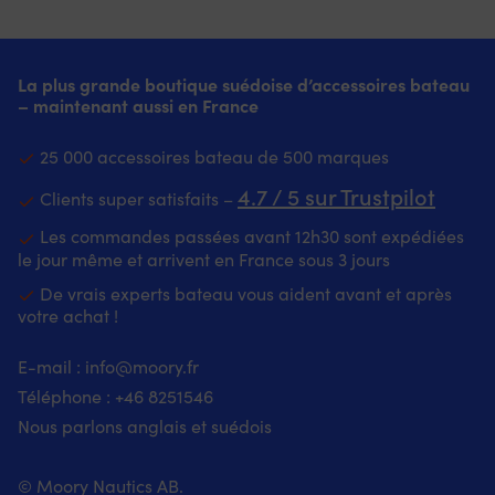
aux
–
adaptée
Gaine
rayons
quelle
à
16-
du
performance
un
tresses
soleil
“POLYMATIQ”
usage
La plus grande boutique suédoise d’accessoires bateau
et
–
–
quotidien.
– maintenant aussi en France
âme
reste
technique
Le
8-
intact
de
polypropylène
tresses
25 000 accessoires bateau de 500 marques
&
fabrication
flotte
offrent
propre
pour
et
une
4.7 / 5 sur Trustpilot
Clients super satisfaits –
longtemps
une
sèche
bonne
Protège
qualité
rapidement,
élasticité
Les commandes passées avant 12h30 sont expédiées
le
supérieure
pratique
pour
le jour même et arrivent en France sous 3 jours
bateau
Entièrement
par
réduire
contre
bleu
De vrais experts bateau vous aident avant et après
temps
les
les
–
humide.
à-
votre achat !
éraflures
design
Livré
coups
&
élégant
en
sur
E-mail :
info@moory.fr
les
Protège
lot
le
Téléphone :
+46 8251
546
chocs
le
de
bateau
Esthétiquement
bateau
2
Qualité
Nous parlons anglais et suédois
attrayant
contre
pour
artisanale
–
les
garder
exceptionnelle
surface
éraflures
la
–
© Moory Nautics AB.