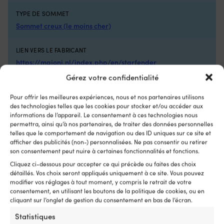
pour
po
une
u
TYPE DE SOMMET
protection
pr
Sommet creux (le moins cher)
optimale
op
contre
co
la
la
LIEN VERS LE FABRICANT
pourriture
po
https://majoni.nl/index.php/en/starfender
et
et
les
le
Gérez votre confidentialité
UV
U
LONGUEUR DE PARE-BATTAGE
Pour offrir les meilleures expériences, nous et nos partenaires utilisons
58 cm
des technologies telles que les cookies pour stocker et/ou accéder aux
informations de l’appareil. Le consentement à ces technologies nous
EAN
permettra, ainsi qu’à nos partenaires, de traiter des données personnelles
telles que le comportement de navigation ou des ID uniques sur ce site et
8712256002913
afficher des publicités (non-) personnalisées. Ne pas consentir ou retirer
son consentement peut nuire à certaines fonctionnalités et fonctions.
TYPE DE VANNE
Cliquez ci-dessous pour accepter ce qui précède ou faites des choix
Sans clapet anti-retour
détaillés. Vos choix seront appliqués uniquement à ce site. Vous pouvez
modifier vos réglages à tout moment, y compris le retrait de votre
consentement, en utilisant les boutons de la politique de cookies, ou en
NIVEAU DE QUALITÉ
cliquant sur l’onglet de gestion du consentement en bas de l’écran.
Standard
Statistiques