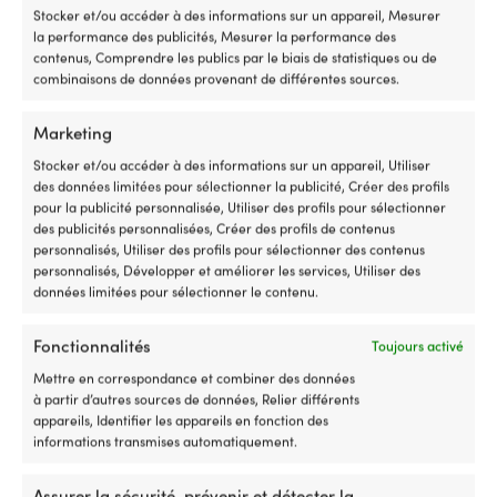
Stocker et/ou accéder à des informations sur un appareil, Mesurer
POSSIBILITÉS DE SUSPENSION
la performance des publicités, Mesurer la performance des
Vertical & horizontal (2 œillets)
contenus, Comprendre les publics par le biais de statistiques ou de
combinaisons de données provenant de différentes sources.
Marketing
Comparer avec d'autres meilleures
Stocker et/ou accéder à des informations sur un appareil, Utiliser
des données limitées pour sélectionner la publicité, Créer des profils
ventes dans
pare-battages
pour la publicité personnalisée, Utiliser des profils pour sélectionner
cylindriques (pare-battages
des publicités personnalisées, Créer des profils de contenus
personnalisés, Utiliser des profils pour sélectionner des contenus
classiques)
personnalisés, Développer et améliorer les services, Utiliser des
données limitées pour sélectionner le contenu.
Fonctionnalités
Toujours activé
Mettre en correspondance et combiner des données
à partir d’autres sources de données, Relier différents
appareils, Identifier les appareils en fonction des
informations transmises automatiquement.
Assurer la sécurité, prévenir et détecter la