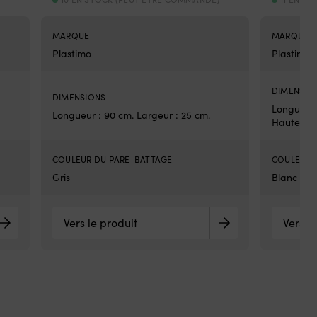
MARQUE
MARQUE
Plastimo
Plastimo
DIMENSIO
DIMENSIONS
Longueur :
Longueur : 90 cm. Largeur : 25 cm.
Hauteur :
COULEUR DU PARE-BATTAGE
COULEUR 
Gris
Blanc
Vers le produit
Vers l