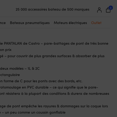
☓
0
25 000 accessoires bateau de 500 marques
ttage de pont Castro PANTALAN-1L,
Garantie de prix super simple
7 cm, droit, blanc
Clients super satisfaits – 4,7/5 sur Trustpilot
ance
Bateaux pneumatiques
Moteurs électriques
Outlet
rie PANTALAN de Castro – pare-battages de pont de très bonne
on prix
ngé – pour couvrir de plus grandes surfaces & absorber de plus
 deux modèles – 1L & 2C
ectangulaire
n forme de C pour les ponts avec des bords, etc.
rotomoulage en PVC durable – ce qui signifie que le pare-
nt résistera à la plupart des conditions & durera de nombreuses
age de pont empêche les rayures & dommages sur la coque lors
e – un peu comme un coussin gonflable