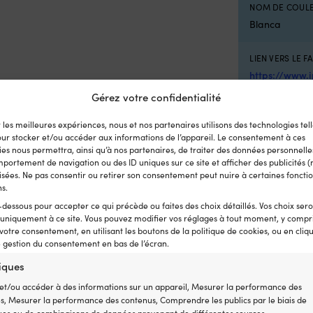
NOM DE COULE
Blanca
LIEN VERS LE F
https://www.
Gérez votre confidentialité
LONGUEUR DE 
r les meilleures expériences, nous et nos partenaires utilisons des technologies tell
88.5 cm
our stocker et/ou accéder aux informations de l’appareil. Le consentement à ces
es nous permettra, ainsi qu’à nos partenaires, de traiter des données personnelles
EAN
portement de navigation ou des ID uniques sur ce site et afficher des publicités (
sées. Ne pas consentir ou retirer son consentement peut nuire à certaines fonctio
735014162695
ns.
-dessous pour accepter ce qui précède ou faites des choix détaillés. Vos choix ser
DIMENSIONS
 uniquement à ce site. Vous pouvez modifier vos réglages à tout moment, y compri
Longueur : 85.
 votre consentement, en utilisant les boutons de la politique de cookies, ou en cliq
e gestion du consentement en bas de l’écran.
tiques
et/ou accéder à des informations sur un appareil, Mesurer la performance des
és, Mesurer la performance des contenus, Comprendre les publics par le biais de