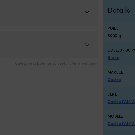
Détails
POIDS
6000 g
COULEUR DU P
Blanc
Catégories :
Défense de ponton
,
Pare-battages
MARQUE
Castro
SÉRIE
Castro PANT
MODÈLE
Castro PANTA