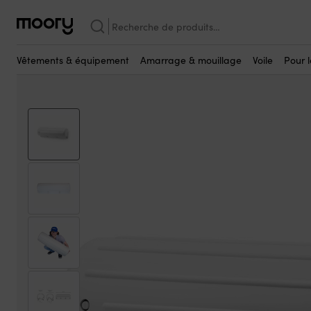
Complétez avec
Amarrage & mouillage
-
Pare-battages
-
Défense de ponton
-
P
Recherche
pour :
Vêtements & équipement
Amarrage & mouillage
Voile
Pour 