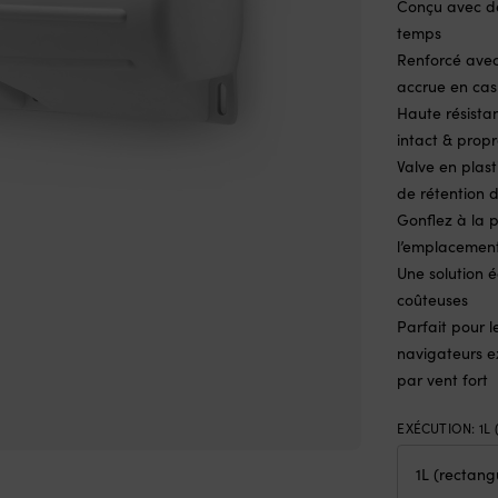
Conçu avec de
temps
Renforcé avec
accrue en cas
Haute résistan
intact & prop
Valve en plas
de rétention d
Gonflez à la 
l’emplacemen
Une solution é
coûteuses
Parfait pour l
navigateurs e
par vent fort
EXÉCUTION
:
1L