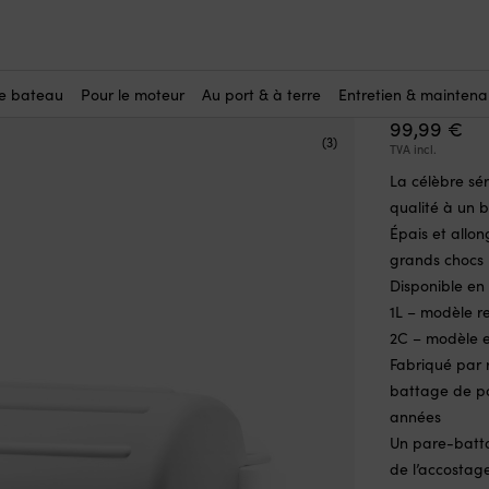
are-battage de pont Castro PANTALAN-1L, 85.5 x 27 cm, droit, blanc
Pare-ba
85.5 x 2
le bateau
Pour le moteur
Au port & à terre
Entretien & mainten
99,99
€
(3)
TVA incl.
La célèbre sé
qualité à un b
Épais et allo
grands chocs
Disponible en
1L – modèle r
2C – modèle e
Fabriqué par 
battage de po
années
Un pare-batt
de l’accostag