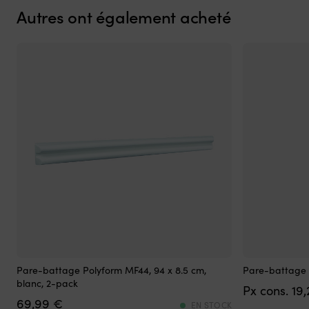
avec
Autres ont également acheté
plusieurs
séries
Minn
Kota
sur
de
nombreux
millésimes
Pièce
de
rechange
pratique
à
avoir
à
bord
lorsque
la
commande
Pare-
Pare-
dysfonctionne
Pare-battage Polyform MF44, 94 x 8.5 cm,
Pare-battage C
battage
battage
Numéro
blanc, 2-pack
19
avec
cylindrique
de
69,99
€
un
–
pièce
EN STOCK