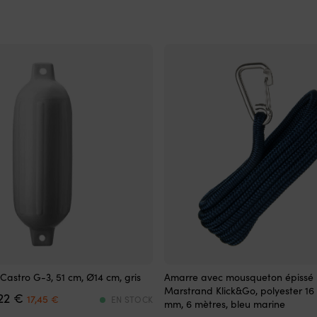
Amarre
astro G-3, 51 cm, Ø14 cm, gris
Amarre avec mousqueton épiss
avec
Marstrand Klick&Go, polyester 16 
Det
Det
,22
€
mousqueton
17,45
€
EN STOCK
mm, 6 mètres, bleu marine
ursprungliga
nuvarande
–