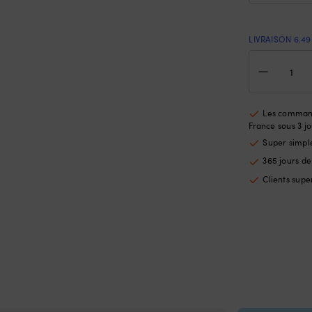
LIVRAISON 6.49
quan
de
Par
bat
de
Les command
pon
France sous 3 jo
Cas
Super simp
PAN
365 jours d
1L,
85.5
Clients super
x
27
cm,
droi
bla