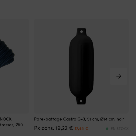
Pare-
P
é NOCK
Pare-battage Castro G-3, 51 cm, Ø14 cm, noir
P
battage
b
tresses, Ø10
b
Det
Det
19,22
€
cylindrique
a
17,45
€
EN STOCK
ursprungliga
nuvarande
–
u