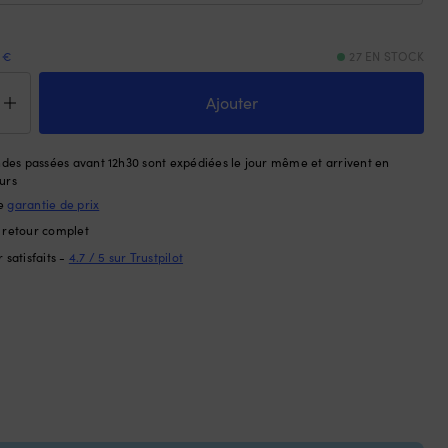
 €
27 EN STOCK
tité
Ajouter
e-
tage
es passées avant 12h30 sont expédiées le jour même et arrivent en
t
urs
tro
le
garantie de prix
TALAN-
e retour complet
 satisfaits -
4.7 / 5 sur Trustpilot
t,
nc