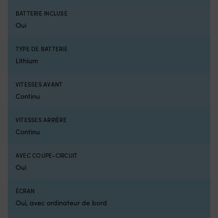
la
d
BATTERIE INCLUSE
navigation
la
en
fi
Oui
eaux
d
peu
ba
TYPE DE BATTERIE
profondes.
po
Lithium
Résiste
u
à
m
l’eau
sû
VITESSES AVANT
salée
C
Continu
et
la
à
go
l’eau
co
VITESSES ARRIÈRE
douce
d
Continu
pour
la
une
c
utilisation
po
AVEC COUPE-CIRCUIT
sans
u
Oui
souci
di
toute
st
la
Pr
ÉCRAN
saison.
à
Oui, avec ordinateur de bord
Utilisation
av