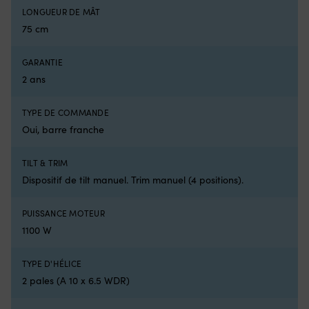
optimale
à
LONGUEUR DE MÂT
à
b
bord
c
75 cm
Haswing
so
Ultima
ra
GARANTIE
Travel
e
est
ca
2 ans
un
d
moteur
pi
TYPE DE COMMANDE
électrique
p
Oui, barre franche
de
Co
bateau
à
monté
Tr
TILT & TRIM
à
50
Dispositif de tilt manuel. Trim manuel (4 positions).
l’arrière,
po
conçu
u
pour
co
PUISSANCE MOTEUR
les
si
1100 W
longues
Le
excursions.
c
Il
et
TYPE D'HÉLICE
convient
le
2 pales (A 10 x 6.5 WDR)
parfaitement
m
pour
pe