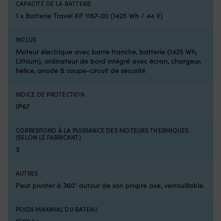
passer
d
CAPACITÉ DE LA BATTERIE
du
fi
1 x Batterie Travel XP 1167-00 (1425 Wh / 44 V)
point
fa
A
la
INCLUS
au
cl
point
Ga
Moteur électrique avec barre franche, batterie (1425 Wh,
B
d
Lithium), ordinateur de bord intégré avec écran, chargeur,
de
2
hélice, anode & coupe-circuit de sécurité
manière
a
similaire
e
INDICE DE PROTECTION
à
u
IP67
un
n
petit
c
moteur
po
CORRESPOND À LA PUISSANCE DES MOTEURS THERMIQUES
thermique,
u
(SELON LE FABRICANT)
tout
sé
3
en
su
profitant
A
du
le
AUTRES
silence,
kit
Peut pivoter à 360° autour de son propre axe, verrouillable.
du
d
faible
pi
POIDS MAXIMAL DU BATEAU
coût
dé
d’utilisation
T