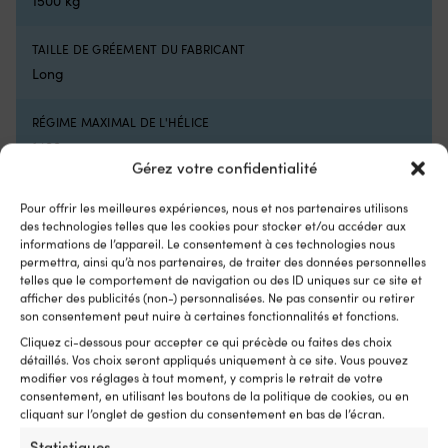
1500 kg
et
po
de
Tr
TAILLE DE GRÉEMENT DU FABRICANT
la
vo
simplicité
a
Long
d’un
le
moteur
pe
RÉGIME MAXIMAL DE L'HÉLICE
électrique.
pi
1400 rpm
Il
es
Gérez votre confidentialité
fonctionne
ré
aussi
lo
SYSTÈME DE BATTERIE COMPATIBLE
bien
q
Pour offrir les meilleures expériences, nous et nos partenaires utilisons
Intégré
comme
ch
des technologies telles que les cookies pour stocker et/ou accéder aux
unique
se
informations de l’appareil. Le consentement à ces technologies nous
moteur
permettra, ainsi qu’à nos partenaires, de traiter des données personnelles
p
telles que le comportement de navigation ou des ID uniques sur ce site et
sur
o
afficher des publicités (non-) personnalisées. Ne pas consentir ou retirer
de
do
son consentement peut nuire à certaines fonctionnalités et fonctions.
petites
êt
Comparer avec d'autres meilleures
embarcations
re
Cliquez ci-dessous pour accepter ce qui précède ou faites des choix
ventes dans
moteurs hors-bord
que
Le
détaillés. Vos choix seront appliqués uniquement à ce site. Vous pouvez
comme
kit
modifier vos réglages à tout moment, y compris le retrait de votre
électriques
complément
c
consentement, en utilisant les boutons de la politique de cookies, ou en
sur
cliquant sur l’onglet de gestion du consentement en bas de l’écran.
u
des
p
Statistiques