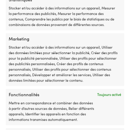
bateaux
d
plus
sé
Stocker et/ou accéder à des informations sur un appareil, Mesurer
grands,
h
la performance des publicités, Mesurer la performance des
et
mo
contenus, Comprendre les publics par le biais de statistiques ou de
il
m
combinaisons de données provenant de différentes sources.
est
(c
idéal
d’
Marketing
pour
d’
les
ai
Stocker et/ou accéder à des informations sur un appareil, Utiliser
trajets
q
des données limitées pour sélectionner la publicité, Créer des profils
vers
d
pour la publicité personnalisée, Utiliser des profils pour sélectionner
l’île
go
des publicités personnalisées, Créer des profils de contenus
du
d
personnalisés, Utiliser des profils pour sélectionner des contenus
club,
fi
personnalisés, Développer et améliorer les services, Utiliser des
la
po
données limitées pour sélectionner le contenu.
Moteur électrique de bateau Torqeedo
Moteur électriqu
cabane
la
Travel L (Long), Range Package, 1100
Ultima Travel, 3,0
ou
fi
Fonctionnalités
W, longue embase (75 cm), avec
d’arbre 63 cm, av
Toujours activé
les
d
batterie lithium intégrée (1425 Wh)
(30 Ah, lithium)
passages
ba
Mettre en correspondance et combiner des données
tranquilles
et
DISPONIBLE SUR COMMANDE
24 EN STOCK
à partir d’autres sources de données, Relier différents
3.439,99
€
1.699,99
€
entre
la
appareils, Identifier les appareils en fonction des
mouillages
c
TVA incl.
TVA incl.
informations transmises automatiquement.
naturels.
af
Choisissez
d