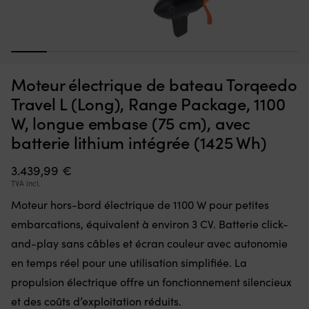
Moteur
Ki
Moteur électrique de bateau Haswing Ultima Travel, 3,0 CV,
K
hors-
d
1030 W, longueur d’arbre 63 cm, avec batterie intégrée (30
h
bord
pi
Ah, lithium)
p
1
2
3
4
5
6
7
8
électrique
dé
avec
a
EN STOCK
Moteur électrique de bateau Torqeedo
1.699,99
€
batterie
p
lithium
d
Travel L (Long), Range Package, 1100
intégrée
sé
W, longue embase (75 cm), avec
de
h
30
mo
batterie lithium intégrée (1425 Wh)
Ah.
m
La
po
3.439,99
€
batterie
la
TVA incl.
se
sé
retire
Tr
Moteur hors-bord électrique de 1100 W pour petites
facilement
qu
embarcations, équivalent à environ 3 CV. Batterie click-
pour
ar
une
le
and-play sans câbles et écran couleur avec autonomie
recharge
m
en temps réel pour une utilisation simplifiée. La
aisée
si
et
propulsion électrique offre un fonctionnement silencieux
le
le
co
et des coûts d’exploitation réduits.
moteur
es