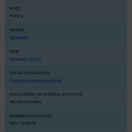
CV,
pa
POIDS
fonctionnement
de
silencieux
bo
16100 g
et
|
puissant.
P
MARQUE
Écran
d
Torqeedo
intégré
sé
affichant
h
l’état
mo
SÉRIE
de
m
Torqeedo Travel
la
qu
batterie
ar
pour
le
CHAMP D'APPLICATION
planifier
m
Pour de longues excursions
vos
si
sorties
le
en
co
EMPLACEMENT DE MONTAGE DU MOTEUR
toute
es
Monté à l'arrière
sécurité.
r
Contrôle
Of
de
u
PUISSANCE MOTEUR (W)
vitesse
sé
1001 – 5000 W
progressif
su