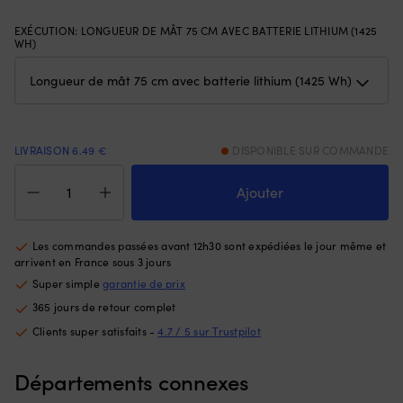
se
r
pilote
EXÉCUTION
:
LONGUEUR DE MÂT 75 CM AVEC BATTERIE LITHIUM (1425
Il
WH)
à
c
360
u
degrés
lo
avec
go
inclinaison
po
verrouillable.
la
Offre
LIVRAISON 6.49 €
DISPONIBLE SUR COMMANDE
fi
une
d
quantité
puissance
ba
de
Ajouter
silencieuse
et
Moteur
équivalente
u
électrique
à
co
de
Les commandes passées avant 12h30 sont expédiées le jour même et
environ
go
bateau
arrivent en France sous 3 jours
3
po
Torqeedo
Super simple
garantie de prix
CV
la
Travel
pour
c
365 jours de retour complet
L
des
ai
(Long),
Clients super satisfaits -
4.7 / 5 sur Trustpilot
manœuvres
qu
Range
sûres
c
Package,
et
et
Départements connexes
1100
précises
u
W,