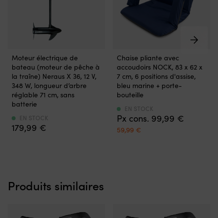
2007).
u
Pour
me
une
vi
identification
et
simple
d'
:
si
Moteur
Chaise
Moteur électrique de
Chaise pliante avec
le
po
hors-
pliante
bateau (moteur de pêche à
accoudoirs NOCK, 83 x 62 x
numéro
se
bord
avec
la traîne) Neraus X 36, 12 V,
7 cm, 6 positions d'assise,
de
fa
électrique
6
348 W, longueur d’arbre
bleu marine + porte-
pièce
en
monté
positions
réglable 71 cm, sans
bouteille
d’origine
Sé
à
d’assise
batterie
est
et
l’arrière
pour
EN STOCK
2064028
fo
99,99
€
pour
le
EN STOCK
et
Il
179,99
€
annexes
bon
Det
Det
59,99
€
il
s'
et
angle
ursprungliga
nuvarande
a
d
petits
à
priset
priset
auparavant
ce
bateaux.
bord.
var:
är:
été
d'
Hélice
Elle
99,99 €.
59,99 €.
référencé
à
weedless
se
sous
la
réduit
Produits similaires
replie
le
fl
les
complètement
numéro
go
blocages
à
2064023.
d
dans
plat
cl