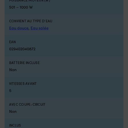
avant
à
PUISSANCE MOTEUR (W)
/
la
501 – 1000 W
3
p
arrière,
o
CONVIENT AU TYPE D'EAU
vous
su
remplacez
vo
Eau douce
,
Eau salée
un
SU
interrupteur
Vo
EAN
usé
po
ou
u
029402040872
cassé
ce
dans
di
BATTERIE INCLUSE
la
qu
Non
commande
d'
et
si
retrouvez
tr
VITESSES AVANT
une
su
5
direction
la
sûre
sa
et
d
AVEC COUPE-CIRCUIT
précise
dé
Non
de
go
votre
u
moteur
fl
INCLUS