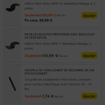
Kota
meilleur
Ce
Hélice Minn Kota MKP-32 Weedless Wedge 2, 2
Riptide
contrôle
d'
pales
Endura
lors
à
Le
Le
Seulement
59,99
€
C2
des
la
Ajouter
TVA incl.
55
manœuvres
fl
prix
prix
Px cons.
69,99
€
42",
près
go
initial
actuel
12
du
à
était :
est :
V,
ponton
la
POUR LES EAUX PEU PROFONDES AVEC BEAUCOUP
69,99 €.
59,99 €.
620
ou
ta
DE VÉGÉTATION
W,
en
of
Hélice Minn Kota MKP-7 Weedless Wedge, 2
longueur
trolling,
u
pales
d’arbre
et
li
réglable
59,99
c’est
to
Seulement
€
Ajouter
TVA incl.
107
une
d
cm,
pièce
m
sans
de
D
GOUPILLE DE CISAILLEMENT DE RECHANGE EN CAS
batterie
rechange
m
D’ÉCHOUEMENT
pratique
–
Goupille de cisaillement Minn Kota, convient
à
ti
pour moteur électrique avec traction 30 - 70
avoir
su
lbs
à
la
bord.
sa
1,74
Seulement
€
Ajouter
TVA incl.
|
la
Remplace
b