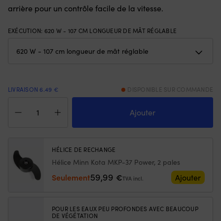
arrière pour un contrôle facile de la vitesse.
avant
e
et
qu
de
se
EXÉCUTION
:
620 W - 107 CM LONGUEUR DE MÂT RÉGLABLE
3
et
positions
vo
arrière
p
pour
ch
un
5
contrôle
o
LIVRAISON 6.49 €
DISPONIBLE SUR COMMANDE
clair
75
quantité
de
Of
de
la
u
Ajouter
Moteur
vitesse,
fl
électrique
et
su
de
il
po
bateau
convient
se
HÉLICE DE RECHANGE
(moteur
à
re
Hélice Minn Kota MKP-37 Power, 2 pales
de
de
et
59,99
pêche
Seulement
€
nombreux
Ajouter
re
TVA incl.
à
modèles/années.
à
la
Vous
la
traîne)
obtenez
su
POUR LES EAUX PEU PROFONDES AVEC BEAUCOUP
Minn
un
|
DE VÉGÉTATION