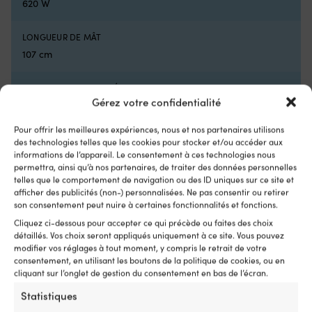
620 W
est
ce
essentiel
q
lorsque
la
LONGUEUR DE MÂT
vous
si
107 cm
devez
so
manœuvrer
so
FUSIBLE RECOMMANDÉ
près
co
Gérez votre confidentialité
d’un
Vo
60A
ponton,
p
des
é
Pour offrir les meilleures expériences, nous et nos partenaires utilisons
CONSOMMATION DE COURANT MAXIMALE
des technologies telles que les cookies pour stocker et/ou accéder aux
roseaux
ut
informations de l’appareil. Le consentement à ces technologies nous
50A
ou
la
permettra, ainsi qu’à nos partenaires, de traiter des données personnelles
d’une
va
telles que le comportement de navigation ou des ID uniques sur ce site et
remorque.
bu
LONGUEUR DE BATEAU RECOMMANDÉE
afficher des publicités (non-) personnalisées. Ne pas consentir ou retirer
Ce
po
son consentement peut nuire à certaines fonctionnalités et fonctions.
6,4 mètres
que
aj
vous
o
Cliquez ci-dessous pour accepter ce qui précède ou faites des choix
obtenez
re
détaillés. Vos choix seront appliqués uniquement à ce site. Vous pouvez
SYSTÈME DE BATTERIE COMPATIBLE
modifier vos réglages à tout moment, y compris le retrait de votre
en
d
12 V
consentement, en utilisant les boutons de la politique de cookies, ou en
pratique
l'a
cliquant sur l’onglet de gestion du consentement en bas de l’écran.
L’interrupteur
si
dispose
né
Statistiques
de
Q