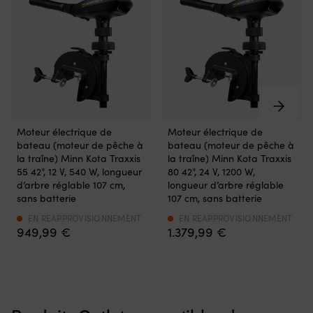
les
et
50
herbiers
prend
El
et
peu
so
économise
de
de
la
place
a
batterie.
au
pe
Résiste
rangement.
sa
à
Le
n
l’eau
polyester
et
salée
600D
Moteur
Moteur
co
Moteur électrique de
Moteur électrique de
et
résistant,
électrique
électrique
po
bateau (moteur de pêche à
bateau (moteur de pêche à
à
avec
monté
monté
of
la traîne) Minn Kota Traxxis
la traîne) Minn Kota Traxxis
l’eau
matériau
à
à
u
55 42", 12 V, 540 W, longueur
80 42", 24 V, 1200 W,
douce
protégé
l’arrière
l’arrière
fl
d’arbre réglable 107 cm,
longueur d’arbre réglable
pour
contre
pour
pour
su
sans batterie
107 cm, sans batterie
que
les
eau
eau
si
vous
UV,
douce.
douce.
EN REAPPROVISIONNEMENT
EN REAPPROVISIONNEMENT
m
naviguiez
supporte
949,99
€
1.379,99
€
Réglage
Réglage
el
en
l’humidité,
progressif
progressif
n
toute
le
de
de
re
sécurité
soleil
la
la
p
partout.
et
vitesse
vitesse
u
|
une
qui
qui
pe
La
utilisation
économise
économise