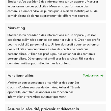
5
ch
Stocker et/ou accéder à des informations sur un appareil, Mesurer
positions
B
la performance des publicités, Mesurer la performance des
Comparer avec d'autres meilleures
avant
o
contenus, Comprendre les publics par le biais de statistiques ou de
ventes dans
moteurs de pour la pêche
et
P
combinaisons de données provenant de différentes sources.
de
?
à la traîne
3
Re
Marketing
positions
B
arrière,
:
Stocker et/ou accéder à des informations sur un appareil, Utiliser
ce
fl
des données limitées pour sélectionner la publicité, Créer des profils
qui
d
pour la publicité personnalisée, Utiliser des profils pour sélectionner
permet
5
des publicités personnalisées, Créer des profils de contenus
de
po
personnalisés, Utiliser des profils pour sélectionner des contenus
trouver
la
personnalisés, Développer et améliorer les services, Utiliser des
facilement
ba
données limitées pour sélectionner le contenu.
le
le
bon
sn
Fonctionnalités
Toujours activé
cran
le
de
S
Mettre en correspondance et combiner des données
vitesse
et
à partir d’autres sources de données, Relier différents
sans
le
appareils, Identifier les appareils en fonction des
avoir
jo
informations transmises automatiquement.
à
pr
ajuster
d
Assurer la sécurité, prévenir et détecter la
Moteur électrique de bateau (moteur
Pack moteur élect
finement.
ri