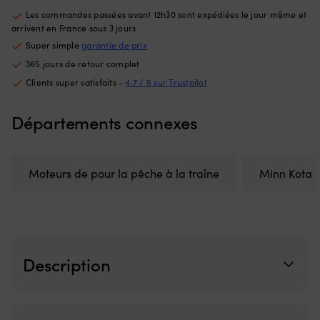
l’interrupteur
se
Les commandes passées avant 12h30 sont expédiées le jour même et
défectueux
go
arrivent en France sous 3 jours
et
e
Super simple
garantie de prix
remet
qu
le
se
365 jours de retour complet
moteur
Pe
Clients super satisfaits -
4.7 / 5 sur Trustpilot
électrique
é
prêt
êt
Départements connexes
à
go
naviguer
vi
5
la
positions
va
avant
bu
Moteurs de pour la pêche à la traîne
Minn Kota
et
pr
3
po
positions
le
arrière
sn
offrent
Ch
un
u
Description
contrôle
fl
de
d
vitesse
5
clair
o