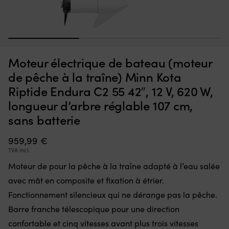
Interrupteur
Ce
Interrupteur Minn Kota Endura, 5 avant / 3 arrière
C
qui
d’
m
remplace
à
EN STOCK
1
2
3
36,70
€
une
la
pièce
fl
Moteur électrique de bateau (moteur
défectueuse
go
dans
po
de pêche à la traîne) Minn Kota
la
à
Riptide Endura C2 55 42″, 12 V, 620 W,
commande
la
et
ta
longueur d’arbre réglable 107 cm,
remet
of
sans batterie
le
u
moteur
li
959,99
€
électrique
to
en
d
TVA incl.
état
m
Moteur de pour la pêche à la traîne adapté à l’eau salée
de
D
marche.
m
avec mât en composite et fixation à étrier.
Il
:
Fonctionnement silencieux qui ne dérange pas la pêche.
dispose
la
de
Barre franche télescopique pour une direction
b
5
se
confortable et cinq vitesses avant plus trois vitesses
positions
go