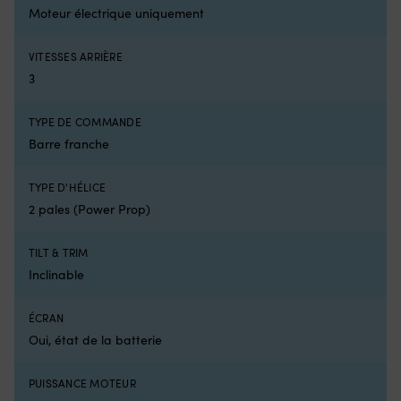
électrique.
e
Moteur électrique uniquement
Pour
qu
ceux
se
qui
L
VITESSES ARRIÈRE
utilisent
fl
3
le
su
moteur
vo
TYPE DE COMMANDE
électrique
p
sur
d
Barre franche
une
vo
annexe,
re
TYPE D'HÉLICE
un
d
2 pales (Power Prop)
petit
re
bateau
vo
ou
so
TILT & TRIM
comme
et
Inclinable
moteur
d
auxiliaire
ga
pour
la
ÉCRAN
la
tê
Oui, état de la batterie
pêche,
ho
un
d
interrupteur
l'
PUISSANCE MOTEUR
fonctionnel
ju