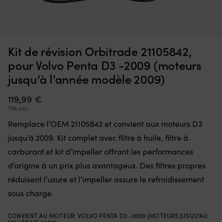
Interrupteur
Ce
Interrupteur Minn Kota Endura, 5 avant / 3 arrière
C
qui
d’
m
remplace
à
EN REAPPROVISIONNEMENT
36,70
€
une
la
Kit de révision Orbitrade 21105842,
pièce
fl
défectueuse
go
pour Volvo Penta D3 -2009 (moteurs
dans
po
jusqu’à l’année modèle 2009)
la
à
commande
la
119,99
€
et
ta
remet
of
TVA incl.
le
u
Remplace l’OEM 21105842 et convient aux moteurs D3
moteur
li
électrique
to
jusqu’à 2009. Kit complet avec filtre à huile, filtre à
en
d
carburant et kit d’impeller offrant les performances
état
m
de
D
d’origine à un prix plus avantageux. Des filtres propres
marche.
m
réduisent l’usure et l’impeller assure le refroidissement
Il
:
dispose
sous charge.
la
de
b
5
se
CONVIENT AU MOTEUR
:
VOLVO PENTA D3 -2009 (MOTEURS JUSQU’AU
positions
go