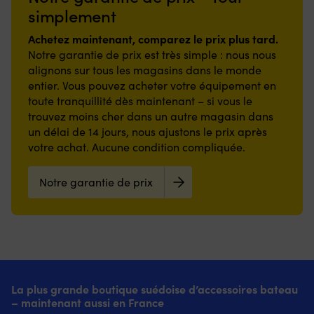
5
ch
remplacement
du
976489
assure
simplement
pour
positions
B
facile
moteur
et
un
l’entretien
avant
o
et
–
966383
fonctionnement
Achetez maintenant, comparez le prix plus tard.
annuel
et
P
fabriquée
utilisez
pour
fiable
font
Notre garantie de prix est très simple : nous nous
de
?
en
le
une
pendant
gagner
alignons sur tous les magasins dans le monde
3
Re
caoutchouc
numéro
correspondance
toute
du
positions
B
entier. Vous pouvez acheter votre équipement en
résistant
d’origine
facile
la
temps
arrière,
:
à
toute tranquillité dès maintenant – si vous le
ou
Pour
saison.
avant
ce
fl
l’eau,
demandez-
Volvo
trouvez moins cher dans un autre magasin dans
|
la
qui
d
au
nous
Penta
Entretien
un délai de 14 jours, nous ajustons le prix après
saison.
permet
5
diesel
pour
MD3B
annuel
Compatible
votre achat. Aucune condition compliquée.
de
po
et
obtenir
et
complet
avec
trouver
la
au
le
MD17C
pour
Volvo
facilement
ba
liquide
bon
–
Notre garantie de prix
Volvo
Penta
le
le
de
De
courroie
Penta
D42,
bon
sn
refroidissement.
nombreuses
de
D40
D43,
cran
le
Fait
pièces
remplacement
et
D44
de
S
circuler
mécaniques
pratique
D41.
et
vitesse
et
l’eau
nécessitent
Prévue
Filtre
D300.
sans
le
de
des
pour
à
Inclut
avoir
jo
refroidissement
joints
l’alternateur
huile,
filtre
à
pr
pour
–
–
La plus grande boutique suédoise d’accessoires bateau
filtre
à
ajuster
d
une
évitez
vous
– maintenant aussi en France
à
huile,
finement.
ri
température
les