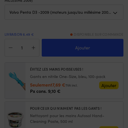
MILLÉSIME 2009)
avant
e
et
qu
de
se
3
et
positions
vo
arrière
p
LIVRAISON 6.49 €
DISPONIBLE SUR COMMANDE
pour
ch
quantité
un
5
de
Ajouter
contrôle
o
Kit
clair
75
de
de
Of
révision
la
u
Orbitrade
ÉVITEZ LES MAINS POISSEUSES !
vitesse,
fl
21105842,
et
su
Gants en nitrile One-Size, bleu, 100-pack
pour
il
po
Le
Le
Seulement
7,69
€
Volvo
Ajouter
TVA incl.
convient
se
Penta
prix
prix
Px cons.
9,10
€
à
re
D3
initial
actuel
de
et
-2009
nombreux
re
était :
est :
(moteurs
modèles/années.
à
POUR CEUX QUI N'AIMENT PAS LES GANTS !
9,10 €.
7,69 €.
jusqu’à
Vous
la
Nettoyant pour les mains Autosol Hand-
l’année
obtenez
su
Cleaning Paste, 500 ml
modèle
un
|