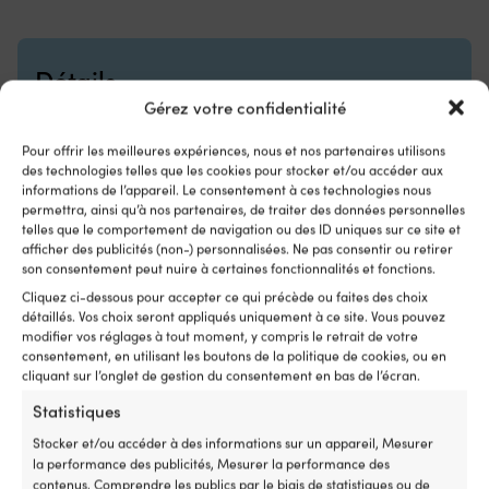
Compatible
7
avec
se
plusieurs
l'
séries
In
Détails
Minn
u
Kota
Gérez votre confidentialité
ca
sur
d
de
C
POIDS
Pour offrir les meilleures expériences, nous et nos partenaires utilisons
nombreux
d
des technologies telles que les cookies pour stocker et/ou accéder aux
662 g
millésimes
16
informations de l’appareil. Le consentement à ces technologies nous
Pièce
g
permettra, ainsi qu’à nos partenaires, de traiter des données personnelles
MARQUE
telles que le comportement de navigation ou des ID uniques sur ce site et
de
et
afficher des publicités (non-) personnalisées. Ne pas consentir ou retirer
rechange
u
Orbitrade
son consentement peut nuire à certaines fonctionnalités et fonctions.
pratique
si
à
po
Cliquez ci-dessous pour accepter ce qui précède ou faites des choix
EAN
avoir
u
détaillés. Vos choix seront appliqués uniquement à ce site. Vous pouvez
7332869028806
à
sé
modifier vos réglages à tout moment, y compris le retrait de votre
bord
ac
consentement, en utilisant les boutons de la politique de cookies, ou en
lorsque
Co
cliquant sur l’onglet de gestion du consentement en bas de l’écran.
LIEN VERS LE FABRICANT
la
ré
Statistiques
https://frigus.se/sv/Startsida/Orbitrade_reservdelar/Ser
commande
–
vicesatser/Volvo_Penta_servicesatser/Servicesats_Motor
dysfonctionne
c
Stocker et/ou accéder à des informations sur un appareil, Mesurer
/Servicesats_D3_-2009?id=23842
Numéro
la
la performance des publicités, Mesurer la performance des
de
ca
contenus, Comprendre les publics par le biais de statistiques ou de