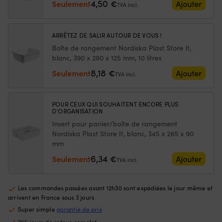
2009)
4,50
Seulement
€
meilleur
Ce
Ajouter
TVA incl.
contrôle
d'
lors
à
des
la
ARRÊTEZ DE SALIR AUTOUR DE VOUS !
manœuvres
fl
Boîte de rangement Nordiska Plast Store It,
près
go
blanc, 390 x 290 x 125 mm, 10 litres
du
à
ponton
la
8,18
Seulement
€
Ajouter
TVA incl.
ou
ta
en
of
trolling,
u
POUR CEUX QUI SOUHAITENT ENCORE PLUS
et
li
D’ORGANISATION
c’est
to
Insert pour panier/boîte de rangement
une
d
Nordiska Plast Store It, blanc, 345 x 265 x 90
pièce
m
mm
de
D
rechange
m
6,34
Seulement
€
Ajouter
TVA incl.
pratique
–
à
ti
avoir
su
Les commandes passées avant 12h30 sont expédiées le jour même et
à
la
arrivent en France sous 3 jours
bord.
sa
Super simple
garantie de prix
|
la
Remplace
b
365 jours de retour complet