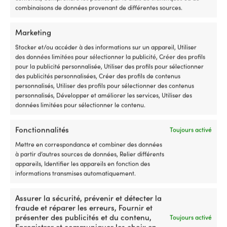
pièce
re
combinaisons de données provenant de différentes sources.
INCLUS
d’origine
et
Filtres à carburant, filtres à huile, kits d'impulseur
2064028
ré
Marketing
pour
Re
une
fa
Stocker et/ou accéder à des informations sur un appareil, Utiliser
correspondance
l'
des données limitées pour sélectionner la publicité, Créer des profils
plus
d'
pour la publicité personnalisée, Utiliser des profils pour sélectionner
simple
sé
Autres ont également acheté
des publicités personnalisées, Créer des profils de contenus
L’ancien
su
personnalisés, Utiliser des profils pour sélectionner des contenus
numéro
lo
personnalisés, Développer et améliorer les services, Utiliser des
d’article
d
données limitées pour sélectionner le contenu.
2064023
vo
facilite
av
Fonctionnalités
Toujours activé
la
a
mise
b
Mettre en correspondance et combiner des données
à
d
à partir d’autres sources de données, Relier différents
niveau
l'
appareils, Identifier les appareils en fonction des
Avec
–
informations transmises automatiquement.
Interrupteur
à
Minn
bo
Assurer la sécurité, prévenir et détecter la
Kota
su
Courroie
L’eau
Courroie d'entraînement
Cartouche de filtre à
fraude et réparer les erreurs, Fournir et
Endura,
le
d’entraînement
et
Orbitrade 976489 / 966383,
carburant Orbitrade CAV
présenter des publicités et du contenu,
5
po
Toujours activé
de
le
10 x 1175 mm, pour Volvo
296 Long, 858202 / 858306,
Enregistrer et communiquer les choix en