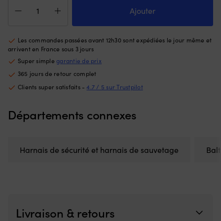
quantité
meilleur
Ce
de
Ajouter
contrôle
d'
Harnais
lors
à
de
des
la
sécurité
manœuvres
fl
Les commandes passées avant 12h30 sont expédiées le jour même et
/
près
go
arrivent en France sous 3 jours
harnais
du
à
Super simple
garantie de prix
de
ponton
la
365 jours de retour complet
sauvetage
ou
ta
Baltic,
en
of
Clients super satisfaits -
4.7 / 5 sur Trustpilot
OSR,
trolling,
u
convient
et
li
Départements connexes
50+
c’est
to
kg
une
d
pièce
m
de
D
Harnais de sécurité et harnais de sauvetage
Balt
rechange
m
pratique
–
à
ti
avoir
su
à
la
bord.
sa
|
la
Livraison & retours
Remplace
b