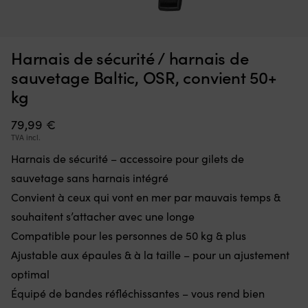
Interrupteur
Ce
Interrupteur Minn Kota Endura, 5 avant / 3 arrière
C
qui
d’
m
remplace
à
EN STOCK
Harnais de sécurité / harnais de
36,70
€
une
la
pièce
fl
sauvetage Baltic, OSR, convient 50+
défectueuse
go
kg
dans
po
la
à
79,99
€
commande
la
et
ta
TVA incl.
remet
of
Harnais de sécurité – accessoire pour gilets de
le
u
moteur
li
sauvetage sans harnais intégré
électrique
to
Convient à ceux qui vont en mer par mauvais temps &
en
d
état
m
souhaitent s’attacher avec une longe
de
D
Compatible pour les personnes de 50 kg & plus
marche.
m
Il
Ajustable aux épaules & à la taille – pour un ajustement
:
dispose
la
optimal
de
b
Équipé de bandes réfléchissantes – vous rend bien
5
se
positions
go