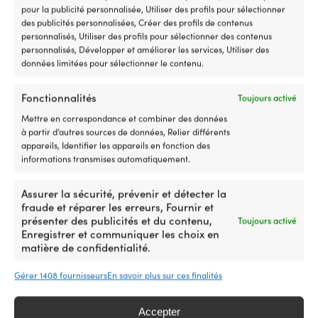
avant
à
TVA incl.
TVA incl.
pour la publicité personnalisée, Utiliser des profils pour sélectionner
/
la
des publicités personnalisées, Créer des profils de contenus
3
p
personnalisés, Utiliser des profils pour sélectionner des contenus
arrière,
o
personnalisés, Développer et améliorer les services, Utiliser des
vous
su
données limitées pour sélectionner le contenu.
remplacez
vo
un
SU
MARQUE
MARQUE
interrupteur
Vo
Fonctionnalités
Toujours activé
Baltic
Lalizas
usé
po
Mettre en correspondance et combiner des données
ou
u
à partir d’autres sources de données, Relier différents
cassé
ce
appareils, Identifier les appareils en fonction des
dans
di
CARACTÉRISTIQUES IMPORTANTES POUR
CARACTÉRISTIQUE
informations transmises automatiquement.
la
qu
LES LIGNES DE SÉCURITÉ
LES LIGNES DE SÉC
commande
d'
Approuvé par World Sailing OSR
-
et
si
Assurer la sécurité, prévenir et détecter la
retrouvez
tr
fraude et réparer les erreurs, Fournir et
une
su
présenter des publicités et du contenu,
Toujours activé
direction
la
Enregistrer et communiquer les choix en
Vers le produi
sûre
sa
matière de confidentialité.
et
d
précise
dé
Gérer 1408 fournisseurs
En savoir plus sur ces finalités
de
go
votre
u
moteur
fl
Accepter