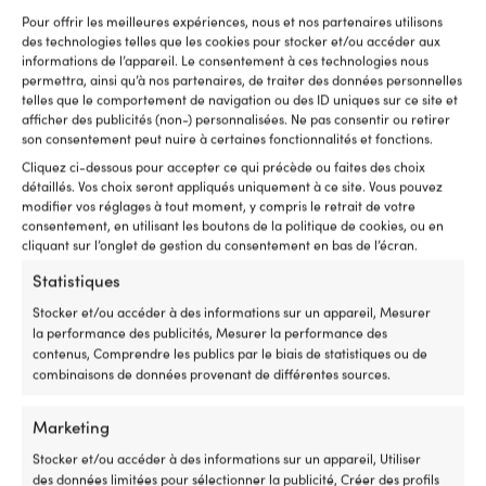
ventes dans
harnais de sécurité et
pièce
re
Pour offrir les meilleures expériences, nous et nos partenaires utilisons
harnais de sauvetage
d’origine
et
des technologies telles que les cookies pour stocker et/ou accéder aux
2064028
ré
informations de l’appareil. Le consentement à ces technologies nous
pour
Re
permettra, ainsi qu’à nos partenaires, de traiter des données personnelles
une
fa
telles que le comportement de navigation ou des ID uniques sur ce site et
correspondance
l'
afficher des publicités (non-) personnalisées. Ne pas consentir ou retirer
plus
d'
son consentement peut nuire à certaines fonctionnalités et fonctions.
simple
sé
Cliquez ci-dessous pour accepter ce qui précède ou faites des choix
L’ancien
su
détaillés. Vos choix seront appliqués uniquement à ce site. Vous pouvez
numéro
lo
modifier vos réglages à tout moment, y compris le retrait de votre
d’article
d
consentement, en utilisant les boutons de la politique de cookies, ou en
2064023
vo
cliquant sur l’onglet de gestion du consentement en bas de l’écran.
facilite
av
la
Statistiques
a
mise
b
Stocker et/ou accéder à des informations sur un appareil, Mesurer
à
d
la performance des publicités, Mesurer la performance des
niveau
l'
contenus, Comprendre les publics par le biais de statistiques ou de
Avec
–
combinaisons de données provenant de différentes sources.
Interrupteur
à
Minn
bo
Harnais de sécurité / harnais de
Chaise de gabier
Kota
su
Marketing
sauvetage Baltic, OSR, convient 50+ kg
Professional , On
Endura,
le
5 EN STOCK
3 EN STOCK (PE
Stocker et/ou accéder à des informations sur un appareil, Utiliser
5
po
79,99
€
109,99
€
des données limitées pour sélectionner la publicité, Créer des profils