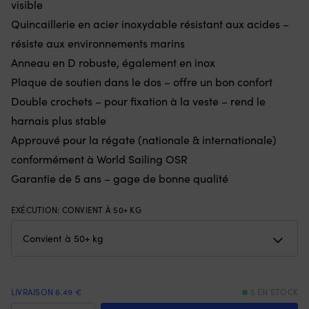
visible
avant
e
Quincaillerie en acier inoxydable résistant aux acides –
et
qu
de
se
résiste aux environnements marins
3
et
Anneau en D robuste, également en inox
positions
vo
arrière
p
Plaque de soutien dans le dos – offre un bon confort
pour
ch
Double crochets – pour fixation à la veste – rend le
un
5
contrôle
o
harnais plus stable
clair
75
Approuvé pour la régate (nationale & internationale)
de
Of
la
u
conformément à World Sailing OSR
vitesse,
fl
Garantie de 5 ans – gage de bonne qualité
et
su
il
po
convient
se
EXÉCUTION
:
CONVIENT À 50+ KG
à
re
de
et
nombreux
re
modèles/années.
à
Vous
la
obtenez
su
LIVRAISON 6.49 €
5 EN STOCK
un
|