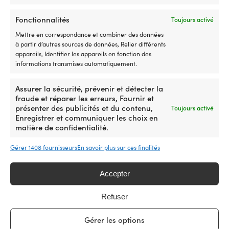
pièce
re
pour
EN STOCK
d’origine
et
27,50
€
le
Fonctionnalités
Toujours activé
2064028
ré
système
pour
Mettre en correspondance et combiner des données
Re
de
une
à partir d’autres sources de données, Relier différents
fa
refroidissement
correspondance
appareils, Identifier les appareils en fonction des
l'
du
plus
informations transmises automatiquement.
d'
Produits similaires
moteur,
simple
sé
qui
L’ancien
su
fait
Assurer la sécurité, prévenir et détecter la
numéro
lo
circuler
fraude et réparer les erreurs, Fournir et
d’article
d
l’eau
présenter des publicités et du contenu,
Toujours activé
2064023
vo
de
Enregistrer et communiquer les choix en
facilite
av
refroidissement
matière de confidentialité.
la
a
et
mise
b
prévient
Gérer 1408 fournisseurs
En savoir plus sur ces finalités
à
d
la
niveau
l'
surchauffe.
Avec
–
Accepter
Fabriquée
Interrupteur
à
en
Minn
bo
caoutchouc
Impeller
Turbine
Refuser
Kota
su
Kit turbine de pompe à eau
Kit turbine Orbitrade
résistant
für
de
Endura,
le
Orbitrade 21951342 /
128176-42071, pour moteur
au
„Water
pompe
5
po
Gérer les options
3586496 / 875583, MB10,
in-bord, pour Yanmar 1GM,
diesel
puppy“
à