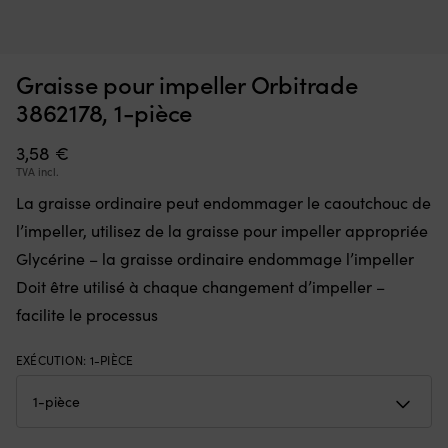
Interrupteur
Ce
Interrupteur Minn Kota Endura, 5 avant / 3 arrière
C
qui
d’
m
remplace
à
EN STOCK
Graisse pour impeller Orbitrade
36,70
€
une
la
pièce
fl
3862178, 1-pièce
défectueuse
go
dans
po
3,58
€
la
à
TVA incl.
commande
la
et
ta
La graisse ordinaire peut endommager le caoutchouc de
remet
of
l’impeller, utilisez de la graisse pour impeller appropriée
le
u
moteur
li
Glycérine – la graisse ordinaire endommage l’impeller
électrique
to
Doit être utilisé à chaque changement d’impeller –
en
d
état
m
facilite le processus
de
D
marche.
m
EXÉCUTION
:
1-PIÈCE
Il
:
dispose
la
de
b
5
se
positions
go