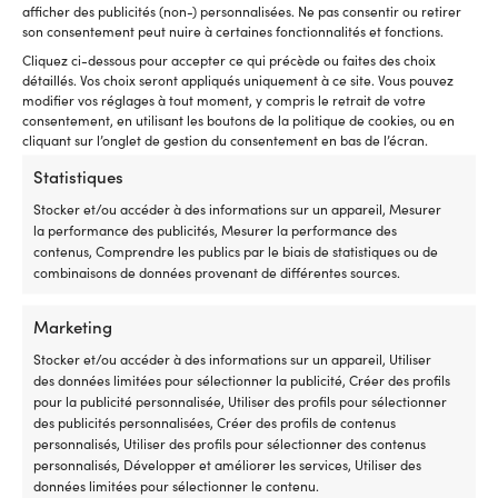
Compatible
7
afficher des publicités (non-) personnalisées. Ne pas consentir ou retirer
ett?id=23005
avec
se
son consentement peut nuire à certaines fonctionnalités et fonctions.
plusieurs
l'
Cliquez ci-dessous pour accepter ce qui précède ou faites des choix
séries
In
détaillés. Vos choix seront appliqués uniquement à ce site. Vous pouvez
Minn
u
modifier vos réglages à tout moment, y compris le retrait de votre
Kota
ca
consentement, en utilisant les boutons de la politique de cookies, ou en
sur
d
Autres ont également acheté
cliquant sur l’onglet de gestion du consentement en bas de l’écran.
de
C
nombreux
d
Statistiques
millésimes
16
Stocker et/ou accéder à des informations sur un appareil, Mesurer
Pièce
g
la performance des publicités, Mesurer la performance des
de
et
contenus, Comprendre les publics par le biais de statistiques ou de
rechange
u
combinaisons de données provenant de différentes sources.
pratique
si
à
po
avoir
u
Marketing
à
sé
Stocker et/ou accéder à des informations sur un appareil, Utiliser
bord
ac
des données limitées pour sélectionner la publicité, Créer des profils
lorsque
Co
pour la publicité personnalisée, Utiliser des profils pour sélectionner
la
ré
Turbine
Kit turbine Orbitrade
des publicités personnalisées, Créer des profils de contenus
commande
–
de
128990-42200, pour moteur
personnalisés, Utiliser des profils pour sélectionner des contenus
dysfonctionne
c
pompe
in-bord, pour Yanmar
personnalisés, Développer et améliorer les services, Utiliser des
Numéro
la
à
2YM15, 3YM20, 3YM30
données limitées pour sélectionner le contenu.
de
ca
eau