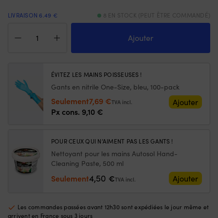
avant
e
LIVRAISON 6.49 €
8 EN STOCK (PEUT ÊTRE COMMANDÉ)
et
qu
de
se
quantité
3
et
de
Ajouter
positions
vo
Graisse
arrière
p
pour
pour
ch
impeller
un
5
Orbitrade
ÉVITEZ LES MAINS POISSEUSES !
contrôle
o
3862178,
Gants en nitrile One-Size, bleu, 100-pack
clair
75
1-
Le
Le
Seulement
7,69
€
de
Of
pièce
Ajouter
TVA incl.
la
u
prix
prix
Px cons.
9,10
€
vitesse,
fl
initial
actuel
et
su
était :
est :
il
po
POUR CEUX QUI N’AIMENT PAS LES GANTS !
9,10 €.
7,69 €.
convient
se
Nettoyant pour les mains Autosol Hand-
à
re
Cleaning Paste, 500 ml
de
et
nombreux
re
4,50
Seulement
€
Ajouter
TVA incl.
modèles/années.
à
Vous
la
obtenez
su
Les commandes passées avant 12h30 sont expédiées le jour même et
un
|
arrivent en France sous 3 jours