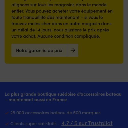
en
et
du
l’eau
surchauffe.
alignons sur tous les magasins dans le monde
est
ce
caoutchouc
adaptée
circuit
de
|
essentiel
q
entier. Vous pouvez acheter votre équipement en
résistant
au
de
refroidissement
Fabriquée
lorsque
la
à
toute tranquillité dès maintenant – si vous le
modèle
refroidissement.
dans
en
vous
si
l’eau,
pour
Spécialement
trouvez moins cher dans un autre magasin dans
le
caoutchouc
devez
so
au
un
conçue
moteur
un délai de 14 jours, nous ajustons le prix après
–
manœuvrer
so
diesel
ajustement
pour
–
résiste
votre achat. Aucune condition compliquée.
près
co
et
parfait.
les
prévient
à
d’un
Vo
au
Assure
moteurs
la
l’eau,
ponton,
p
liquide
une
in-
Notre garantie de prix
surchauffe
au
des
é
de
circulation
bord
et
diesel,
roseaux
ut
refroidissement.
fiable
indiqués
les
au
ou
la
Fait
de
–
arrêts
liquide
d’une
va
circuler
l’eau
ajustement
imprévus.
de
remorque.
bu
l’eau
de
parfait.
Remplacez
refroidissement
Ce
po
de
refroidissement
Très
à
et
que
aj
refroidissement
afin
bonne
chaque
à
vous
o
pour
que
qualité
La plus grande boutique suédoise d’accessoires bateau
saison
tout
obtenez
re
une
le
malgré
– maintenant aussi en France
–
autre
en
d
température
moteur
le
évitez
fluide
pratique
l'a
moteur
maintienne
prix
des
du
25 000 accessoires bateau de 500 marques
L’interrupteur
si
stable
la
bas
dommages
circuit
dispose
né
et
bonne
–
moteur
de
4.7 / 5 sur Trustpilot
Clients super satisfaits –
de
Q
réduit
température
économique.
coûteux
refroidissement.