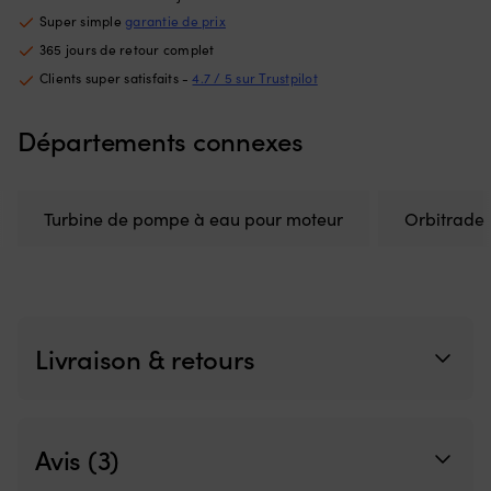
meilleur
Ce
Super simple
garantie de prix
contrôle
d'
lors
à
365 jours de retour complet
des
la
Clients super satisfaits -
4.7 / 5 sur Trustpilot
manœuvres
fl
près
go
du
à
Départements connexes
ponton
la
ou
ta
en
of
trolling,
u
Turbine de pompe à eau pour moteur
Orbitrade
et
li
c’est
to
une
d
pièce
m
de
D
rechange
m
Livraison & retours
pratique
–
à
ti
avoir
su
à
la
bord.
sa
Avis (3)
|
la
Remplace
b