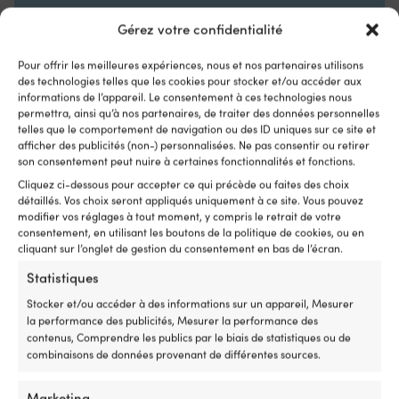
avant
à
/
la
Gérez votre confidentialité
LA FLOTTABILITÉ DU GILET DE SAUVETAGE
3
p
arrière,
o
50N
Pour offrir les meilleures expériences, nous et nos partenaires utilisons
vous
su
des technologies telles que les cookies pour stocker et/ou accéder aux
remplacez
vo
informations de l’appareil. Le consentement à ces technologies nous
ISO
un
SU
permettra, ainsi qu’à nos partenaires, de traiter des données personnelles
interrupteur
Vo
12402-5
telles que le comportement de navigation ou des ID uniques sur ce site et
usé
po
afficher des publicités (non-) personnalisées. Ne pas consentir ou retirer
ou
u
son consentement peut nuire à certaines fonctionnalités et fonctions.
LIEN VERS LE FABRICANT
cassé
ce
https://www.jobesports.com/en/jobe-neoprene-life-vest-
Cliquez ci-dessous pour accepter ce qui précède ou faites des choix
dans
di
men-burgundy-red-244922002/
détaillés. Vos choix seront appliqués uniquement à ce site. Vous pouvez
la
qu
modifier vos réglages à tout moment, y compris le retrait de votre
commande
d'
consentement, en utilisant les boutons de la politique de cookies, ou en
et
si
cliquant sur l’onglet de gestion du consentement en bas de l’écran.
retrouvez
tr
une
su
Statistiques
direction
la
Comparer avec d'autres meilleures
sûre
Stocker et/ou accéder à des informations sur un appareil, Mesurer
sa
ventes dans
gilets pour les sports
et
la performance des publicités, Mesurer la performance des
d
précise
contenus, Comprendre les publics par le biais de statistiques ou de
dé
nautiques
de
combinaisons de données provenant de différentes sources.
go
votre
u
moteur
fl
Marketing