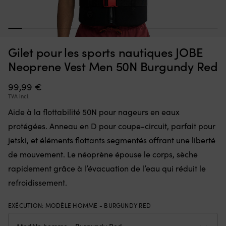
Interrupteur
Ce
Interrupteur Minn Kota Endura, 5 avant / 3 arrière
C
qui
d’
m
1
2
3
4
5
6
7
8
9
10
11
12
13
14
15
remplace
à
EN STOCK
36,70
€
une
la
Gilet pour les sports nautiques JOBE
pièce
fl
défectueuse
go
Neoprene Vest Men 50N Burgundy Red
dans
po
la
à
99,99
€
commande
la
TVA incl.
et
ta
remet
of
Aide à la flottabilité 50N pour nageurs en eaux
le
u
protégées. Anneau en D pour coupe-circuit, parfait pour
moteur
li
électrique
to
jetski, et éléments flottants segmentés offrant une liberté
en
d
de mouvement. Le néoprène épouse le corps, sèche
état
m
de
D
rapidement grâce à l’évacuation de l’eau qui réduit le
marche.
m
refroidissement.
Il
:
dispose
la
de
b
EXÉCUTION
:
MODÈLE HOMME - BURGUNDY RED
5
se
positions
go