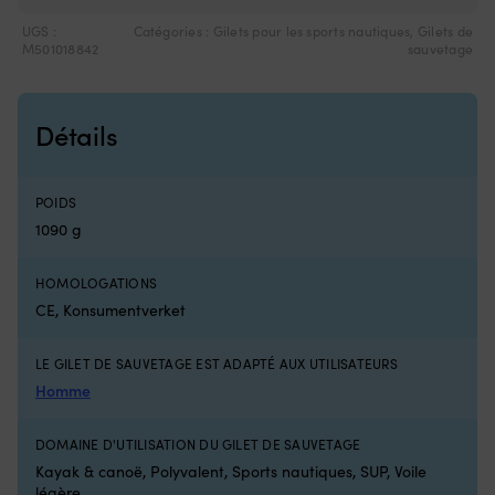
Compatible
7
avec
se
UGS :
Catégories :
Gilets pour les sports nautiques
,
Gilets de
plusieurs
l'
M501018842
sauvetage
séries
In
Minn
u
Kota
ca
Détails
sur
d
de
C
nombreux
d
millésimes
16
POIDS
Pièce
g
1090 g
de
et
rechange
u
pratique
si
HOMOLOGATIONS
à
po
CE, Konsumentverket
avoir
u
à
sé
bord
ac
LE GILET DE SAUVETAGE EST ADAPTÉ AUX UTILISATEURS
lorsque
Co
Homme
la
ré
commande
–
dysfonctionne
c
DOMAINE D'UTILISATION DU GILET DE SAUVETAGE
Numéro
la
Kayak & canoë, Polyvalent, Sports nautiques, SUP, Voile
de
ca
légère