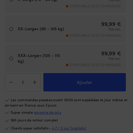
meilleur
Ce
DISPONIBLE SUR COMMANDE
contrôle
d'
lors
à
des
la
99,99
€
manœuvres
fl
XX-Large+ (95 - 105 kg)
près
TVA incl.
go
du
à
DISPONIBLE SUR COMMANDE
ponton
la
ou
ta
en
99,99
€
of
XXX-Large+ (105 - 115
trolling,
u
TVA incl.
kg)
et
li
DISPONIBLE SUR COMMANDE
c’est
to
une
d
quantité
pièce
m
de
Ajouter
de
D
Gilet
rechange
m
pour
pratique
–
les
Les commandes passées avant 12h30 sont expédiées le jour même et
à
ti
sports
arrivent en France sous 3 jours
avoir
su
nautiques
Super simple
garantie de prix
à
la
JOBE
bord.
sa
365 jours de retour complet
Neoprene
|
la
Vest
Clients super satisfaits -
4.7 / 5 sur Trustpilot
Remplace
b
Men