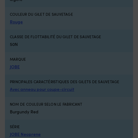
pièce
re
d’origine
et
COULEUR DU GILET DE SAUVETAGE
2064028
ré
pour
Re
Rouge
une
fa
correspondance
l'
CLASSE DE FLOTTABILITÉ DU GILET DE SAUVETAGE
plus
d'
50N
simple
sé
L’ancien
su
numéro
lo
MARQUE
d’article
d
JOBE
2064023
vo
facilite
av
la
a
PRINCIPALES CARACTÉRISTIQUES DES GILETS DE SAUVETAGE
mise
b
Avec anneau pour coupe-circuit
à
d
niveau
l'
Avec
–
NOM DE COULEUR SELON LE FABRICANT
Interrupteur
à
Burgundy Red
Minn
bo
Kota
su
Endura,
le
SÉRIE
5
po
JOBE Neoprene