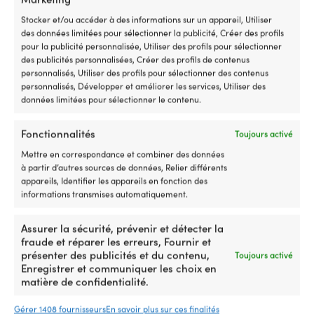
électrique.
e
Pour
qu
Stocker et/ou accéder à des informations sur un appareil, Utiliser
ceux
se
des données limitées pour sélectionner la publicité, Créer des profils
qui
L
pour la publicité personnalisée, Utiliser des profils pour sélectionner
utilisent
fl
des publicités personnalisées, Créer des profils de contenus
le
su
personnalisés, Utiliser des profils pour sélectionner des contenus
moteur
vo
personnalisés, Développer et améliorer les services, Utiliser des
électrique
p
données limitées pour sélectionner le contenu.
sur
d
une
vo
Fonctionnalités
Toujours activé
annexe,
re
un
d
Mettre en correspondance et combiner des données
petit
re
à partir d’autres sources de données, Relier différents
bateau
vo
appareils, Identifier les appareils en fonction des
ou
so
informations transmises automatiquement.
comme
et
Gilet pour les sports nautiques JOBE
Gilet pour les sp
moteur
d
Neoprene Vest Men 50N Burgundy Red
Neoprene Vest M
Assurer la sécurité, prévenir et détecter la
auxiliaire
ga
99,99
€
Px cons.
109,
fraude et réparer les erreurs, Fournir et
pour
la
TVA incl.
Le
99,99
€
présenter des publicités et du contenu,
Toujours activé
la
tê
prix
Enregistrer et communiquer les choix en
pêche,
ho
actuel
matière de confidentialité.
un
d
est :
interrupteur
l'
MARQUE
MARQUE
À
Gérer 1408 fournisseurs
En savoir plus sur ces finalités
fonctionnel
ju