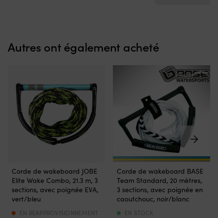
5
ch
positions
B
avant
o
et
P
de
?
Autres ont également acheté
3
Re
positions
B
arrière,
:
ce
fl
qui
d
permet
5
de
po
trouver
la
facilement
ba
le
le
bon
sn
cran
le
de
S
Corde
Corde
vitesse
et
Corde de wakeboard JOBE
Corde de wakeboard BASE
de
de
sans
le
Elite Wake Combo, 21.3 m, 3
Team Standard, 20 mètres,
wakeboard
wakeboard
avoir
jo
sections, avec poignée EVA,
3 sections, avec poignée en
à
d’une
à
pr
vert/bleu
caoutchouc, noir/blanc
longueur
longueur
ajuster
d
réglable
de
EN REAPPROVISIONNEMENT
EN STOCK
finement.
ri