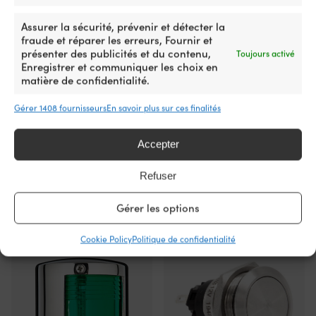
électrique.
e
DIRECTION
Pour
qu
Assurer la sécurité, prévenir et détecter la
ceux
se
Bâbord
fraude et réparer les erreurs, Fournir et
qui
L
présenter des publicités et du contenu,
Toujours activé
utilisent
fl
Enregistrer et communiquer les choix en
COULEUR DU VERRE
le
su
matière de confidentialité.
Rouge
moteur
vo
électrique
p
Gérer 1408 fournisseurs
En savoir plus sur ces finalités
sur
d
COULEUR RÉSULTANTE
une
vo
Rouge
annexe,
re
Accepter
un
d
petit
re
Refuser
bateau
vo
ou
so
comme
et
Gérer les options
Autres ont également acheté
moteur
d
auxiliaire
ga
Cookie Policy
Politique de confidentialité
pour
la
la
tê
pêche,
ho
un
d
interrupteur
l'
fonctionnel
ju