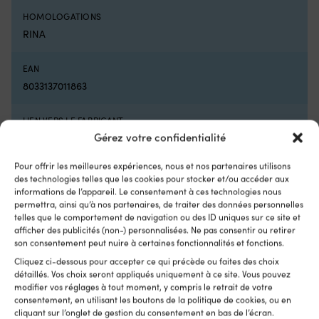
pièce
re
HOMOLOGATIONS
d’origine
et
RINA
2064028
ré
pour
Re
une
fa
EAN
correspondance
l'
8033137011863
plus
d'
simple
sé
L’ancien
su
LIEN VERS LE FABRICANT
numéro
lo
Gérez votre confidentialité
https://www.osculati.com/en/11362-11.414.01/utility-85-
d’article
d
ss112.5%c2%b0-red-navigation-light
2064023
vo
Pour offrir les meilleures expériences, nous et nos partenaires utilisons
facilite
av
des technologies telles que les cookies pour stocker et/ou accéder aux
la
a
DIMENSIONS
informations de l’appareil. Le consentement à ces technologies nous
mise
b
Hauteur 75 mm x Largeur 64 mm x Profondeur 58 mm
permettra, ainsi qu’à nos partenaires, de traiter des données personnelles
à
d
telles que le comportement de navigation ou des ID uniques sur ce site et
niveau
l'
afficher des publicités (non-) personnalisées. Ne pas consentir ou retirer
Avec
–
COULEUR DE LA SOURCE LUMINEUSE
son consentement peut nuire à certaines fonctionnalités et fonctions.
Interrupteur
à
Blanc
Cliquez ci-dessous pour accepter ce qui précède ou faites des choix
Minn
bo
détaillés. Vos choix seront appliqués uniquement à ce site. Vous pouvez
Kota
su
modifier vos réglages à tout moment, y compris le retrait de votre
PROPULSÉ PAR
Endura,
le
consentement, en utilisant les boutons de la politique de cookies, ou en
5
po
Câble
cliquant sur l’onglet de gestion du consentement en bas de l’écran.