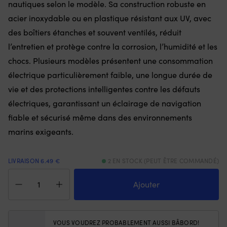
nautiques selon le modèle. Sa construction robuste en
avant
e
acier inoxydable ou en plastique résistant aux UV, avec
et
qu
de
se
des boîtiers étanches et souvent ventilés, réduit
3
et
l’entretien et protège contre la corrosion, l’humidité et les
positions
vo
arrière
p
chocs. Plusieurs modèles présentent une consommation
pour
ch
électrique particulièrement faible, une longue durée de
un
5
contrôle
o
vie et des protections intelligentes contre les défauts
clair
75
électriques, garantissant un éclairage de navigation
de
Of
la
u
fiable et sécurisé même dans des environnements
vitesse,
fl
marins exigeants.
et
su
il
po
convient
se
LIVRAISON 6.49 €
2 EN STOCK (PEUT ÊTRE COMMANDÉ)
à
re
de
et
quantité
nombreux
re
de
Ajouter
modèles/années.
à
Feu
Vous
la
de
obtenez
su
navigation
un
|
bâbord
VOUS VOUDREZ PROBABLEMENT AUSSI BÂBORD!