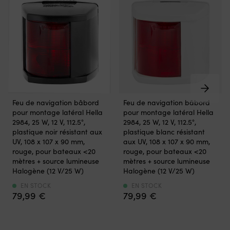
5
ch
design
minimum
positions
B
compact
25
avant
o
pour
000
et
P
un
cyclesRésiste
de
?
montage
à
3
Re
facile
des
positions
B
même
températures
arrière,
:
lorsque
extrêmes
ce
fl
l’espace
de
qui
d
est
-30C
Le
Le
permet
5
Feu de navigation bâbord
Feu de navigation bâbord
limité.
à
feu
feu
de
po
pour montage latéral Hella
pour montage latéral Hella
Choisissez
+70C
de
de
trouver
la
2984, 25 W, 12 V, 112.5°,
2984, 25 W, 12 V, 112.5°,
entre
Boutons-
navigation
navigation
facilement
ba
plastique noir résistant aux
plastique blanc résistant
une
poussoirs
bâbord
bâbord
le
le
UV, 108 x 107 x 90 mm,
aux UV, 108 x 107 x 90 mm,
source
unipolaires
à
à
bon
sn
rouge, pour bateaux <20
rouge, pour bateaux <20
lumineuse
Carling
LED
LED
cran
le
mètres + source lumineuse
mètres + source lumineuse
halogène
AV
ou
ou
de
S
Halogène (12 V/25 W)
Halogène (12 V/25 W)
ou
IP67.Boutons-
halogène
halogène
vitesse
et
LED
poussoirs
offre
offre
EN STOCK
EN STOCK
sans
le
à
ronds
79,99
€
79,99
€
un
un
avoir
jo
faible
certifiés
signalement
signalement
à
pr
consommation,
pour
clair
clair
ajuster
d
longue
immersion
et
et
finement.
ri