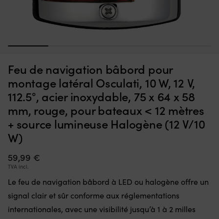
Interrupteur
Ce
Interrupteur Minn Kota Endura, 5 avant / 3 arrière
C
qui
d’
m
remplace
à
EN STOCK
36,70
€
une
la
1
2
3
4
5
pièce
fl
défectueuse
go
Feu de navigation bâbord pour
dans
po
la
à
montage latéral Osculati, 10 W, 12 V,
commande
la
112.5°, acier inoxydable, 75 x 64 x 58
et
ta
remet
of
mm, rouge, pour bateaux < 12 mètres
le
u
+ source lumineuse Halogène (12 V/10
moteur
li
électrique
W)
to
en
d
état
m
59,99
€
de
D
TVA incl.
marche.
m
Il
:
Le feu de navigation bâbord à LED ou halogène offre un
dispose
la
signal clair et sûr conforme aux réglementations
de
b
5
internationales, avec une visibilité jusqu’à 1 à 2 milles
se
positions
go