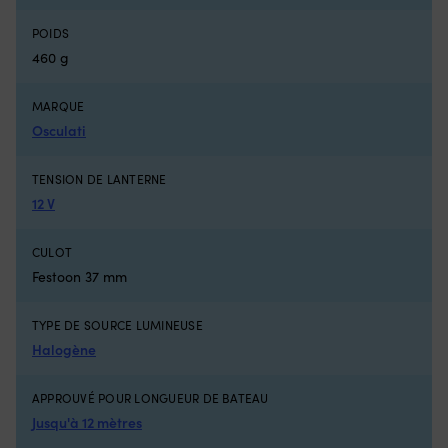
Compatible
7
avec
se
POIDS
plusieurs
l'
460 g
séries
In
Minn
u
Kota
ca
MARQUE
sur
d
Osculati
de
C
nombreux
d
millésimes
16
TENSION DE LANTERNE
Pièce
g
12 V
de
et
rechange
u
pratique
si
CULOT
à
po
Festoon 37 mm
avoir
u
à
sé
bord
ac
TYPE DE SOURCE LUMINEUSE
lorsque
Co
Halogène
la
ré
commande
–
APPROUVÉ POUR LONGUEUR DE BATEAU
dysfonctionne
c
Numéro
la
Jusqu'à 12 mètres
de
ca