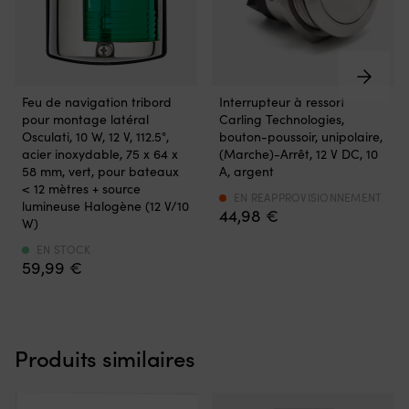
est
ce
essentiel
q
lorsque
la
vous
si
devez
so
Le
IP67
manœuvrer
so
Feu de navigation tribord
Interrupteur à ressort
feu
au-
près
co
pour montage latéral
Carling Technologies,
de
dessus
d’un
Vo
Osculati, 10 W, 12 V, 112.5°,
bouton-poussoir, unipolaire,
navigation
du
ponton,
p
acier inoxydable, 75 x 64 x
(Marche)-Arrêt, 12 V DC, 10
tribord
panneauInterrupteur
des
é
58 mm, vert, pour bateaux
A, argent
offre
unipolaireLa
roseaux
ut
< 12 mètres + source
un
fonction
EN REAPPROVISIONNEMENT
ou
la
lumineuse Halogène (12 V/10
44,98
€
signalement
entre
d’une
va
W)
clair
parenthèses
remorque.
bu
et
est
EN STOCK
Ce
po
59,99
€
fiable
à
que
aj
sur
ressortCourant
vous
o
le
max
obtenez
re
côté
10A
en
d
droit
à
pratique
l'a
Produits similaires
du
12VDCDurée
L’interrupteur
si
bateau,
de
dispose
né
avec
vie
de
Q
un
estimée