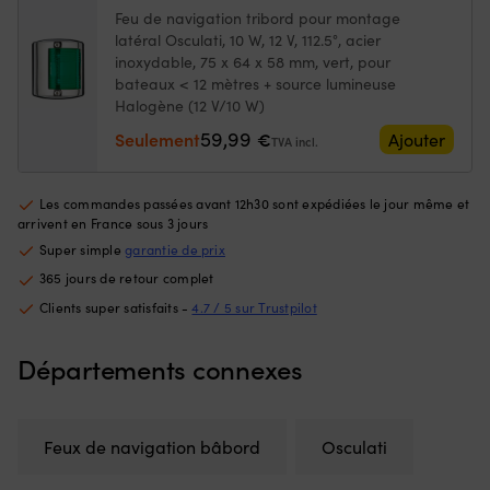
meilleur
Ce
pour
Feu de navigation tribord pour montage
contrôle
d'
montage
latéral Osculati, 10 W, 12 V, 112.5°, acier
lors
à
latéral
inoxydable, 75 x 64 x 58 mm, vert, pour
des
la
Osculati,
bateaux < 12 mètres + source lumineuse
manœuvres
fl
10
Halogène (12 V/10 W)
près
go
W,
du
à
12
59,99
Seulement
€
Ajouter
TVA incl.
ponton
la
V,
ou
ta
112.5°,
en
of
acier
Les commandes passées avant 12h30 sont expédiées le jour même et
trolling,
u
inoxydable,
arrivent en France sous 3 jours
et
li
75
Super simple
garantie de prix
c’est
to
x
une
d
64
365 jours de retour complet
pièce
m
x
Clients super satisfaits -
4.7 / 5 sur Trustpilot
de
D
58
rechange
m
mm,
pratique
–
Départements connexes
rouge,
à
ti
pour
avoir
su
bateaux
à
la
<
bord.
sa
12
Feux de navigation bâbord
Osculati
|
la
mètres
Remplace
b
+