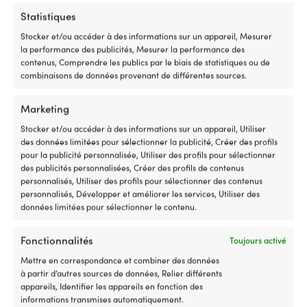
avant
à
/
la
Statistiques
POSITION
3
p
Stocker et/ou accéder à des informations sur un appareil, Mesurer
Montage latéral
arrière,
o
la performance des publicités, Mesurer la performance des
vous
su
contenus, Comprendre les publics par le biais de statistiques ou de
remplacez
vo
VISIBILITÉ
combinaisons de données provenant de différentes sources.
un
SU
1 mille marin
interrupteur
Vo
usé
po
Marketing
ou
u
LAMPE INCLUSE
Stocker et/ou accéder à des informations sur un appareil, Utiliser
cassé
ce
Halogène (12 V / 10 W)
des données limitées pour sélectionner la publicité, Créer des profils
dans
di
pour la publicité personnalisée, Utiliser des profils pour sélectionner
la
qu
des publicités personnalisées, Créer des profils de contenus
commande
d'
CONSOMMATION ÉLECTRIQUE
personnalisés, Utiliser des profils pour sélectionner des contenus
et
si
10 W
personnalisés, Développer et améliorer les services, Utiliser des
retrouvez
tr
données limitées pour sélectionner le contenu.
une
su
direction
la
ANGLE DE FAISCEAU
sûre
sa
112.5°
Fonctionnalités
Toujours activé
et
d
précise
dé
Mettre en correspondance et combiner des données
COULEUR DU BOÎTIER DE LA LAMPE
de
go
à partir d’autres sources de données, Relier différents
votre
u
appareils, Identifier les appareils en fonction des
Argent
moteur
fl
informations transmises automatiquement.