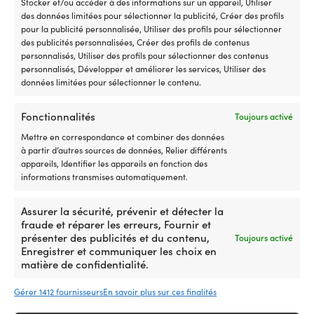
Stocker et/ou accéder à des informations sur un appareil, Utiliser
l’interrupteur
m
des données limitées pour sélectionner la publicité, Créer des profils
défectueux
|
pour la publicité personnalisée, Utiliser des profils pour sélectionner
et
L'
des publicités personnalisées, Créer des profils de contenus
remet
t
personnalisés, Utiliser des profils pour sélectionner des contenus
le
et
personnalisés, Développer et améliorer les services, Utiliser des
Éponge
moteur
e
Éponge de polissage 1852-Marine
données limitées pour sélectionner le contenu.
de
électrique
of
Professional, Ø115 x 15 mm, jaune
polissage
prêt
u
EN STOCK
en
à
a
Fonctionnalités
Toujours activé
5,42
€
lot
naviguer
fa
Mettre en correspondance et combiner des données
de
5
à
à partir d’autres sources de données, Relier différents
5
positions
l'
appareils, Identifier les appareils en fonction des
pour
avant
C
informations transmises automatiquement.
une
Produits Outlet susceptibles de vous plaire
et
r
application
3
e
uniforme
positions
ac
Assurer la sécurité, prévenir et détecter la
de
arrière
i
fraude et réparer les erreurs, Fournir et
la
offrent
A
présenter des publicités et du contenu,
Toujours activé
cire
un
p
Enregistrer et communiquer les choix en
lors
contrôle
u
matière de confidentialité.
du
de
l
polissage
vitesse
d
Gérer 1412 fournisseurs
En savoir plus sur ces finalités
à
clair
d
la