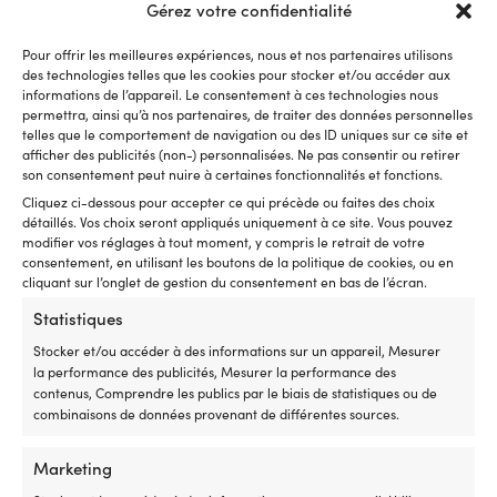
meilleur
a
Gérez votre confidentialité
70 g
contrôle
in
lors
L
Pour offrir les meilleures expériences, nous et nos partenaires utilisons
des
co
MARQUE
des technologies telles que les cookies pour stocker et/ou accéder aux
manœuvres
r
1852-Marine
informations de l’appareil. Le consentement à ces technologies nous
près
e
permettra, ainsi qu’à nos partenaires, de traiter des données personnelles
du
ac
telles que le comportement de navigation ou des ID uniques sur ce site et
EAN
ponton
i
afficher des publicités (non-) personnalisées. Ne pas consentir ou retirer
5707400306187
ou
A
son consentement peut nuire à certaines fonctionnalités et fonctions.
en
ga
Cliquez ci-dessous pour accepter ce qui précède ou faites des choix
trolling,
u
détaillés. Vos choix seront appliqués uniquement à ce site. Vous pouvez
et
l
modifier vos réglages à tout moment, y compris le retrait de votre
c’est
d
consentement, en utilisant les boutons de la politique de cookies, ou en
une
d
cliquant sur l’onglet de gestion du consentement en bas de l’écran.
pièce
vi
Statistiques
de
et
Produits similaires
rechange
c
Stocker et/ou accéder à des informations sur un appareil, Mesurer
pratique
au
la performance des publicités, Mesurer la performance des
à
b
contenus, Comprendre les publics par le biais de statistiques ou de
avoir
a
combinaisons de données provenant de différentes sources.
à
vo
bord.
q
Marketing
|
b
Remplace
à