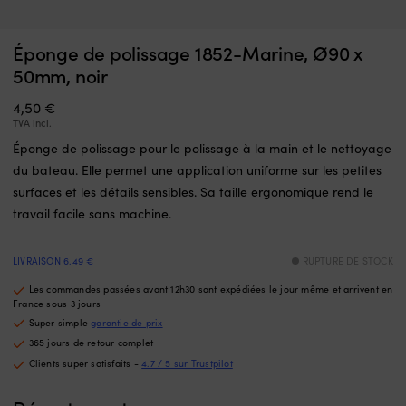
Interrupteur
L
Interrupteur Minn Kota Endura, 5 avant / 3 arrière
P
qui
p
c
Éponge de polissage 1852-Marine, Ø90 x
remplace
EN STOCK
d
m
36,70
€
50mm, noir
une
b
pièce
es
4,50
€
défectueuse
é
TVA incl.
dans
d
la
éc
Éponge de polissage pour le polissage à la main et le nettoyage
commande
t
du bateau. Elle permet une application uniforme sur les petites
et
q
surfaces et les détails sensibles. Sa taille ergonomique rend le
remet
s
le
re
travail facile sans machine.
moteur
f
électrique
p
LIVRAISON 6.49 €
RUPTURE DE STOCK
en
é
état
d
Les commandes passées avant 12h30 sont expédiées le jour même et arrivent en
de
l’
France sous 3 jours
marche.
et
Super simple
garantie de prix
Il
of
365 jours de retour complet
dispose
u
Clients super satisfaits -
4.7 / 5 sur Trustpilot
de
a
5
p
positions
à