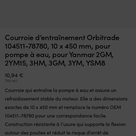
Interrupteur
Ce
Interrupteur Minn Kota Endura, 5 avant / 3 arrière
C
qui
d’
m
remplace
à
EN STOCK
36,70
€
une
la
pièce
fl
Courroie d’entraînement Orbitrade
défectueuse
go
dans
po
104511-78780, 10 x 450 mm, pour
la
à
pompe à eau, pour Yanmar 2GM,
commande
la
et
ta
2YM15, 3HM, 3GM, 3YM, YSM8
remet
of
le
u
10,94
€
moteur
li
TVA incl.
électrique
to
en
d
Courroie qui entraîne la pompe à eau et assure un
état
m
refroidissement stable du moteur. Elle a des dimensions
de
D
marche.
m
exactes de 10 x 450 mm et remplace le numéro OEM
Il
:
104511-78780 pour une correspondance facile.
dispose
la
de
Construction résistante à l’usure qui supporte la flexion
b
5
se
autour des poulies et réduit le risque d’arrêt de
positions
go