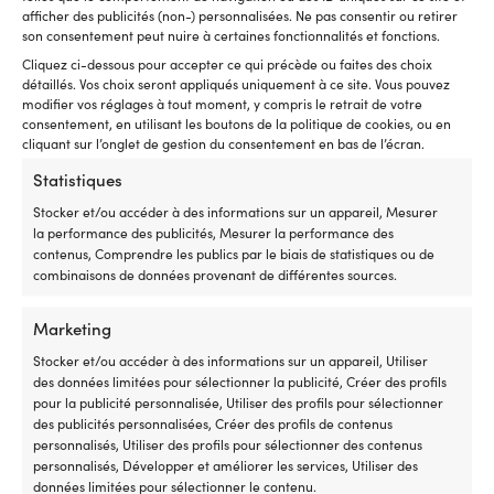
Compatible
7
afficher des publicités (non-) personnalisées. Ne pas consentir ou retirer
avec
se
son consentement peut nuire à certaines fonctionnalités et fonctions.
plusieurs
l'
Cliquez ci-dessous pour accepter ce qui précède ou faites des choix
séries
In
détaillés. Vos choix seront appliqués uniquement à ce site. Vous pouvez
Minn
u
Autres ont également acheté
modifier vos réglages à tout moment, y compris le retrait de votre
Kota
ca
consentement, en utilisant les boutons de la politique de cookies, ou en
sur
d
cliquant sur l’onglet de gestion du consentement en bas de l’écran.
de
C
nombreux
d
Statistiques
millésimes
16
Pièce
g
Stocker et/ou accéder à des informations sur un appareil, Mesurer
de
et
la performance des publicités, Mesurer la performance des
rechange
u
contenus, Comprendre les publics par le biais de statistiques ou de
pratique
si
combinaisons de données provenant de différentes sources.
à
po
avoir
u
Marketing
à
sé
bord
ac
Stocker et/ou accéder à des informations sur un appareil, Utiliser
Kit
Kit
lorsque
Co
des données limitées pour sélectionner la publicité, Créer des profils
Kit de révision 104500-55710
Kit de révision Orbitrade
de
de
la
ré
pour la publicité personnalisée, Utiliser des profils pour sélectionner
/ 119305-35151 / 128270-
129470-55703 / 129470-
révision
révision
commande
–
des publicités personnalisées, Créer des profils de contenus
12540 / 128377-12530 /
55702 / 129150-35153 /
complet
annuel
dysfonctionne
c
personnalisés, Utiliser des profils pour sélectionner des contenus
128990-42200 pour Yanmar
129150-13552 / 129470-12330
pour
correspondant
Numéro
la
personnalisés, Développer et améliorer les services, Utiliser des
2YM, 3GM30, ЗҮМ
/ 129670-42531 / 126670-
les
aux
de
ca
données limitées pour sélectionner le contenu.
42530, pour Yanmar 4JH2,