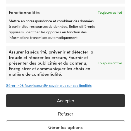
séries
spécifications
EN STOCK
pièce
re
4JH3, 4JH4
49,99
€
2YM,
des
d’origine
et
Fonctionnalités
Toujours activé
3YM
séries
EN STOCK
2064028
ré
119,99
€
et
3JH
pour
Re
Mettre en correspondance et combiner des données
3GM30.
et
une
fa
à partir d’autres sources de données, Relier différents
Des
4JH
correspondance
l'
appareils, Identifier les appareils en fonction des
références
pour
plus
d'
informations transmises automatiquement.
OEM
une
simple
sé
Produits similaires
claires
compatibilité
L’ancien
su
Assurer la sécurité, prévenir et détecter la
facilitent
fiable.
numéro
lo
fraude et réparer les erreurs, Fournir et
le
Contient
d’article
d
présenter des publicités et du contenu,
Toujours activé
choix
un
2064023
vo
Enregistrer et communiquer les choix en
des
filtre
facilite
av
matière de confidentialité.
bonnes
à
la
a
pièces
huile,
mise
b
et
un
Gérer 1408 fournisseurs
En savoir plus sur ces finalités
à
d
la
filtre
niveau
l'
graisse
à
Avec
–
Accepter
pour
carburant,
Interrupteur
à
turbine
un
Minn
bo
assure
filtre
Refuser
Kota
su
un
à
Endura,
le
Courroie
Courroie
Courroie d'entraînement
Courroie d'entraînement
premier
air
5
po
d’alternateur
d’entraînement
Gérer les options
Orbitrade 966891 / 950805,
Orbitrade 861564, pour
démarrage
et