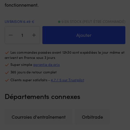
fonctionnement.
avant
e
et
qu
de
se
3
et
LIVRAISON 6.49 €
9 EN STOCK (PEUT ÊTRE COMMANDÉ)
positions
vo
quantité
arrière
p
de
Ajouter
pour
ch
Courroie
un
5
d'entraînement
contrôle
o
Orbitrade
Les commandes passées avant 12h30 sont expédiées le jour même et
clair
75
104511-
arrivent en France sous 3 jours
de
Of
78780,
Super simple
garantie de prix
la
u
10
vitesse,
fl
365 jours de retour complet
x
et
su
450
Clients super satisfaits -
4.7 / 5 sur Trustpilot
il
po
mm,
convient
se
pour
à
re
Départements connexes
pompe
de
et
à
nombreux
re
eau,
modèles/années.
à
pour
Vous
la
Courroies d'entraînement
Orbitrade
Yanmar
obtenez
su
2GM,
un
|
2YM15,