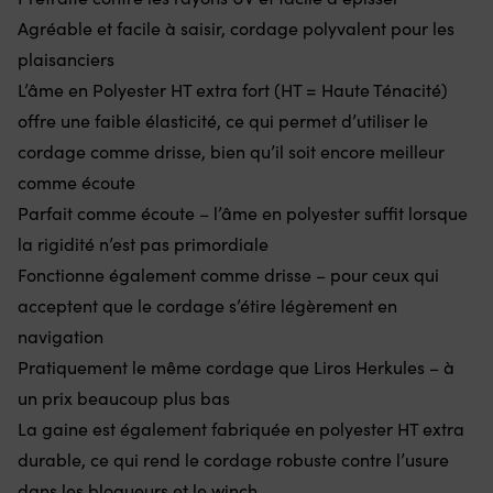
au
et
Agréable et facile à saisir, cordage polyvalent pour les
près
tr
plaisanciers
Parfait
li
comme
d
L’âme en Polyester HT extra fort (HT = Haute Ténacité)
drisse
fo
offre une faible élasticité, ce qui permet d’utiliser le
–
re
gaine
le
cordage comme drisse, bien qu’il soit encore meilleur
tressée
c
comme écoute
32
fa
qui
à
Parfait comme écoute – l’âme en polyester suffit lorsque
glisse
lir
la rigidité n’est pas primordiale
bien
Éc
dans
12
Fonctionne également comme drisse – pour ceux qui
les
vo
acceptent que le cordage s’étire légèrement en
poulies
in
et
et
navigation
s’accroche
in
Pratiquement le même cordage que Liros Herkules – à
bien
d
au
gî
un prix beaucoup plus bas
winch
as
La gaine est également fabriquée en polyester HT extra
Traitement
u
anti-
ba
durable, ce qui rend le cordage robuste contre l’usure
UV
pl
dans les bloqueurs et le winch