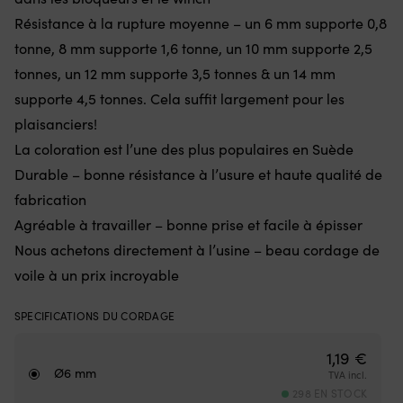
et
sû
eau
Résistance à la rupture moyenne – un 6 mm supporte 0,8
m
salée
d
tonne, 8 mm supporte 1,6 tonne, un 10 mm supporte 2,5
–
l’
tonnes, un 12 mm supporte 3,5 tonnes & un 14 mm
conserve
|
sa
Le
supporte 4,5 tonnes. Cela suffit largement pour les
couleur
m
plaisanciers!
longtemps
fi
Cordage
su
La coloration est l’une des plus populaires en Suède
souple
cl
Durable – bonne résistance à l’usure et haute qualité de
pour
as
plaisanciers
u
fabrication
exigeants
le
Agréable à travailler – bonne prise et facile à épisser
–
st
parfait
d
Nous achetons directement à l’usine – beau cordage de
comme
le
voile à un prix incroyable
drisse
co
Âme
L
en
ro
SPECIFICATIONS DU CORDAGE
Haytex
d
HT
c
1,19
€
offre
d
Ø6 mm
TVA incl.
une
Ø
298 EN STOCK
faible
8