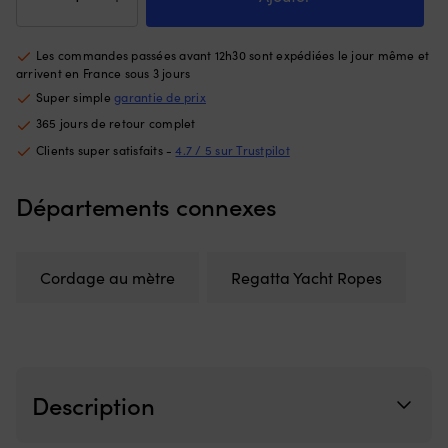
sans
le
Cordage
friction
c
au
à
ut
mètre
Les commandes passées avant 12h30 sont expédiées le jour même et
travers
m
Regatta
arrivent en France sous 3 jours
les
d
Ropes
poulies
l’
Super simple
garantie de prix
Titanic,
La
L’
365 jours de retour complet
âme
gaine
d
en
Clients super satisfaits -
4.7 / 5 sur Trustpilot
est
gî
polyester
fabriquée
vo
HT,
en
ai
Départements connexes
gaine
polyester
à
en
HT
év
polyester
(haute
l’
tressé
ténacité)
d
Cordage au mètre
Regatta Yacht Ropes
32,
extra
b
blanc/gris
durable,
so
rendant
vo
le
C
cordage
à
très
I
Description
robuste
61
contre
et
l’usure
li