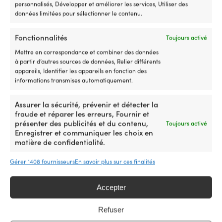
personnalisés, Développer et améliorer les services, Utiliser des
LIMITE DE RUPTURE
longtemps
b
données limitées pour sélectionner le contenu.
Ø6 mm: 800 kg. Ø8 mm: 1600 kg. Ø10 mm: 2500 kg. Ø12
Nous
b
mm: 3500 kg. Ø14 mm: 4500 kg.
achetons
L
directement
ro
Fonctionnalités
Toujours activé
à
d
MATÉRIAU DE LA DRISSE
Mettre en correspondance et combiner des données
l’usine
c
à partir d’autres sources de données, Relier différents
Polyester
–
no
appareils, Identifier les appareils en fonction des
cordage
et
informations transmises automatiquement.
de
co
ÉLASTICITÉ / STRETCH
voile
es
< 5%
de
g
Assurer la sécurité, prévenir et détecter la
haute
e
fraude et réparer les erreurs, Fournir et
qualité
5
présenter des publicités et du contenu,
Toujours activé
à
de
Enregistrer et communiquer les choix en
un
a
matière de confidentialité.
prix
d
Comparer avec d'autres meilleures
imbattable
ch
Gérer 1408 fournisseurs
En savoir plus sur ces finalités
ventes dans
cordage au mètre
|
d
Aperçu
c
des
to
Accepter
cordages
le
de
30
Refuser
voile
de