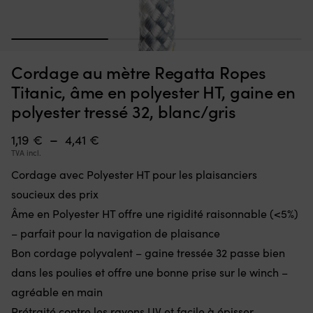
Cordage
C
Cordage au mètre Regatta Ropes Lyon, âme en Haytex HT,
C
avec
d
gaine en polyester tressé 32, turquoise/blanc/noir
c
1
2
3
Haytex
b
HT
fi
EN STOCK
Cordage au mètre Regatta Ropes
2,01
€
pour
po
plaisanciers
m
Titanic, âme en polyester HT, gaine en
exigeants
ve
polyester tressé 32, blanc/gris
Âme
su
en
cl
Plage
–
1,19
€
4,41
€
Haytex
d
HT
le
TVA incl.
de
offre
co
Cordage avec Polyester HT pour les plaisanciers
prix :
une
R
bonne
d
soucieux des prix
1,19 €
rigidité
c
Âme en Polyester HT offre une rigidité raisonnable (<5%)
à
(<5%)
d
–
8
– parfait pour la navigation de plaisance
4,41 €
moins
m
Bon cordage polyvalent – gaine tressée 32 passe bien
de
gr
fléchissement
dans les poulies et offre une bonne prise sur le winch –
to
et
le
agréable en main
meilleure
5
Prétraité contre les rayons UV et facile à épisser
performance
de