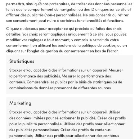
32-tressé
mm
na
permettra, ainsi qu’à nos partenaires, de traiter des données personnelles
supporte
i
telles que le comportement de navigation ou des ID uniques sur ce site et
jusqu’à
à
afficher des publicités (non-) personnalisées. Ne pas consentir ou retirer
CORDAGE RECOMMANDÉE COMME
4,5
bo
son consentement peut nuire à certaines fonctionnalités et fonctions.
Drisse polyvalente, Drisse, Écoute, Cunningham
tonnes.
à
Cliquez ci-dessous pour accepter ce qui précède ou faites des choix
Suffisant
la
détaillés. Vos choix seront appliqués uniquement à ce site. Vous pouvez
comme
fo
TYPE DE DRISSE RECOMMANDÉ
modifier vos réglages à tout moment, y compris le retrait de votre
drisse
c
consentement, en utilisant les boutons de la politique de cookies, ou en
Drisse de foc
,
Drisse de génois
,
Drisse de grand-voile
,
pour
ré
cliquant sur l’onglet de gestion du consentement en bas de l’écran.
Drisse de spinnaker
les
d
Statistiques
plaisanciers!
c
Protection
pr
TYPE DE CORDAGE RECOMMANDÉ
Stocker et/ou accéder à des informations sur un appareil, Mesurer
UV
et
Écoute de foc
,
Écoute de génois
,
Écoute de grand-voile
,
la performance des publicités, Mesurer la performance des
et
c
Écoute de spinnaker/bras
contenus, Comprendre les publics par le biais de statistiques ou de
eau
b
combinaisons de données provenant de différentes sources.
salée
fi
permet
po
LIEN VERS LE FABRICANT
de
l’
Marketing
https://www.cabosregatta.com/en/rope/titanic/
conserver
U
Stocker et/ou accéder à des informations sur un appareil, Utiliser
la
c
des données limitées pour sélectionner la publicité, Créer des profils
GAINE DE LA DRISSE
couleur
cl
pour la publicité personnalisée, Utiliser des profils pour sélectionner
et
m
Double tressé 32 en polyester haute ténacité, traité UV
des publicités personnalisées, Créer des profils de contenus
la
lo
personnalisés, Utiliser des profils pour sélectionner des contenus
durabilité
le