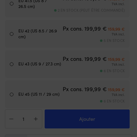
EU 41.5 (US 8 /
à
a
TVA incl.
26.5 cm)
l'eau,
co
2 EN STOCK (PEUT ÊTRE COMMANDÉ)
conçue
ma
avec
di
toute
et
Le prix initial
Le pri
Px cons.
199,99
€
159,99
€
EU 42 (US 8.5 / 26.9
l'expérience
es
TVA incl.
cm)
de
fa
5 EN STOCK
la
à
voile
ga
en
pr
Le prix initial
Le pri
Px cons.
199,99
€
159,99
€
tête.
|
EU 43 (US 9 / 27.3 cm)
TVA incl.
La
Co
6 EN STOCK
chaussure
au
légère
bi
fait
a
Le prix initial
Le pri
Px cons.
199,99
€
partie
vo
159,99
€
EU 45 (US 11 / 29 cm)
de
qu
TVA incl.
la
b
6 EN STOCK
collection
à
Cyphon
quantité
m
Sea
de
–
Ajouter
et
Chaussures
a
a
de
le
été
voile
co