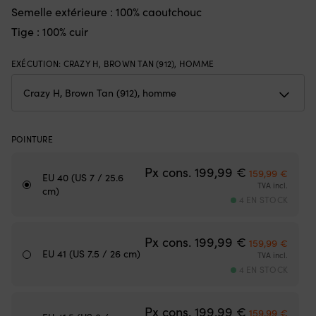
Semelle extérieure : 100% caoutchouc
bonne
d
adhérence
vi
Tige : 100% cuir
à
S
bord
m
EXÉCUTION
:
CRAZY H, BROWN TAN (912), HOMME
et
fa
au
à
port
la
Meilleures
p
propriétés
po
respirantes
u
POINTURE
&
ac
temps
pr
Le prix initial
Le pri
Px cons.
199,99
€
de
à
159,99
€
EU 40 (US 7 / 25.6
séchage
la
TVA incl.
cm)
|
b
4 EN STOCK
Chaussure
et
de
a
Le prix initial
Le pri
sport
sp
Px cons.
199,99
€
159,99
€
confortable
na
EU 41 (US 7.5 / 26 cm)
TVA incl.
en
L
4 EN STOCK
matériau
co
mesh
ro
résistant
ré
Le prix initial
Le pri
Px cons.
199,99
€
159,99
€