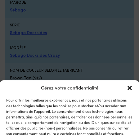
MARQUE
extérieure
u
:
se
Sebago
100%
ex
caoutchouc
L
SÉRIE
Empeigne
co
Sebago Docksides
:
ro
100%
ré
polyester
a
MODÈLE
Détails
en
Sebago Docksides Crazy
Lacets
ma
élastiques
ex
avec
Fa
NOM DE COULEUR SELON LE FABRICANT
cordon
à
Brown Tan (912)
de
ne
serrage
g
Gérez votre confidentialité
Semelle
a
CONVIENT AUX UTILISATEURS
intérieure
pa
Homme
Pour offrir les meilleures expériences, nous et nos partenaires utilisons
amovible
e
des technologies telles que les cookies pour stocker et/ou accéder aux
en
ac
informations de l’appareil. Le consentement à ces technologies nous
EVA
li
COULEUR DE CHAUSSURE
permettra, ainsi qu’à nos partenaires, de traiter des données personnelles
recouverte
Di
telles que le comportement de navigation ou des ID uniques sur ce site et
Brun
de
d
afficher des publicités (non-) personnalisées. Ne pas consentir ou retirer
mesh
l’
son consentement peut nuire à certaines fonctionnalités et fonctions.
LIEN VERS LE FABRICANT