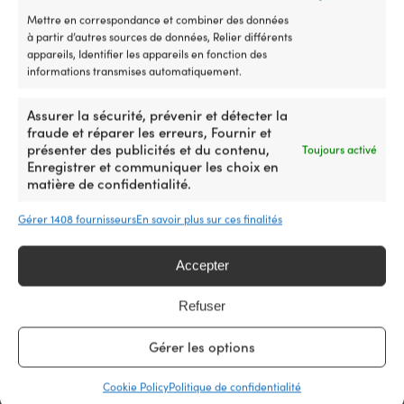
à
Mettre en correspondance et combiner des données
m
à partir d’autres sources de données, Relier différents
u
appareils, Identifier les appareils en fonction des
Chaussures de voile Sebago Docksides
Chaussures de vo
pl
informations transmises automatiquement.
Crazy H, Brown Tan (912), homme
Endeavor FGL Oi
sû
Le
Le
Px cons.
199,99
€
(925), homme
et
159,99
€
prix
prix
Px cons.
199,
co
Assurer la sécurité, prévenir et détecter la
initial
actuel
a
fraude et réparer les erreurs, Fournir et
était :
est :
ni
présenter des publicités et du contenu,
Toujours activé
199,99 €.
159,99 €.
d
MARQUE
MARQUE
Enregistrer et communiquer les choix en
la
matière de confidentialité.
Sebago
Sebago
li
d
Gérer 1408 fournisseurs
En savoir plus sur ces finalités
fl
NOM DE COULEUR SELON LE FABRICANT
NOM DE COULEUR S
M
Brown Tan (912)
Brown Gum (92
à
Accepter
la
po
Refuser
CONVIENT AUX UTILISATEURS
CONVIENT AUX UTI
el
Homme
Homme
fo
Gérer les options
c
u
pl
Cookie Policy
Politique de confidentialité
Vers le produi
d