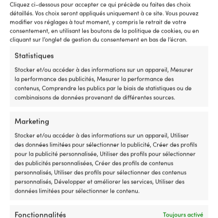
antimicrobien
–
Cliquez ci-dessous pour accepter ce qui précède ou faites des choix
et
ha
https://sebago.se/p/docksides-crazy-h-912-brown-tan
détaillés. Vos choix seront appliqués uniquement à ce site. Vous pouvez
antibactérien
qu
modifier vos réglages à tout moment, y compris le retrait de votre
drainant
à
consentement, en utilisant les boutons de la politique de cookies, ou en
l'eau
pr
cliquant sur l’onglet de gestion du consentement en bas de l’écran.
ré
Statistiques
Ut
Comparer avec d'autres meilleures
et
Stocker et/ou accéder à des informations sur un appareil, Mesurer
e
ventes dans
docksides
la performance des publicités, Mesurer la performance des
L
contenus, Comprendre les publics par le biais de statistiques ou de
pl
combinaisons de données provenant de différentes sources.
d
b
N
Marketing
S
Stocker et/ou accéder à des informations sur un appareil, Utiliser
es
des données limitées pour sélectionner la publicité, Créer des profils
c
pour la publicité personnalisée, Utiliser des profils pour sélectionner
po
des publicités personnalisées, Créer des profils de contenus
of
personnalisés, Utiliser des profils pour sélectionner des contenus
a
personnalisés, Développer et améliorer les services, Utiliser des
vo
données limitées pour sélectionner le contenu.
c
a
b
Fonctionnalités
Toujours activé