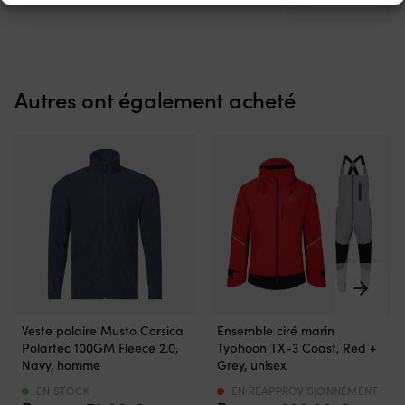
b
st
ce
qu
p
Autres ont également acheté
d’
et
d
so
fa
d
l’
po
la
ba
le
sn
o
Légère
Le
le
Veste polaire Musto Corsica
Ensemble ciré marin
et
ciré
sp
Polartec 100GM Fleece 2.0,
Typhoon TX-3 Coast, Red +
chaude,
marin
na
Navy, homme
Grey, unisex
la
ultime
Le
polaire
pour
EN STOCK
EN REAPPROVISIONNEMENT
m