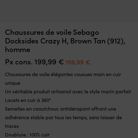
Chaussure
Pl
Chaussures de voile / chaussures de bateau Sebago Cyphon
P
de
d
Sea Sport, Grey Navy (N25), homme
i
bateau
b
confortable
e
EN STOCK
Chaussures de voile Sebago
Det
Det
139,99
€
en
te
99,99
€
ursprungliga
nuvarande
matériau
fa
Docksides Crazy H, Brown Tan (912),
priset
priset
mesh
m
homme
var:
är:
résistant
et
139,99 €.
99,99 €.
à
e
Px cons.
199,99
€
Le
Le
159,99
€
l’eau
ac
Développée
in
prix
prix
pour
A
Chaussures de voile élégantes cousues main en cuir
initial
actuel
les
of
unique
marins
u
était :
est :
actifs
pr
Un véritable produit artisanal avec le style marin parfait
199,99 €.
159,99 €.
&
an
Lacets en cuir à 360°
propriétaires
u
de
fi
Semelles en caoutchouc antidérapant offrant une
bateaux
ex
adhérence stable par tous les temps, sans laisser de
Semelle
et
extérieure
traces
u
avec
lo
Doublure : 100% cuir
une
d