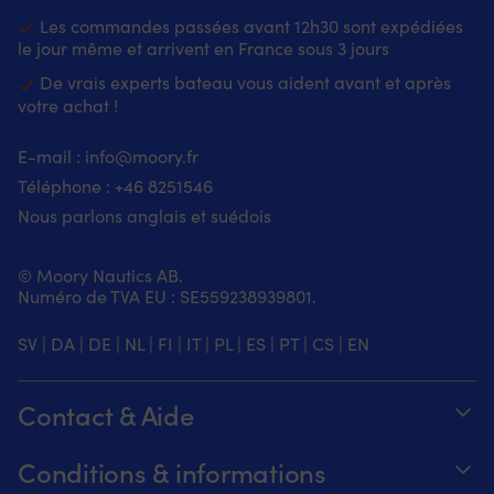
40
un
utilisation
a
Les commandes passées avant 12h30 sont expédiées
degrés
poids
pratique
in
le jour même et arrivent en France sous 3 jours
réduit
dans
L’
&
les
De vrais experts bateau vous aident avant et après
A
une
espaces
ap
votre achat !
flexibilité
exigus,
u
accrue
aussi
ha
E-mail :
info@moory.fr
Veste
bien
ré
Téléphone :
+46 8251
546
&
à
et
pantalon
bord
u
Nous parlons anglais et suédois
avec
qu’à
lo
fermetures
la
d
éclair
maison.
d
© Moory Nautics AB.
protégées
|
vi
Numéro de TVA EU : SE559238939801.
contre
Tapis
m
les
de
e
SV
|
DA
|
DE
|
NL
|
FI
|
IT
|
PL
|
ES
|
PT
|
CS
|
EN
éclaboussures
bateau
e
–
au
sa
vous
design
et
Contact & Aide
gardent,
marin,
sa
vous
pavillons
su
Suivez votre commande
&
de
li
Conditions & informations
vos
signalisation
re