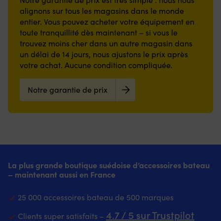
Sebago
entièrement
envers
ac
100%
100%
alignons sur tous les magasins dans le monde
discret
scellées
en
in
cuir
cuir
entier. Vous pouvez acheter votre équipement en
sur
–
caoutchouc
A
la
toute tranquillité dès maintenant – si vous le
garantissent
offrant
(A
poitrine
une
une
31
trouvez moins cher dans un autre magasin dans
gauche
protection
adhérence
L
un délai de 14 jours, nous ajustons le prix après
Poches
maximale
stable
su
votre achat. Aucune condition compliquée.
latérales
contre
et
e
zippées
l’eau,
réduisant
te
Tissu
même
le
Notre garantie de prix
of
extérieur
sous
risque
u
et
la
de
pr
doublure
pluie
glissade,
an
:
Détails
même
na
100%
réfléchissants
en
et
nylon
–
environnement
u
Rembourrage
vous
humide.
se
:
rendent
Faible
La plus grande boutique suédoise d’accessoires bateau
ex
100%
bien
hauteur
– maintenant aussi en France
to
polyester
visible
et
e
Lavable
Non
nettoyage
ré
25 000 accessoires bateau de 500 marques
en
doublé
facile
à
machine
–
rendent
l’
4.7 / 5 sur Trustpilot
Clients super satisfaits –
à
pour
son
et