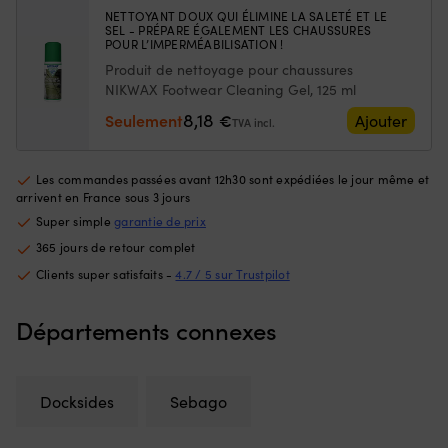
développée
Sebago
et
NETTOYANT DOUX QUI ÉLIMINE LA SALETÉ ET LE
SEL - PRÉPARE ÉGALEMENT LES CHAUSSURES
pour
Docksides
la
POUR L’IMPERMÉABILISATION !
les
Crazy
fo
Produit de nettoyage pour chaussures
marins
H,
à
actifs
Brown
NIKWAX Footwear Cleaning Gel, 125 ml
b
avec
Tan
Pe
8,18
Seulement
€
Ajouter
TVA incl.
une
(912),
êt
semelle
homme
m
extérieure
à
Les commandes passées avant 12h30 sont expédiées le jour même et
offrant
la
arrivent en France sous 3 jours
une
p
bonne
po
Super simple
garantie de prix
adhérence
u
365 jours de retour complet
à
ac
Clients super satisfaits -
4.7 / 5 sur Trustpilot
la
fa
fois
à
à
la
Départements connexes
bord
b
et
et
au
a
port.
sp
Docksides
Sebago
La
na
technologie
L