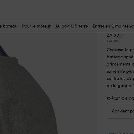
e-battages
-
Pour pare-battages sphériques
-
Chaussette pour pare-
Chausse
(10)
NB60 (56
le bateau
Pour le moteur
Au port & à terre
Entretien & mainten
42,22
€
TVA incl.
Chaussette po
battage sphéri
grincements l
extrémité per
contre les UV 
de la garder f
EXÉCUTION
:
CO