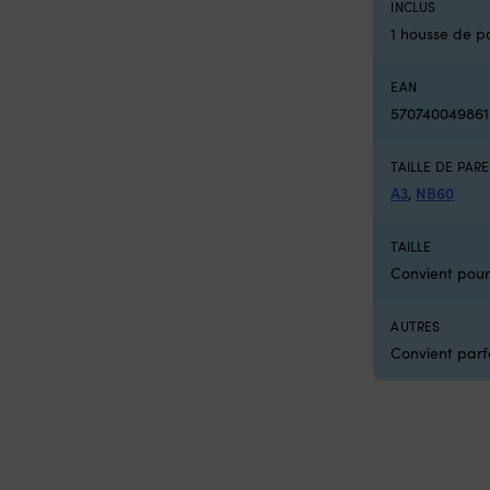
INCLUS
1 housse de 
EAN
570740049861
TAILLE DE PAR
A3
,
NB60
TAILLE
Convient pou
AUTRES
Convient par