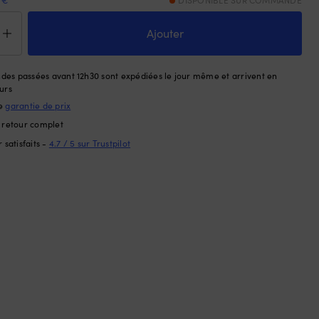
 €
DISPONIBLE SUR COMMANDE
tité
Ajouter
ussette
r
e-
es passées avant 12h30 sont expédiées le jour même et arrivent en
tage
urs
rique,
le
garantie de prix
e retour complet
0
 satisfaits -
4.7 / 5 sur Trustpilot
,
2-
ine,