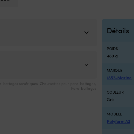
Détails
POIDS
480 g
MARQUE
1852-Marine
e-battages sphériques
,
Chaussettes pour pare-battages
,
Pare-battages
COULEUR
Gris
MODÈLE
Polyform A3