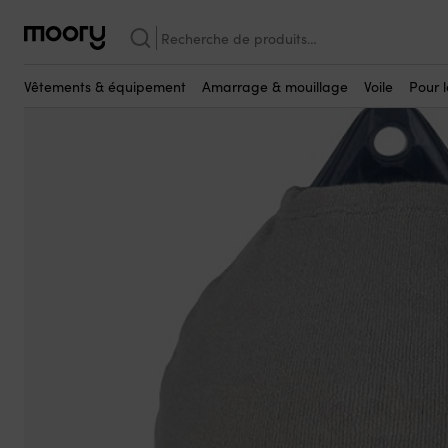
Complétez avec
Amarrage & mouillage
-
Pare-battages
-
Chaussettes pour par
Recherche
pour :
Vêtements & équipement
Amarrage & mouillage
Voile
Pour 