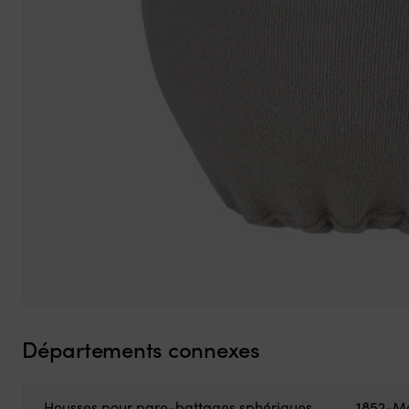
Départements connexes
Housses pour pare-battages sphériques
1852-M