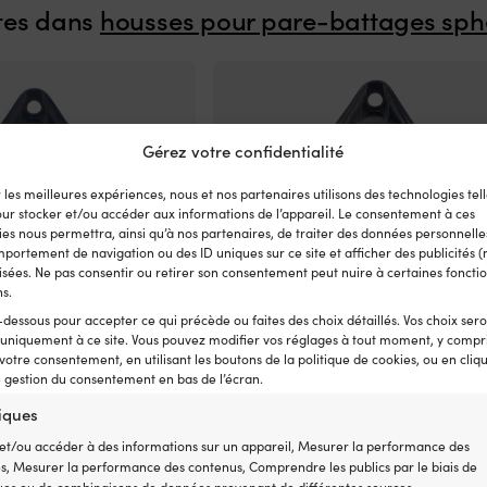
ntes dans
housses pour pare-battages sph
Gérez votre confidentialité
r les meilleures expériences, nous et nos partenaires utilisons des technologies tell
our stocker et/ou accéder aux informations de l’appareil. Le consentement à ces
es nous permettra, ainsi qu’à nos partenaires, de traiter des données personnelles
portement de navigation ou des ID uniques sur ce site et afficher des publicités (
sées. Ne pas consentir ou retirer son consentement peut nuire à certaines fonctio
ns.
-dessous pour accepter ce qui précède ou faites des choix détaillés. Vos choix ser
 uniquement à ce site. Vous pouvez modifier vos réglages à tout moment, y compri
 votre consentement, en utilisant les boutons de la politique de cookies, ou en cliq
e gestion du consentement en bas de l’écran.
ur pare-battage
Chaussette pour pare-battage
tiques
/ NB40 (37 x Ø40 cm),
sphérique, A2 / NB50 (49 x Ø46 cm),
leu marine
1852-Marine, bleu marine
et/ou accéder à des informations sur un appareil, Mesurer la performance des
25,66
€
és, Mesurer la performance des contenus, Comprendre les publics par le biais de
8 EN STOCK
TVA incl.