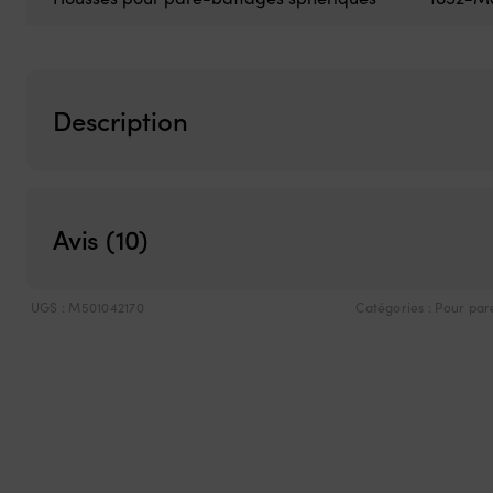
Description
Avis (10)
UGS :
M501042170
Catégories :
Pour par