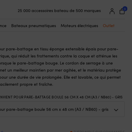
☓
battage sphérique, A3 / NB60 (56 cm x 48 cm), 1852-Marine, gris
0
25 000 accessoires bateau de 500 marques
tte pour pare-battage sphérique, A3 /
Garantie de prix super simple
 cm x 48 cm), 1852-Marine, gris
Clients super satisfaits – 4,7/5 sur Trustpilot
ance
Bateaux pneumatiques
Moteurs électriques
Outlet
ur pare-battage en tissu éponge extensible épais pour pare-
que, qui réduit les frottements contre la coque et atténue les
orsque le pare-battage bouge. Le cordon de serrage à une
met un meilleur maintien par mer agitée, et le matériau protège
pour une durée de vie prolongée. Elle est lavable, ce qui permet
acilement propre et fraîche.
NVIENT POUR PARE-BATTAGE BOULE 56 CM X 48 CM (A3 / NB60) - GRIS