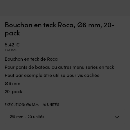
Interrupteur
A
Interrupteur Minn Kota Endura, 5 avant / 3 arrière
A
qui
a
Ø
remplace
œi
EN REAPPROVISIONNEMENT
Bouchon en teck Roca, Ø6 mm, 20-
36,70
€
une
ép
pièce
–
pack
défectueuse
co
dans
à
5,42
€
la
to
TVA incl.
commande
ty
et
d
Bouchon en teck de Roca
remet
L
Pour ponts de bateau ou autres menuiseries en teck
le
lo
moteur
d
Peut par exemple être utilisé pour vis cachée
électrique
4
Ø6 mm
en
mè
état
es
20-pack
de
pa
marche.
po
EXÉCUTION
:
Ø6 MM - 20 UNITÉS
Il
u
dispose
qu
de
o
5
u
positions
b