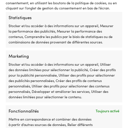
Compatible
â
consentement, en utilisant les boutons de la politique de cookies, ou en
avec
8-
cliquant sur l’onglet de gestion du consentement en bas de l’écran.
plusieurs
tr
séries
of
Statistiques
Minn
u
Stocker et/ou accéder à des informations sur un appareil, Mesurer
Kota
b
la performance des publicités, Mesurer la performance des
sur
él
contenus, Comprendre les publics par le biais de statistiques ou de
de
po
combinaisons de données provenant de différentes sources.
nombreux
ré
millésimes
le
Pièce
à
Tissu
Kit
Marketing
Tissu de fibre de verre
Kit époxy avec durcisseur
de
c
de
avec
biaxial NMG, 600 g/m², 1.27
lent West System 105/206 B-
Stocker et/ou accéder à des informations sur un appareil, Utiliser
rechange
su
fibre
résine
mètre x 10 mètre
pack, 105-B Résine Époxy +
des données limitées pour sélectionner la publicité, Créer des profils
pratique
le
de
époxy
206-B Durcisseur Lent, 6 kg
pour la publicité personnalisée, Utiliser des profils pour sélectionner
à
b
verre
de
EN STOCK
(5 kg base + 1 kg durcisseur)
des publicités personnalisées, Créer des profils de contenus
149,99
€
avoir
Qu
pour
haute
personnalisés, Utiliser des profils pour sélectionner des contenus
à
ar
réparations
qualité
EN STOCK
personnalisés, Développer et améliorer les services, Utiliser des
259,99
€
bord
ex
ou
et
données limitées pour sélectionner le contenu.
lorsque
–
renforcement
durcisseur
la
à
de
lent
commande
la
grands
pour
Fonctionnalités
Toujours activé
dysfonctionne
fo
bateaux
tous
Mettre en correspondance et combiner des données
Numéro
l’
et
types
à partir d’autres sources de données, Relier différents
Produits similaires
de
et
autres
de