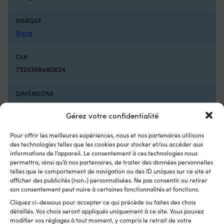
l’interrupteur
p
défectueux
u
MARQUE
et
fi
Roca
remet
ra
le
su
moteur
le
EAN
électrique
ta
7320396480624
prêt
Po
à
d
naviguer
ha
DIMENSIONS
5
qu
Ø6 mm
positions
e
Gérez votre confidentialité
avant
tr
et
fi
INCLUS
Pour offrir les meilleures expériences, nous et nos partenaires utilisons
3
–
20 pièces
des technologies telles que les cookies pour stocker et/ou accéder aux
positions
d
informations de l’appareil. Le consentement à ces technologies nous
arrière
po
permettra, ainsi qu’à nos partenaires, de traiter des données personnelles
offrent
la
telles que le comportement de navigation ou des ID uniques sur ce site et
un
m
afficher des publicités (non-) personnalisées. Ne pas consentir ou retirer
contrôle
G
son consentement peut nuire à certaines fonctionnalités et fonctions.
Autres ont également acheté
de
24
Cliquez ci-dessous pour accepter ce qui précède ou faites des choix
vitesse
tr
détaillés. Vos choix seront appliqués uniquement à ce site. Vous pouvez
clair
et
modifier vos réglages à tout moment, y compris le retrait de votre