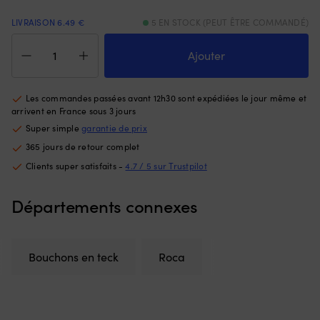
avant
et
LIVRAISON 6.49 €
5 EN STOCK (PEUT ÊTRE COMMANDÉ)
et
pe
de
é
quantité
3
co
de
Ajouter
positions
à
Bouchon
arrière
u
en
pour
mo
teck
Les commandes passées avant 12h30 sont expédiées le jour même et
un
na
Roca,
arrivent en France sous 3 jours
contrôle
po
Ø6
Super simple
garantie de prix
clair
le
mm,
de
pe
365 jours de retour complet
20-
la
b
pack
Clients super satisfaits -
4.7 / 5 sur Trustpilot
vitesse,
Le
et
di
Départements connexes
il
d
convient
14
à
m
de
es
Bouchons en teck
Roca
nombreux
r
modèles/années.
po
Vous
le
obtenez
b
un
en