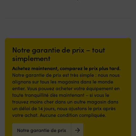
matelas,
50
électrique.
là
lent
99,99 €.
89,99 €.
ursprungliga
nuvarande
en
en
à
kg
Pour
où
qui
priset
priset
teck.
teck.
condition
Convient
ceux
c’est
se
var:
är:
de
pour
qui
nécessaire,
mélange
59,99 €.
38,61 €.
connaître
tour
utilisent
mais
avec
la
de
le
peut
la
forme
poitrine
moteur
également
base
25
60
électrique
être
105
Notre garantie de prix – tout
%
–
sur
utilisé
de
élastique
90
une
tel
West
simplement
–
cm
annexe,
quel
System
s’étire
CE-
un
Facile
(température
Achetez maintenant, comparez le prix plus tard.
à
approuvé
petit
à
de
Notre garantie de prix est très simple : nous nous
la
Boucle
bateau
imprégner
travail
alignons sur tous les magasins dans le monde
fois
robuste
ou
avec
minimale
entier. Vous pouvez acheter votre équipement en
en
en
comme
de
+16°C)
hauteur
toute tranquillité dès maintenant – si vous le
acier
moteur
l’époxy
Temps
et
inoxydable
auxiliaire
–
de
trouvez moins cher dans un autre magasin dans
en
Anneau
pour
consommation
durcissement
un délai de 14 jours, nous ajustons le prix après
longueur
en
la
réduite
pour
votre achat. Aucune condition compliquée.
pour
D
pêche,
600
plastique
un
pour
un
g/m²
massif
ajustement
attacher
interrupteur
1.27
à
Notre garantie de prix
optimal
la
fonctionnel
x
21°C