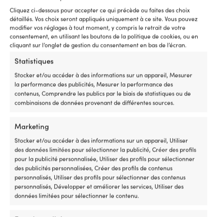
Compatible
avec
Cliquez ci-dessous pour accepter ce qui précède ou faites des choix
ANODE POUR
détaillés. Vos choix seront appliqués uniquement à ce site. Vous pouvez
plusieurs
Arbre Ø35 mm
modifier vos réglages à tout moment, y compris le retrait de votre
séries
consentement, en utilisant les boutons de la politique de cookies, ou en
Minn
cliquant sur l’onglet de gestion du consentement en bas de l’écran.
DIMENSIONS INTÉRIEURES
Kota
sur
Ø35 mm
Statistiques
de
nombreux
Stocker et/ou accéder à des informations sur un appareil, Mesurer
millésimes
la performance des publicités, Mesurer la performance des
Pièce
contenus, Comprendre les publics par le biais de statistiques ou de
de
combinaisons de données provenant de différentes sources.
Autres ont également acheté
rechange
pratique
Marketing
à
avoir
Stocker et/ou accéder à des informations sur un appareil, Utiliser
à
des données limitées pour sélectionner la publicité, Créer des profils
bord
pour la publicité personnalisée, Utiliser des profils pour sélectionner
lorsque
des publicités personnalisées, Créer des profils de contenus
la
personnalisés, Utiliser des profils pour sélectionner des contenus
commande
personnalisés, Développer et améliorer les services, Utiliser des
dysfonctionne
données limitées pour sélectionner le contenu.
Numéro
de