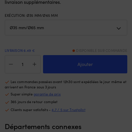
livraison supplémentaires.
avant
–
et
si
EXÉCUTION
:
Ø35 MM/Ø65 MM
de
m
3
gé
positions
!
arrière
S
pour
m
un
à
contrôle
l’
LIVRAISON 6.49 €
DISPONIBLE SUR COMMANDE
clair
d
quantité
de
ve
de
Ajouter
la
–
Anode
vitesse,
év
en
et
le
zinc
Les commandes passées avant 12h30 sont expédiées le jour même et
il
tr
Tecnoseal,
arrivent en France sous 3 jours
convient
d
pour
à
vi
Super simple
garantie de prix
arbre,
de
A
365 jours de retour complet
Ø35
nombreux
bi
mm/
Clients super satisfaits -
4.7 / 5 sur Trustpilot
modèles/années.
su
Ø65
Vous
p
mm
obtenez
ex
Départements connexes
un
la