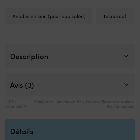
meilleur
fi
contrôle
d
lors
ve
Anodes en zinc (pour eau salée)
Tecnoseal
des
–
manœuvres
pa
près
po
du
le
ponton
b
ou
Description
en
trolling,
et
c’est
une
Avis (3)
pièce
de
rechange
UGS :
Catégories :
Anodes en zinc
,
Anodes
,
Pièces d’entretien
,
pratique
M501013532
Pour le moteur
à
avoir
à
bord.
Détails
|
Remplace