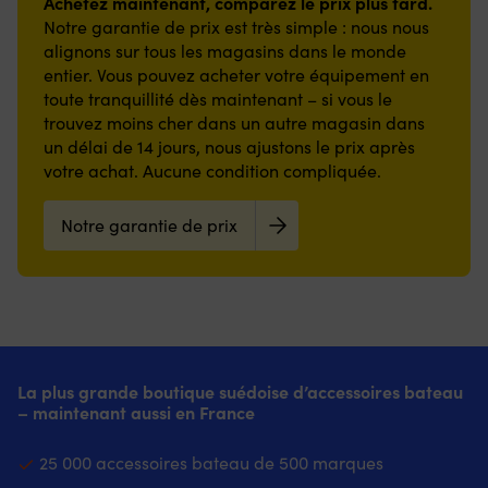
la
durée
Achetez maintenant, comparez le prix plus tard.
du
du
de
rechange
est
durée
de
Notre garantie de prix est très simple : nous nous
moteur,
moteur,
rechange
pour
essentiel
de
vie
alignons sur tous les magasins dans le monde
de
de
pour
éviter
lorsque
vie
des
entier. Vous pouvez acheter votre équipement en
l’embase,
l’embase,
éviter
les
vous
des
composants
de
toute tranquillité dès maintenant – si vous le
de
les
arrêts
devez
composants
sensibles
l’hélice
l’hélice
arrêts
imprévus
manœuvrer
trouvez moins cher dans un autre magasin dans
sensibles
et
ou
ou
imprévus
et
près
et
minimise
un délai de 14 jours, nous ajustons le prix après
de
de
et
des
d’un
minimise
le
votre achat. Aucune condition compliquée.
la
la
des
frais
ponton,
le
besoin
coque.
coque.
frais
de
des
besoin
de
Une
Une
de
livraison
Notre garantie de prix
roseaux
de
réparations
anode
anode
livraison
supplémentaires.
ou
réparations
coûteuses.
correctement
correctement
supplémentaires.
|
d’une
coûteuses.
Remplacez
installée
installée
|
Zinc
remorque.
Remplacez
l’anode
réduit
réduit
Zinc
–
Ce
l’anode
lorsqu’elle
le
le
–
protection
que
lorsqu’elle
est
risque
risque
protection
optimal
vous
est
à
de
de
optimale
pour
obtenez
à
moitié
dommages
dommages
pour
votre
La plus grande boutique suédoise d’accessoires bateau
en
moitié
consommée
par
dus
les
bateau
– maintenant aussi en France
pratique
consommée
et
la
à
plaisanciers
en
L’interrupteur
et
gardez-
rouille,
la
en
eau
dispose
gardez-
en
25 000 accessoires bateau de 500 marques
prolonge
rouille,
eau
salée
de
en
idéalement