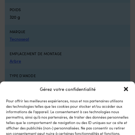
l’interrupteur
défectueux
POIDS
et
320 g
remet
le
MARQUE
moteur
électrique
Tecnoseal
prêt
à
EMPLACEMENT DE MONTAGE
naviguer
Arbre
5
positions
avant
TYPE D'ANODE
et
Universel
3
Gérez votre confidentialité
positions
arrière
EAN
Pour offrir les meilleures expériences, nous et nos partenaires utilisons
offrent
5707400282733
des technologies telles que les cookies pour stocker et/ou accéder aux
un
informations de l’appareil. Le consentement à ces technologies nous
contrôle
permettra, ainsi qu’à nos partenaires, de traiter des données personnelles
de
DIMENSIONS EXTÉRIEURES
telles que le comportement de navigation ou des ID uniques sur ce site et
vitesse
Ø65 mm
afficher des publicités (non-) personnalisées. Ne pas consentir ou retirer
clair
son consentement peut nuire à certaines fonctionnalités et fonctions.