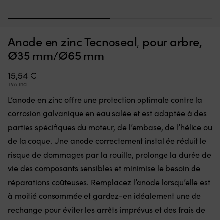
Interrupteur
Po
Interrupteur Minn Kota Endura, 5 avant / 3 arrière
P
1
2
qui
bo
v
remplace
pr
EN STOCK
Anode en zinc Tecnoseal, pour arbre,
36,70
€
une
d
pièce
b
Ø35 mm/Ø65 mm
défectueuse
qu
dans
Pe
15,54
€
la
co
TVA incl.
commande
ju
et
2
L’anode en zinc offre une protection optimale contre la
remet
bo
corrosion galvanique en eau salée et est adaptée à des
le
e
moteur
m
parties spécifiques du moteur, de l’embase, de l’hélice ou
électrique
t
de la coque. Une anode correctement installée réduit le
en
Ma
état
le
risque de dommages par la rouille, prolonge la durée de
de
bo
vie des composants sensibles et minimise le besoin de
marche.
e
Il
réparations coûteuses. Remplacez l’anode lorsqu’elle est
pl
dispose
p
à moitié consommée et gardez-en idéalement une de
de
q
rechange pour éviter les arrêts imprévus et des frais de
5
vo
positions
na