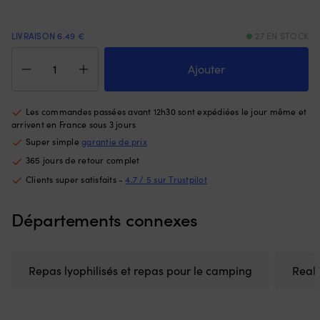
meilleur
fi
contrôle
d
lors
ve
LIVRAISON 6.49 €
27 EN STOCK
des
–
quantité
manœuvres
pa
de
Ajouter
près
po
Repas
du
le
lyophilisé
ponton
b
/
ou
Les commandes passées avant 12h30 sont expédiées le jour même et
repas
arrivent en France sous 3 jours
en
pour
trolling,
Super simple
garantie de prix
le
et
365 jours de retour complet
camping
c’est
Real
Clients super satisfaits -
4.7 / 5 sur Trustpilot
une
Turmat
pièce
Beef
de
Départements connexes
&
rechange
Potato
pratique
Stew
à
/
avoir
Repas lyophilisés et repas pour le camping
Real
Lapskaus,
à
sans
bord.
gluten,
|
portion
Remplace