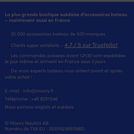
environnement
D
heures
stockage
2007).
partir
ambiante,
humide.
–
après
À
Pour
de
le
Faible
voir
l’ajout
conserver
une
La plus grande boutique suédoise d’accessoires bateau
la
sachet
hauteur
les
d’eau
à
identification
– maintenant aussi en France
date
ouvert
et
images
Repas
température
simple
de
doit
nettoyage
du
complet,
ambiante,
:
production
être
25 000 accessoires bateau de 500 marques
facile
produit
il
le
le
Parfait
traité
rendent
pour
ne
sachet
numéro
pour
comme
4.7 / 5 sur Trustpilot
Clients super satisfaits –
son
la
manque
ouvert
de
faire
un
utilisation
description
que
doit
pièce
des
produit
Les commandes passées avant 12h30 sont expédiées
pratique
de
l’eau
être
d’origine
réserves
frais
le jour même et arrivent en France sous 3 jours
dans
la
–
traité
est
À
Le
les
forme
ajoutez
comme
2064028
De vrais experts bateau vous aident avant et après
conserver
repas
espaces
Fabriqué
3,2
un
et
votre achat !
à
doit
exigus,
en
dl
produit
il
température
être
aussi
coton
&
frais
a
ambiante,
consommé
E-mail :
info@moory.fr
bien
–
réchauffez
Le
auparavant
le
dans
Téléphone :
+46 8251
546
à
parfait
Préparation
repas
été
sachet
les
bord
sur
rapide
doit
référencé
ouvert
2
Nous parlons anglais et suédois
qu’à
le
–
être
sous
doit
heures
la
bateau
remuez,
consommé
le
être
après
maison.
car
fermez
dans
numéro
© Moory Nautics AB.
traité
l’ajout
|
il
le
les
2064023.
Numéro de TVA EU : SE559238939801.
comme
d’eau
Tapis
ne
sachet,
2