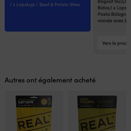
Ragoût taco,1 
5
1 x Lapskojs / Beef & Potato Stew
positions
Bidos,1 x Lapsko
avant
Pasta Bolognese
et
viande avec b
de
3
positions
arrière,
Vers le produi
ce
qui
permet
de
trouver
facilement
Autres ont également acheté
le
bon
cran
de
vitesse
sans
avoir
à
ajuster
finement.