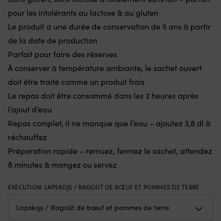
avant
–
pour les intolérants au lactose & au gluten
et
si
Le produit a une durée de conservation de 5 ans à partir
de
m
3
gé
de la date de production
positions
!
Parfait pour faire des réserves
arrière
S
pour
m
À conserver à température ambiante, le sachet ouvert
un
à
doit être traité comme un produit frais
contrôle
l’
clair
d
Le repas doit être consommé dans les 2 heures après
de
ve
l’ajout d’eau
la
–
vitesse,
év
Repas complet, il ne manque que l’eau – ajoutez 3,8 dl &
et
le
réchauffez
il
tr
convient
d
Préparation rapide – remuez, fermez le sachet, attendez
à
vi
8 minutes & mangez ou servez
de
A
nombreux
bi
modèles/années.
su
EXÉCUTION
:
LAPSKOJS / RAGOÛT DE BŒUF ET POMMES DE TERRE
Vous
p
obtenez
ex
un
la