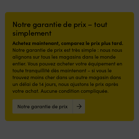
Sans
a
agréable
la
À
et
Powermax
lactose
une
à
forme
conserver
au
(1998
&
durée
bord.
25
à
gluten
-),
totalement
de
Notre garantie de prix – tout
Surface
%
température
Le
Riptide/SC
sans
conservation
en
élastique
ambiante,
produit
(1994
lait
simplement
de
nylon
–
le
a
-),
–
5
résistante
s’étire
sachet
une
Spider
parfait
Achetez maintenant, comparez le prix plus tard.
ans
et
à
ouvert
durée
(1998
pour
à
Notre garantie de prix est très simple : nous nous
envers
la
doit
de
-
les
partir
alignons sur tous les magasins dans le monde
en
fois
être
conservation
2001),
intolérants
de
entier. Vous pouvez acheter votre équipement en
caoutchouc
en
traité
de
Traxxis/SC
au
la
offrant
toute tranquillité dès maintenant – si vous le
hauteur
comme
7
(2009
lactose
date
une
et
un
ans
-
trouvez moins cher dans un autre magasin dans
Le
de
adhérence
en
produit
à
2013),
produit
un délai de 14 jours, nous ajustons le prix après
production
stable
longueur
frais
partir
Turbo
a
Parfait
votre achat. Aucune condition compliquée.
et
pour
Le
de
(1998
une
pour
réduisant
un
repas
la
-
durée
faire
le
ajustement
doit
date
2008)
Notre garantie de prix
de
des
risque
optimal
être
de
ainsi
conservation
réserves
de
sur
consommé
production
que
de
À
glissade,
le
dans
Parfait
Vector/SC
5
conserver
même
matelas
les
pour
(2004
ans
à
en
Modèle
2
le
-
à
température