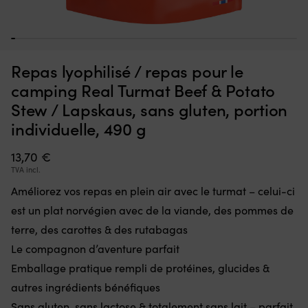
Interrupteur
Po
Interrupteur Minn Kota Endura, 5 avant / 3 arrière
P
qui
bo
v
1
2
3
4
5
6
7
8
9
10
11
12
13
14
15
16
17
18
19
20
21
22
23
24
25
26
27
28
29
30
31
remplace
pr
EN STOCK
36,70
€
une
d
Repas lyophilisé / repas pour le
pièce
b
défectueuse
qu
camping Real Turmat Beef & Potato
dans
Pe
Stew / Lapskaus, sans gluten, portion
la
co
commande
ju
individuelle, 490 g
et
2
remet
bo
13,70
€
le
e
TVA incl.
moteur
m
électrique
t
Améliorez vos repas en plein air avec le turmat – celui-ci
en
Ma
est un plat norvégien avec de la viande, des pommes de
état
le
de
bo
terre, des carottes & des rutabagas
marche.
e
Le compagnon d’aventure parfait
Il
pl
dispose
Emballage pratique rempli de protéines, glucides &
p
de
q
autres ingrédients bénéfiques
5
vo
Sans gluten, sans lactose & totalement sans lait – parfait
positions
na