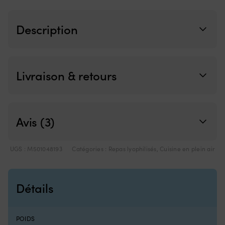
individuelle,
l’interrupteur
490
défectueux
g
Description
et
remet
le
moteur
électrique
Livraison & retours
prêt
à
naviguer
5
positions
Avis (3)
avant
et
3
UGS :
M501048193
Catégories :
Repas lyophilisés
,
Cuisine en plein air
positions
arrière
offrent
un
Détails
contrôle
de
vitesse
clair
POIDS