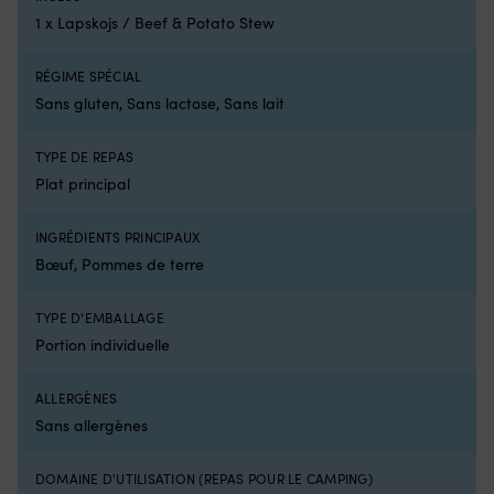
pièce
1 x Lapskojs / Beef & Potato Stew
d’origine
2064028
pour
RÉGIME SPÉCIAL
une
Sans gluten, Sans lactose, Sans lait
correspondance
plus
TYPE DE REPAS
simple
L’ancien
Plat principal
numéro
d’article
INGRÉDIENTS PRINCIPAUX
2064023
facilite
Bœuf, Pommes de terre
la
mise
TYPE D'EMBALLAGE
à
Portion individuelle
niveau
Avec
Interrupteur
ALLERGÈNES
Minn
Sans allergènes
Kota
Endura,
5
DOMAINE D'UTILISATION (REPAS POUR LE CAMPING)