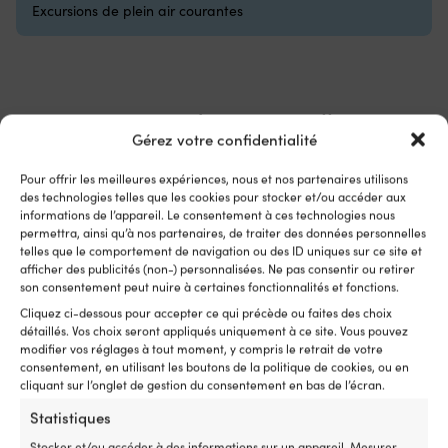
avant
Excursions de plein air courantes
/
3
arrière,
vous
remplacez
un
Comparer avec d'autres meilleures
interrupteur
Gérez votre confidentialité
ventes dans
repas lyophilisés et repas
usé
ou
pour le camping
Pour offrir les meilleures expériences, nous et nos partenaires utilisons
cassé
des technologies telles que les cookies pour stocker et/ou accéder aux
dans
informations de l’appareil. Le consentement à ces technologies nous
la
permettra, ainsi qu’à nos partenaires, de traiter des données personnelles
commande
telles que le comportement de navigation ou des ID uniques sur ce site et
et
afficher des publicités (non-) personnalisées. Ne pas consentir ou retirer
retrouvez
son consentement peut nuire à certaines fonctionnalités et fonctions.
une
Cliquez ci-dessous pour accepter ce qui précède ou faites des choix
direction
détaillés. Vos choix seront appliqués uniquement à ce site. Vous pouvez
sûre
modifier vos réglages à tout moment, y compris le retrait de votre
et
consentement, en utilisant les boutons de la politique de cookies, ou en
précise
cliquant sur l’onglet de gestion du consentement en bas de l’écran.
de
Statistiques
votre
moteur
Stocker et/ou accéder à des informations sur un appareil, Mesurer