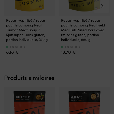
Cela
vous
donne
Améliorez
Rehaussez
un
Repas lyophilisé / repas
Repas lyophilisé / repas
vos
vos
meilleur
pour le camping Real
pour le camping Real Field
repas
repas
contrôle,
Turmat Meat Soup /
Meal Full Pulled Pork avec
en
en
par
Kjøttsuppe, sans gluten,
riz, sans gluten, portion
plein
plein
exemple
portion individuelle, 370 g
individuelle, 550 g
air
air
lors
avec
avec
du
EN STOCK
EN STOCK
8,18
€
13,70
€
turmat
Field
mouillage,
–
Meal
du
soupe
–
positionnement
avec
inspiré
et
viande
de
du
&
Produits similaires
la
trolling
légumes-
cuisine
lent.
racines
américaine
Compatible
Le
Le
avec
compagnon
compagnon
plusieurs
d’aventure
d’aventure
modèles
parfait
idéal
Minn
Emballage
lorsque
Kota