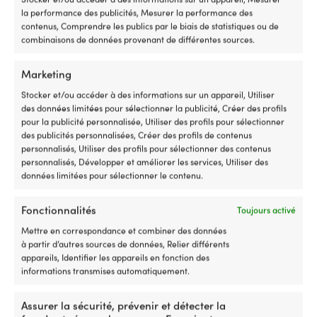
électrique.
la performance des publicités, Mesurer la performance des
Pour
contenus, Comprendre les publics par le biais de statistiques ou de
ceux
combinaisons de données provenant de différentes sources.
qui
Repas lyophilisé / repas pour le
Grand pack repas 
utilisent
camping Real Turmat Beef & Potato
pour le camping 
le
Marketing
Stew / Lapskaus, sans gluten, portion
Köttälskarpaket,
moteur
Stocker et/ou accéder à des informations sur un appareil, Utiliser
individuelle, 490 g
24 EN STOCK
électrique
des données limitées pour sélectionner la publicité, Créer des profils
Px cons.
109,
27 EN STOCK
sur
pour la publicité personnalisée, Utiliser des profils pour sélectionner
13,70
€
TVA incl.
une
des publicités personnalisées, Créer des profils de contenus
TVA incl.
annexe,
personnalisés, Utiliser des profils pour sélectionner des contenus
un
personnalisés, Développer et améliorer les services, Utiliser des
petit
TYPE DE REPAS
TYPE DE REPAS
données limitées pour sélectionner le contenu.
bateau
Plat principal
Plat principal
ou
comme
Fonctionnalités
Toujours activé
moteur
Mettre en correspondance et combiner des données
auxiliaire
INGRÉDIENTS PRIN
à partir d’autres sources de données, Relier différents
INGRÉDIENTS PRINCIPAUX
pour
Bœuf, Pâtes, P
appareils, Identifier les appareils en fonction des
la
Bœuf, Pommes de terre
Porc, Riz, Viand
informations transmises automatiquement.
pêche,
un
interrupteur
Assurer la sécurité, prévenir et détecter la
fonctionnel