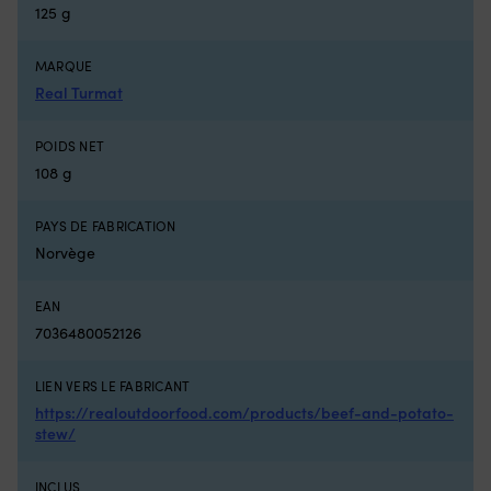
Compatible
125 g
avec
plusieurs
séries
MARQUE
Minn
Real Turmat
Kota
sur
POIDS NET
de
nombreux
108 g
millésimes
Pièce
PAYS DE FABRICATION
de
Norvège
rechange
pratique
à
EAN
avoir
7036480052126
à
bord
lorsque
LIEN VERS LE FABRICANT
la
https://realoutdoorfood.com/products/beef-and-potato-
commande
stew/
dysfonctionne
Numéro
de
INCLUS