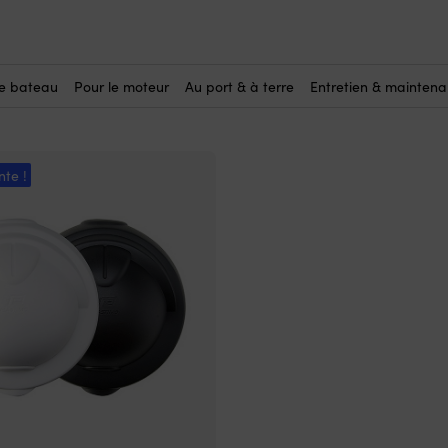
le bateau
Pour le moteur
Au port & à terre
Entretien & mainten
nte !