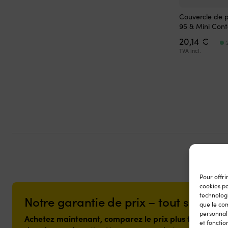
Couvercle de p
95 & Mini Conte
20,14
€
TVA incl.
Pour offri
cookies p
technologi
Notre garantie de prix – tout simple
que le com
personnali
Achetez maintenant, comparez le prix plus tard.
Notre
et fonctio