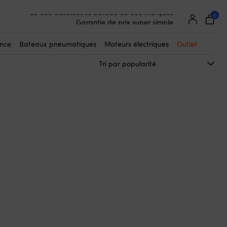
0
25 000 accessoires bateau de 500 marques
Garantie de prix super simple
Clients super satisfaits – 4,7/5 sur Trustpilot
ance
Bateaux pneumatiques
Moteurs électriques
Outlet