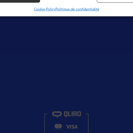
Cookie Policy
Politique de confidentialité
r la sécurité, prévenir et détecter la fraude et réparer les
s, Fournir et présenter des publicités et du contenu,
Toujour
strer et communiquer les choix en matière de
ntialité.