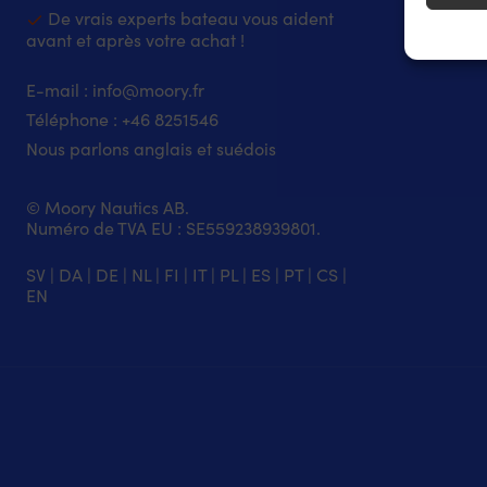
De vrais experts bateau vous aident
avant et après votre achat !
Assure
erreur
Enregi
E-mail :
info@moory.fr
confide
Téléphone :
+46 8251
546
Nous parlons anglais et suédois
© Moory Nautics AB.
Numéro de TVA EU : SE559238939801.
SV
|
DA
|
DE
|
NL
|
FI
|
IT
|
PL
|
ES
|
PT
|
CS
|
EN