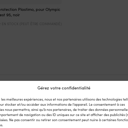
rotection Plastimo, pour Olympic
st 95, noir
2 EN STOCK (PEUT ÊTRE COMMANDÉ)
Gérez votre confidentialité
r les meilleures expériences, nous et nos partenaires utilisons des technologies tell
our stocker et/ou accéder aux informations de l’appareil. Le consentement à ces
es nous permettra, ainsi qu’à nos partenaires, de traiter des données personnelles
ment
portement de navigation ou des ID uniques sur ce site et afficher des publicités (
sées. Ne pas consentir ou retirer son consentement peut nuire à certaines fonctio
 garantie de prix est très simple : nous nous alignons sur tous
ns.