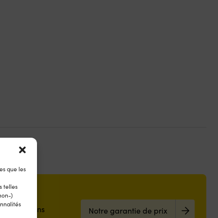
es que les
 telles
non-)
nnalités
 les magasins
Notre garantie de prix