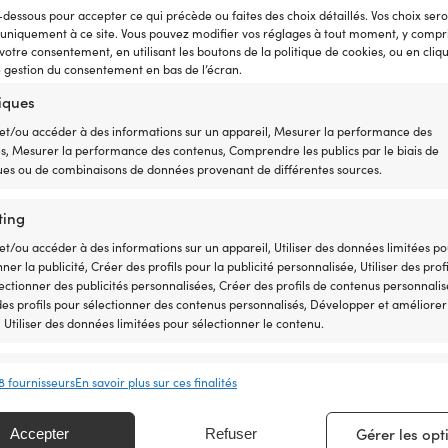
ment en toute tranquillité dès maintenant – si vous le trouve
-dessous pour accepter ce qui précède ou faites des choix détaillés. Vos choix ser
ajustons le prix après votre achat. Aucune condition compliqu
 uniquement à ce site. Vous pouvez modifier vos réglages à tout moment, y compri
 votre consentement, en utilisant les boutons de la politique de cookies, ou en cliq
e gestion du consentement en bas de l’écran.
tiques
et/ou accéder à des informations sur un appareil, Mesurer la performance des
és, Mesurer la performance des contenus, Comprendre les publics par le biais de
ques ou de combinaisons de données provenant de différentes sources.
Contact & Aide
ting
Suivez votre commande
et/ou accéder à des informations sur un appareil, Utiliser des données limitées p
nner la publicité, Créer des profils pour la publicité personnalisée, Utiliser des profi
À propos de Moory
ectionner des publicités personnalisées, Créer des profils de contenus personnalis
 des profils pour sélectionner des contenus personnalisés, Développer et améliorer
Par téléphone 8h-20h (+46 8251546 – Anglais)
, Utiliser des données limitées pour sélectionner le contenu.
Envoyez-nous un e-mail à info@moory.fr
onnalités
Toujour
8 fournisseurs
En savoir plus sur ces finalités
en correspondance et combiner des données à partir d’autres sources de
 Relier différents appareils, Identifier les appareils en fonction des
Gérer les opt
Accepter
Refuser
tions transmises automatiquement.