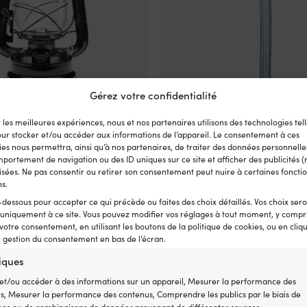
Gérez votre confidentialité
Ce
e / lampe à pétrole NOCK
Cordage au mètre NOCK Unlimit
r les meilleures expériences, nous et nos partenaires utilisons des technologies tell
produit
50 mm, noir, avec mèche
PE-UHMW 78, gaine polyester 32 
our stocker et/ou accéder aux informations de l’appareil. Le consentement à ces
a
blanc/gris
Le
Le
es nous permettra, ainsi qu’à nos partenaires, de traiter des données personnelles
,10
€
plusieurs
14,52
€
510 EN STOCK
portement de navigation ou des ID uniques sur ce site et afficher des publicités (
prix
prix
Plage
2,11
€
5,51
€
variations.
–
sées. Ne pas consentir ou retirer son consentement peut nuire à certaines fonctio
initial
actuel
de
Les
TVA incl.
ns.
était :
est :
prix :
options
32,10 €.
14,52 €.
2,11 €
peuvent
-dessous pour accepter ce qui précède ou faites des choix détaillés. Vos choix ser
à
être
 uniquement à ce site. Vous pouvez modifier vos réglages à tout moment, y compri
5,51 €
 votre consentement, en utilisant les boutons de la politique de cookies, ou en cliq
choisies
e gestion du consentement en bas de l’écran.
sur
la
tiques
page
du
et/ou accéder à des informations sur un appareil, Mesurer la performance des
produit
és, Mesurer la performance des contenus, Comprendre les publics par le biais de