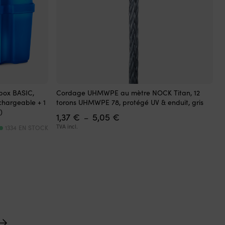
Ce
box BASIC,
Cordage UHMWPE au mètre NOCK Titan, 12
produit
echargeable + 1
torons UHMWPE 78, protégé UV & enduit, gris
a
)
Plage
1,37
€
5,05
€
plusieurs
–
de
variations.
TVA incl.
1334 EN STOCK
prix :
Les
l
1,37 €
options
à
peuvent
€.
5,05 €
être
choisies
sur
la
page
du
produit