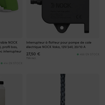
rsible NOCK
Interrupteur à flotteur pour pompe de cale
 profil bas,
électrique NOCK Vaka, 12V/24V, 20/10 A
c interrupteur
27,50
€
466 EN STOCK
TVA incl.
414 EN STOCK