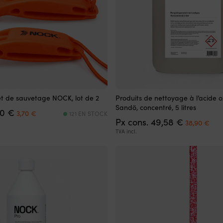
ilet de sauvetage NOCK, lot de 2
Produits de nettoyage à l’acide
Sandö, concentré, 5 litres
Le
Le
50
€
3,70
€
121 EN STOCK
prix
prix
Le
Le
Px cons.
49,58
€
38,90
€
initial
actuel
prix
prix
TVA incl.
était :
est :
initial
act
4,50 €.
3,70 €.
était :
est 
49,58 €.
38,