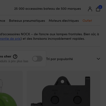
0
25 000 accessoires bateau de 500 marques
NOCK
s de bateau de
. NOCK combine une grande expertise de la
Garantie de prix super simple
de vue du propriétaire de bateau – avec une connaissance
Clients super satisfaits – 4,7/5 sur Trustpilot
 de la qualité et des achats. Cela vous permet d’obtenir des
ance
Bateaux pneumatiques
Moteurs électriques
Outlet
s qui sont exactement ce dont vous avez besoin – ni plus ni moins
’accessoires NOCK – de l’ancre aux lampes frontales. Bien sûr, à
rantie de prix
) et des livraisons incroyablement rapides.
ns cher
?
oduits à prix plus bas