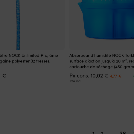
tre NOCK Unlimited Pro, âme
Absorbeur d’humidité NOCK Tork
ine polyester 32 tresses,
surface d’action jusqu’à 20 m², r
cartouche de séchage (450 gram
Plage
Le
Le
1
€
Px cons.
10,02
€
4,77
€
de
prix
prix
TVA incl.
prix :
initial
actue
2,11 €
était :
est :
à
10,02 €.
4,77 
5,51 €
1
2
…
38