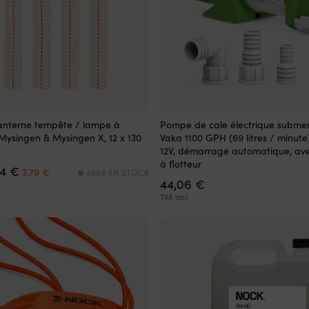
anterne tempête / lampe à
Pompe de cale électrique subme
ysingen & Mysingen X, 12 x 130
Vaka 1100 GPH (69 litres / minute),
12V, démarrage automatique, ave
à flotteur
Le
Le
34
€
3,79
€
4888 EN STOCK
prix
prix
44,06
€
initial
actuel
TVA incl.
était :
est :
6,34 €.
3,79 €.