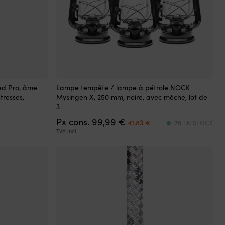
produit
ed Pro, âme
Lampe tempête / lampe à pétrole NOCK
tresses,
Mysingen X, 250 mm, noire, avec mèche, lot de
3
Le
Le
Px cons.
99,99
€
41,83
€
170 EN STOCK
prix
prix
TVA incl.
initial
actuel
était :
est :
99,99 €.
41,83 €.