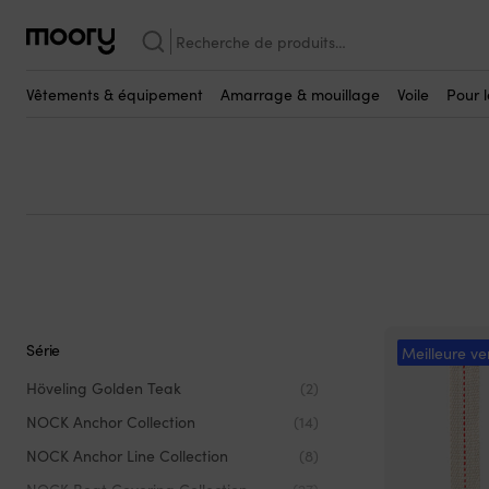
NOCK
Recherche
NOCK
pour :
(673)
Vêtements & équipement
Amarrage & mouillage
Voile
Pour 
Série
Meilleure ve
Höveling Golden Teak
(2)
NOCK Anchor Collection
(14)
NOCK Anchor Line Collection
(8)