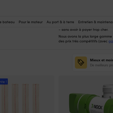
Ici, vous achetez des accessoire
vie nautique – surtout du point 
exceptionnelle de la fabrication,
le bateau
Pour le moteur
Au port & à terre
Entretien & mainten
accessoires de bateau intelligent
– sans avoir à payer trop cher.
Nous avons la plus large gamme d
des prix très compétitifs (avec
ga
Mieux et moi
De meilleurs pr
nte !