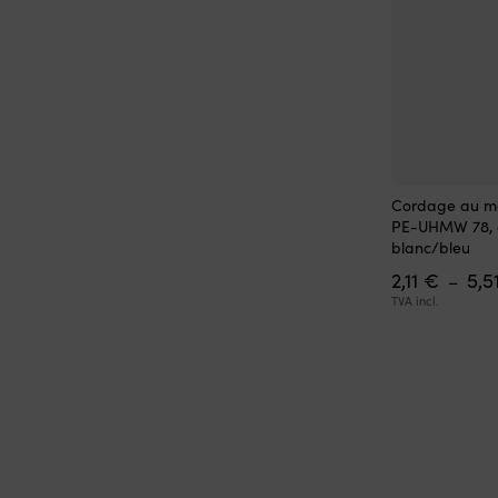
Ce
Cordage au mè
produit
PE-UHMW 78, ga
a
blanc/bleu
plusieurs
2,11
€
5,5
variations.
–
Les
TVA incl.
options
peuvent
être
choisies
sur
la
page
du
produit