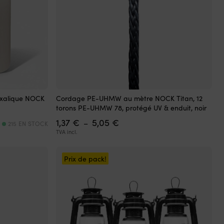
Ce
 oxalique NOCK
Cordage PE-UHMW au mètre NOCK Titan, 12
produit
torons PE-UHMW 78, protégé UV & enduit, noir
a
Plage
1,37
€
5,05
€
plusieurs
–
215 EN STOCK
de
variations.
TVA incl.
uel
prix :
Les
:
1,37 €
options
90 €.
à
Prix de pack!
peuvent
5,05 €
être
choisies
sur
la
page
du