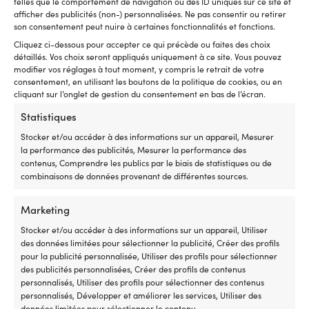
telles que le comportement de navigation ou des ID uniques sur ce site et
afficher des publicités (non-) personnalisées. Ne pas consentir ou retirer
son consentement peut nuire à certaines fonctionnalités et fonctions.
Cliquez ci-dessous pour accepter ce qui précède ou faites des choix
détaillés. Vos choix seront appliqués uniquement à ce site. Vous pouvez
modifier vos réglages à tout moment, y compris le retrait de votre
consentement, en utilisant les boutons de la politique de cookies, ou en
Longe de harnais Erreti,
Crochet de sécurité pour longe
cliquant sur l’onglet de gestion du consentement en bas de l’écran.
élastique, 2 mètres (étiré) + 2
de harnais Erreti, ISO 12401,
mètres (étiré), ISO 12401 / EN
noir
Statistiques
1095, avec 2 crochets de
DISPONIBLE SUR COMMANDE
Stocker et/ou accéder à des informations sur un appareil, Mesurer
sécurité & crochet d’écoute
26,58
€
la performance des publicités, Mesurer la performance des
DISPONIBLE SUR COMMANDE
TVA incl.
contenus, Comprendre les publics par le biais de statistiques ou de
89,99
€
combinaisons de données provenant de différentes sources.
TVA incl.
Marketing
Stocker et/ou accéder à des informations sur un appareil, Utiliser
des données limitées pour sélectionner la publicité, Créer des profils
pour la publicité personnalisée, Utiliser des profils pour sélectionner
des publicités personnalisées, Créer des profils de contenus
personnalisés, Utiliser des profils pour sélectionner des contenus
personnalisés, Développer et améliorer les services, Utiliser des
données limitées pour sélectionner le contenu.