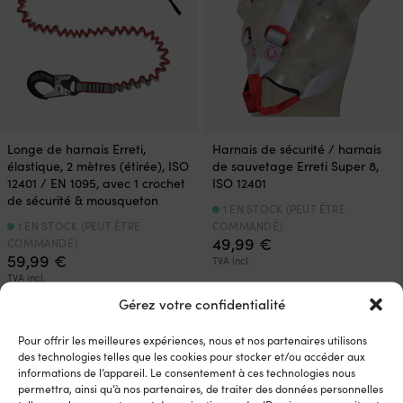
Longe de harnais Erreti,
Harnais de sécurité / harnais
élastique, 2 mètres (étirée), ISO
de sauvetage Erreti Super 8,
12401 / EN 1095, avec 1 crochet
ISO 12401
de sécurité & mousqueton
1 EN STOCK (PEUT ÊTRE
1 EN STOCK (PEUT ÊTRE
COMMANDÉ)
49,99
€
COMMANDÉ)
59,99
€
TVA incl.
TVA incl.
Gérez votre confidentialité
Pour offrir les meilleures expériences, nous et nos partenaires utilisons
des technologies telles que les cookies pour stocker et/ou accéder aux
informations de l’appareil. Le consentement à ces technologies nous
permettra, ainsi qu’à nos partenaires, de traiter des données personnelles