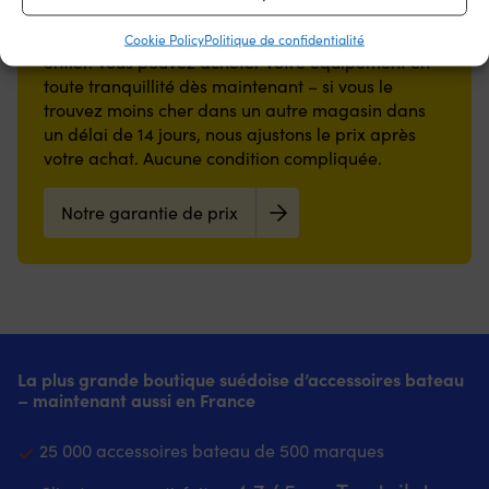
Notre garantie de prix est très simple : nous nous
alignons sur tous les magasins dans le monde
Cookie Policy
Politique de confidentialité
entier. Vous pouvez acheter votre équipement en
toute tranquillité dès maintenant – si vous le
trouvez moins cher dans un autre magasin dans
un délai de 14 jours, nous ajustons le prix après
votre achat. Aucune condition compliquée.
Notre garantie de prix
La plus grande boutique suédoise d’accessoires bateau
– maintenant aussi en France
25 000 accessoires bateau de 500 marques