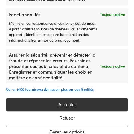
Fonctionnalités
Toujours activé
Mettre en correspondance et combiner des données
Lignes de vie pour pont Erreti,
à partir d’autres sources de données, Relier différents
29 mètres x 25 mm, convient
appareils, Identifier les appareils en fonction des
aux bateaux jusqu’à 29 mètres
informations transmises automatiquement.
(80 pieds), avec boucles
DISPONIBLE SUR COMMANDE
Assurer la sécurité, prévenir et détecter la
109,99
€
fraude et réparer les erreurs, Fournir et
TVA incl.
présenter des publicités et du contenu,
Toujours activé
Enregistrer et communiquer les choix en
matière de confidentialité.
Gérer 1408 fournisseurs
En savoir plus sur ces finalités
Accepter
Notre garantie de prix – tout
Refuser
simplement
Achetez maintenant, comparez le prix plus tard.
Gérer les options