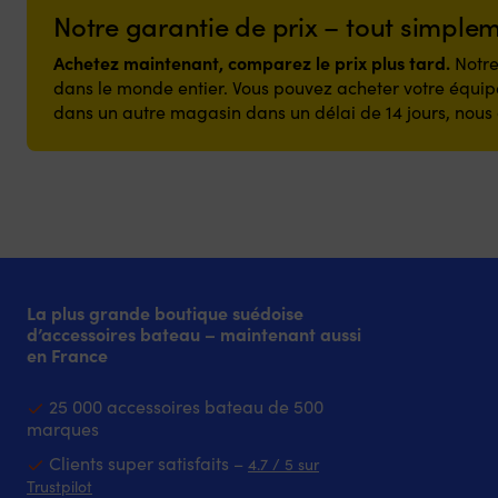
Notre garantie de prix – tout simple
Achetez maintenant, comparez le prix plus tard.
Notre
dans le monde entier. Vous pouvez acheter votre équipe
dans un autre magasin dans un délai de 14 jours, nous 
La plus grande boutique suédoise
d’accessoires bateau – maintenant aussi
en France
25 000 accessoires bateau de 500
marques
Clients super satisfaits –
4.7 / 5 sur
Trustpilot