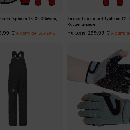
Ce
marin Typhoon TX-3+ Offshore,
Salopette de quart Typhoon TX-3
produit
Rouge, unisexe
a
Le
Le
Le
9,99
€
Px cons.
299,99
€
plusieurs
À partir de
559,99
€
À partir 
prix
prix
prix
variations.
initial
actuel
initial
Les
était :
est :
était :
options
709,99 €.
À
299,99 €
peuvent
partir
être
de
choisies
559,99 €.
sur
la
page
du
produit