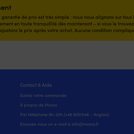
ment
 garantie de prix est très simple : nous nous alignons sur tous
ment en toute tranquillité dès maintenant – si vous le trouve
ajustons le prix après votre achat. Aucune condition compliqu
Contact & Aide
Suivez votre commande
À propos de Moory
Par téléphone 8h-20h (+46 8251546 – Anglais)
Envoyez-nous un e-mail à info@moory.fr