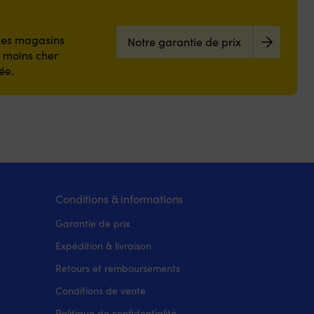
 les magasins
Notre garantie de prix
z moins cher
ée.
Conditions & informations
Garantie de prix
Expédition & livraison
Retours et remboursements
Conditions de vente
Politique de confidentialité