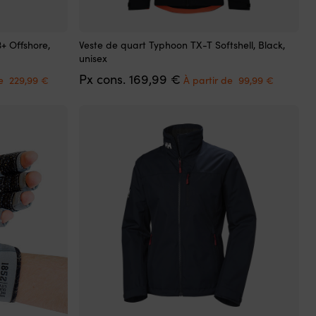
Ce
+ Offshore,
Veste de quart Typhoon TX-T Softshell, Black,
produit
unisex
a
Le
Le
Le
Px cons.
169,99
€
plusieurs
de
229,99
€
À partir de
99,99
€
prix
prix
prix
variations.
actuel
initial
actuel
Les
est :
était :
est :
options
.
À
169,99 €.
À
peuvent
partir
partir
être
de
de
choisies
229,99 €.
99,99 €.
sur
la
page
du
produit