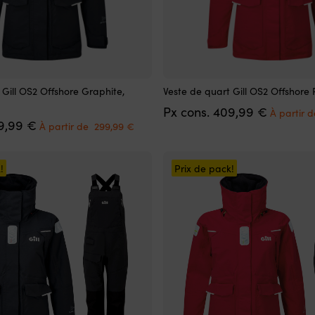
Ce
 Gill OS2 Offshore Graphite,
Veste de quart Gill OS2 Offshore
produit
Le
Px cons.
409,99
€
a
À partir 
Le
Le
prix
9,99
€
plusieurs
À partir de
299,99
€
prix
prix
initial
variations.
initial
actuel
était :
Les
était :
est :
409,99 €
options
!
Prix de pack!
409,99 €.
À
peuvent
partir
être
de
choisies
299,99 €.
sur
la
page
du
produit