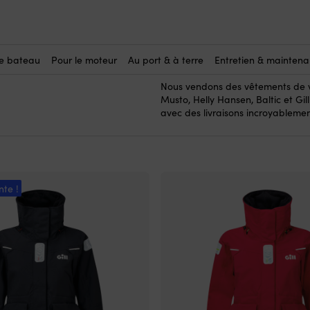
r femmes
vêtements d
Ici, vous achetez des
adaptés à une morphologie fémini
ailleurs, ils ont bien sûr la mêm
le bateau
Pour le moteur
Au port & à terre
Entretien & mainten
pour hommes.
Nous vendons des vêtements de v
Musto, Helly Hansen, Baltic et Gil
avec des livraisons incroyablemen
nte !