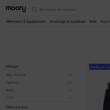
Femme
Recherche
Vêtements de voile pou
pour :
(376)
Vêtements & équipement
Amarrage & mouillage
Voile
Pour 
Marque
Meilleure ve
1852-Marine
(1)
Typhoon
(13)
Baltic
(3)
BASE
(1)
Gill
(54)
Filtrer par prix