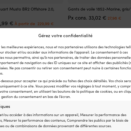
Ce
uart Musto BR2 Offshore 2.0,
Gants de voile 1852-Marine, gris/
produit
Le
Le
Px cons.
33,02
€
a
27,98
€
Le
Le
prix
prix
9,99
€
plusieurs
À partir de
229,99
€
prix
prix
initial
actu
variations.
initial
actuel
était :
est :
Les
Gérez votre confidentialité
était :
est :
33,02 €.
27,9
options
319,99 €.
À
peuvent
r les meilleures expériences, nous et nos partenaires utilisons des technologies tell
partir
être
our stocker et/ou accéder aux informations de l’appareil. Le consentement à ces
de
choisies
es nous permettra, ainsi qu’à nos partenaires, de traiter des données personnelles
229,99 €.
sur
portement de navigation ou des ID uniques sur ce site et afficher des publicités (
la
sées. Ne pas consentir ou retirer son consentement peut nuire à certaines fonctio
page
ns.
du
-dessous pour accepter ce qui précède ou faites des choix détaillés. Vos choix ser
produit
 uniquement à ce site. Vous pouvez modifier vos réglages à tout moment, y compri
 votre consentement, en utilisant les boutons de la politique de cookies, ou en cliq
e gestion du consentement en bas de l’écran.
tiques
et/ou accéder à des informations sur un appareil, Mesurer la performance des
és, Mesurer la performance des contenus, Comprendre les publics par le biais de
ques ou de combinaisons de données provenant de différentes sources.
Ce
 Helly Hansen Crew Midlayer 2,
Salopette de quart Typhoon TX-3