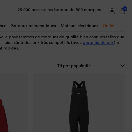
0
25 000 accessoires bateau de 500 marques
e voile pour femme
– c’est-à-dire des modèles spécialement
Garantie de prix super simple
ne et particulièrement coupés et ajustés pour les femmes. Par
Clients super satisfaits – 4,7/5 sur Trustpilot
e excellente fonctionnalité et les mêmes matériaux que les modèles
ance
Bateaux pneumatiques
Moteurs électriques
Outlet
oile pour femmes de marques de qualité bien connues telles que
l – bien sûr à des prix très compétitifs (avec
garantie de prix
) &
t rapides.