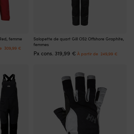
Ce
 Red, femme
Salopette de quart Gill OS2 Offshore Graphite,
produit
femmes
Le
a
de
309,99
€
prix
Le
Le
Px cons.
319,99
€
plusieurs
À partir de
249,99
€
actuel
prix
prix
variations.
est :
initial
actuel
Les
.
À
était :
est :
options
partir
319,99 €.
À
peuvent
de
partir
être
309,99 €.
de
choisies
249,99 
sur
la
page
du
produit