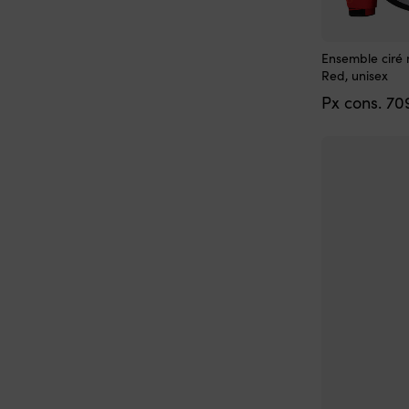
Ce
Ensemble ciré 
produit
Red, unisex
a
Px cons.
70
plusieurs
variations.
Les
options
peuvent
être
choisies
sur
la
page
du
produit