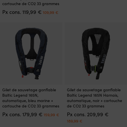
prix
p
plusieurs
options
cartouche de CO2 33 grammes
initial
a
variations.
peuvent
Le
Le
Px cons.
119,99
€
était :
es
Les
être
109,99
€
prix
prix
179,99 €.
1
options
choisies
initial
actuel
peuvent
sur
était :
est :
être
la
119,99 €.
109,99 €.
choisies
page
sur
du
la
produit
page
du
produit
Ce
Ce
Gilet de sauvetage gonflable
Gilet de sauvetage gonflable
produit
produit
Baltic Legend 165N,
Baltic Legend 165N Harnais,
a
a
automatique, bleu marine +
automatique, noir + cartouche
plusieurs
plusieurs
cartouche de CO2 33 grammes
de CO2 33 grammes
variations.
variations.
Le
Le
Px cons.
179,99
€
Px cons.
209,99
€
Les
Les
159,99
€
prix
prix
options
options
Le
Le
189,99
€
initial
actuel
peuvent
peuvent
prix
prix