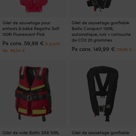
Ce
Ce
Gilet de sauvetage pour
Gilet de sauvetage gonflable
produit
produit
enfants & bébé Regatta Soft
Baltic Compact 100N,
a
a
100N Fluorescent Pink
automatique, noir + cartouche
plusieurs
plusieurs
de CO2 20 grammes
Le
Px cons.
59,99
€
variations.
variations.
À partir
prix
Le
L
Px cons.
149,99
€
Les
Les
Le
119,99
€
de
49,04
€
initial
prix
pr
options
options
prix
était :
initial
a
peuvent
peuvent
actuel
59,99 €.
était :
es
être
être
est :
149,99 €
1
choisies
choisies
À
sur
sur
partir
la
la
de
page
page
49,04 €.
du
du
produit
produit
Ce
Ce
Gilet de voile Baltic SAR 50N,
Gilet de sauvetage gonflable
produit
produit