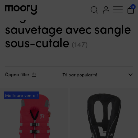
Avec sangle d'entrejambe
-
Page 2
0
Page 2 - Gilets de
sauvetage avec sangle
Recherche
pour :
sous-cutale
(147)
Öppna filter
Meilleure vente !