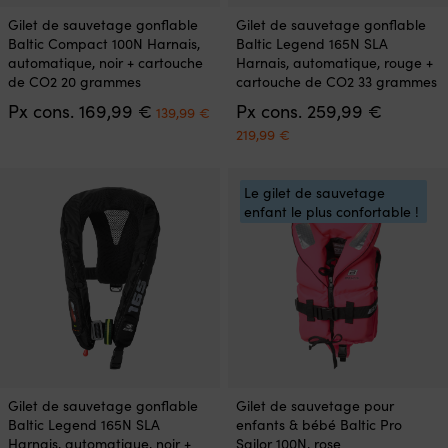
Ce
Ce
Gilet de sauvetage gonflable
Gilet de sauvetage gonflable
produit
produit
Baltic Compact 100N Harnais,
Baltic Legend 165N SLA
a
a
automatique, noir + cartouche
Harnais, automatique, rouge +
plusieurs
plusieurs
de CO2 20 grammes
cartouche de CO2 33 grammes
variations.
variations.
Le
Le
Px cons.
169,99
€
Px cons.
259,99
€
Les
Les
139,99
€
prix
prix
options
options
Le
Le
219,99
€
initial
actuel
peuvent
peuvent
prix
prix
était :
est :
être
être
initial
actuel
169,99 €.
139,99 €.
choisies
choisies
était :
est :
Le gilet de sauvetage
sur
sur
259,99 €.
219,99 €.
enfant le plus confortable !
la
la
page
page
du
du
produit
produit
Ce
Ce
Gilet de sauvetage gonflable
Gilet de sauvetage pour
produit
produit
Baltic Legend 165N SLA
enfants & bébé Baltic Pro
a
a
Harnais, automatique, noir +
Sailor 100N, rose