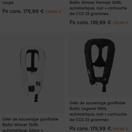
rouge
Baltic Winner Harnais 150N,
a
a
automatique, noir + cartouche
Le
Le
Px cons.
179,99
€
plusieurs
plusieurs
159,99
€
de CO2 33 grammes
prix
prix
variations.
variations.
initial
actuel
Le
L
Px cons.
139,99
€
Les
Les
129,99
€
était :
est :
prix
p
options
options
179,99 €.
159,99 €.
initial
a
peuvent
peuvent
était :
es
être
être
139,99 €.
1
choisies
choisies
sur
sur
la
la
page
page
du
du
produit
produit
Ce
Gilet de sauvetage gonflable
produit
Baltic Legend 165N,
a
automatique, noir + cartouche
Ce
plusieurs
Gilet de sauvetage gonflable
de CO2 33 grammes
produit
variations.
Baltic Winner 150N,
Le
L
a
Px cons.
179,99
€
Les
159,99
€
automatique, blanc +