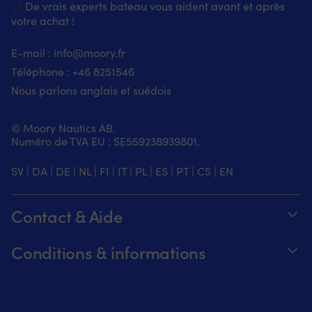
De vrais experts bateau vous aident avant et après
votre achat !
E-mail :
info@moory.fr
Téléphone :
+46 8251
546
Nous parlons anglais et suédois
© Moory Nautics AB.
Numéro de TVA EU : SE559238939801.
SV
|
DA
|
DE
|
NL
|
FI
|
IT
|
PL
|
ES
|
PT
|
CS
|
EN
Contact & Aide
Suivez votre commande
Conditions & informations
À propos de Moory
Garantie de prix
Par téléphone 8h-20h (+46 8251546 –
Expédition & livraison