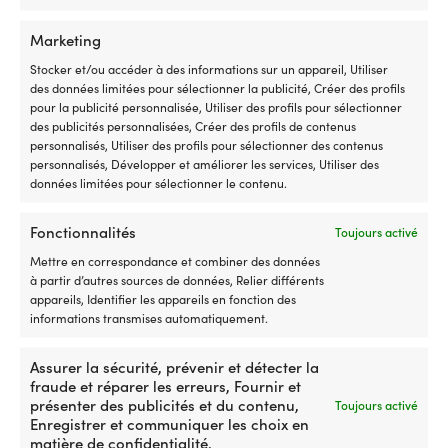
la
page
Marketing
du
produit
Stocker et/ou accéder à des informations sur un appareil, Utiliser
des données limitées pour sélectionner la publicité, Créer des profils
pour la publicité personnalisée, Utiliser des profils pour sélectionner
des publicités personnalisées, Créer des profils de contenus
personnalisés, Utiliser des profils pour sélectionner des contenus
Ce
Gilet de sauvetage pour
Gilet de pagaie Baltic Canoe
personnalisés, Développer et améliorer les services, Utiliser des
produit
enfants & bébé Baltic Bamse
50N, gris/noir
données limitées pour sélectionner le contenu.
a
100N, UV-jaune
Le
Le
Px cons.
49,99
€
plusieurs
46,21
€
Le
Le
prix
pri
Px cons.
69,99
€
variations.
Fonctionnalités
59,99
€
Toujours activé
prix
prix
initial
act
Les
Mettre en correspondance et combiner des données
initial
actuel
était :
est 
options
à partir d’autres sources de données, Relier différents
était :
est :
49,99 €.
46,
peuvent
appareils, Identifier les appareils en fonction des
69,99 €.
59,99 €.
être
informations transmises automatiquement.
choisies
sur
la
Assurer la sécurité, prévenir et détecter la
page
fraude et réparer les erreurs, Fournir et
du
présenter des publicités et du contenu,
Toujours activé
produit
Enregistrer et communiquer les choix en
matière de confidentialité.