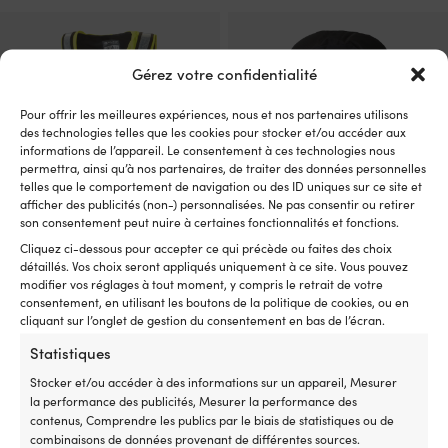
était :
est :
être
être
initial
actuel
179,99 €.
159,99 €.
choisies
choisies
était :
est :
sur
sur
209,99 €.
189,99 €.
la
la
Gérez votre confidentialité
page
page
du
du
Pour offrir les meilleures expériences, nous et nos partenaires utilisons
produit
produit
des technologies telles que les cookies pour stocker et/ou accéder aux
informations de l’appareil. Le consentement à ces technologies nous
permettra, ainsi qu’à nos partenaires, de traiter des données personnelles
telles que le comportement de navigation ou des ID uniques sur ce site et
afficher des publicités (non-) personnalisées. Ne pas consentir ou retirer
son consentement peut nuire à certaines fonctionnalités et fonctions.
Ce
Cliquez ci-dessous pour accepter ce qui précède ou faites des choix
Gilet de voile Baltic Offshore
Gilet de sauvetage gonflable
produit
détaillés. Vos choix seront appliqués uniquement à ce site. Vous pouvez
50N, noir/jaune UV
Baltic Winner 165N, manuel,
a
modifier vos réglages à tout moment, y compris le retrait de votre
noir + cartouche de CO2 33
Le
Le
Px cons.
119,99
€
plusieurs
109,99
€
consentement, en utilisant les boutons de la politique de cookies, ou en
grammes
prix
prix
variations.
cliquant sur l’onglet de gestion du consentement en bas de l’écran.
initial
actuel
Le
L
Px cons.
119,99
€
Les
109,99
€
était :
est :
prix
pr
Statistiques
options
119,99 €.
109,99 €.
initial
ac
peuvent
Stocker et/ou accéder à des informations sur un appareil, Mesurer
était :
es
être
la performance des publicités, Mesurer la performance des
119,99 €.
10
choisies
contenus, Comprendre les publics par le biais de statistiques ou de
sur
combinaisons de données provenant de différentes sources.