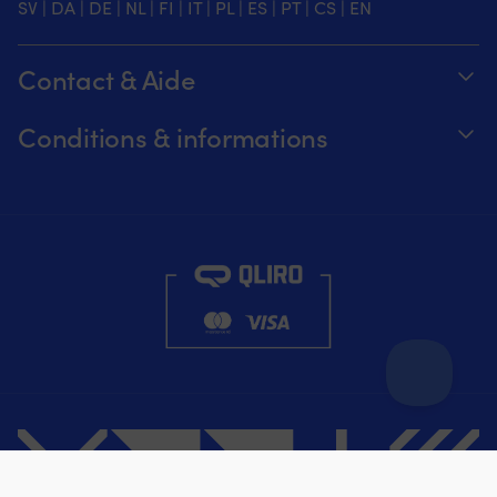
SV
|
DA
|
DE
|
NL
|
FI
|
IT
|
PL
|
ES
|
PT
|
CS
|
EN
Contact & Aide
Suivez votre commande
Conditions & informations
À propos de Moory
Garantie de prix
Par téléphone 8h-20h (+46 8251546 –
Expédition & livraison
Anglais)
Retours et remboursements
Envoyez-nous un e-mail à info@moory.fr
Conditions de vente
Politique de confidentialité
Filtre
Réinitialiser les filtres