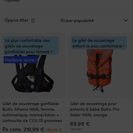
Öppna filter
La plus confortable des
Le gilet de sauvetage
gilets de sauvetage
enfant le plus confortable !
gonflables pour femme !
Meilleure vente !
Ce
Ce
Gilet de sauvetage gonflable
Gilet de sauvetage pour
produit
produit
Baltic Athena 165N, femme,
enfants & bébé Baltic Pro
a
a
automatique, marine/blanc +
Sailor 100N, orange
plusieurs
plusieurs
cartouche de CO2 33 grammes
69,99
€
variations.
variations.
Le
Le
Px cons.
219,99
€
Les
Les
189,99
€
TVA incl.