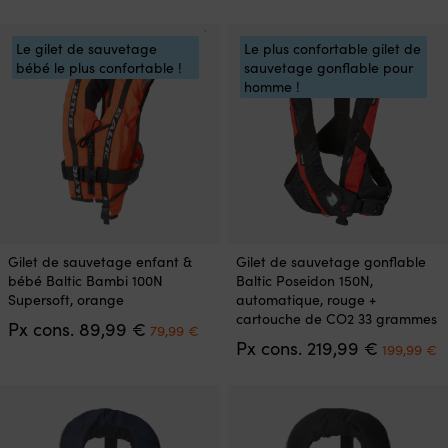
prix
prix
options
options
initial
actuel
peuvent
peuvent
était :
est :
être
être
Le gilet de sauvetage
Le plus confortable gilet de
219,99 €.
189,99 €.
choisies
choisies
bébé le plus confortable !
sauvetage gonflable pour
sur
sur
homme !
la
la
page
page
du
du
produit
produit
Ce
Ce
Gilet de sauvetage enfant &
Gilet de sauvetage gonflable
produit
produit
bébé Baltic Bambi 100N
Baltic Poseidon 150N,
a
a
Supersoft, orange
automatique, rouge +
plusieurs
plusieurs
cartouche de CO2 33 grammes
Le
Le
Px cons.
89,99
€
variations.
variations.
79,99
€
prix
prix
Le
L
Px cons.
219,99
€
Les
Les
199,99
€
initial
actuel
prix
p
options
options
était :
est :
initial
a
peuvent
peuvent
89,99 €.
79,99 €.
était :
es
être
être
219,99 €.
1
choisies
choisies
sur
sur