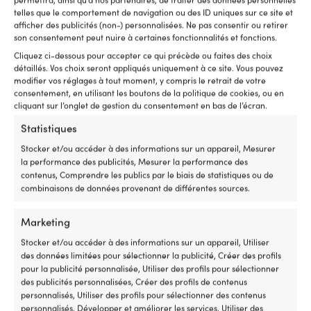
telles que le comportement de navigation ou des ID uniques sur ce site et
afficher des publicités (non-) personnalisées. Ne pas consentir ou retirer
Ce
Ce
son consentement peut nuire à certaines fonctionnalités et fonctions.
Gilet polyvalent Baltic Paddler
Gilet de sauvetage pour
produit
produit
50N, UV-jaune/noir
enfants & bébé Baltic Split
Cliquez ci-dessous pour accepter ce qui précède ou faites des choix
a
a
Front 100N, orange
détaillés. Vos choix seront appliqués uniquement à ce site. Vous pouvez
Le
Px cons.
49,99
€
plusieurs
plusieurs
À partir
modifier vos réglages à tout moment, y compris le retrait de votre
prix
Le
Le
Px cons.
49,99
€
variations.
variations.
Le
44,85
€
de
33,54
€
consentement, en utilisant les boutons de la politique de cookies, ou en
initial
prix
pri
Les
Les
prix
cliquant sur l’onglet de gestion du consentement en bas de l’écran.
était :
initial
ac
options
options
actuel
49,99 €.
était :
est
peuvent
peuvent
est :
Statistiques
49,99 €.
44
être
être
À
Stocker et/ou accéder à des informations sur un appareil, Mesurer
choisies
choisies
partir
la performance des publicités, Mesurer la performance des
sur
sur
de
contenus, Comprendre les publics par le biais de statistiques ou de
la
la
33,54 €.
combinaisons de données provenant de différentes sources.
page
page
du
du
produit
produit
Marketing
Stocker et/ou accéder à des informations sur un appareil, Utiliser
des données limitées pour sélectionner la publicité, Créer des profils
pour la publicité personnalisée, Utiliser des profils pour sélectionner
Ce
Gilet de sauvetage pour
des publicités personnalisées, Créer des profils de contenus
produit
enfants & bébé Baltic Split
personnalisés, Utiliser des profils pour sélectionner des contenus
a
Front 100N, rose
Ce
personnalisés, Développer et améliorer les services, Utiliser des
plusieurs