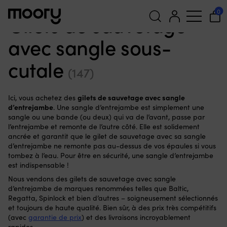
Avec sangle d'entrejambe
0
Gilets de sauvetage
avec sangle sous-
Recherche
pour :
cutale
(147)
gilets de sauvetage avec sangle
Ici, vous achetez des
d’entrejambe
. Une sangle d’entrejambe est simplement une
sangle ou une bande (ou deux) qui va de l’avant, passe par
l’entrejambe et remonte de l’autre côté. Elle est solidement
ancrée et garantit que le gilet de sauvetage avec sa sangle
d’entrejambe ne remonte pas au-dessus de vos épaules si vous
tombez à l’eau. Pour être en sécurité, une sangle d’entrejambe
est indispensable !
Nous vendons des gilets de sauvetage avec sangle
d’entrejambe de marques renommées telles que Baltic,
Regatta, Spinlock et bien d’autres – soigneusement sélectionnés
et toujours de haute qualité. Bien sûr, à des prix très compétitifs
(avec
garantie de prix
) et des livraisons incroyablement
rapides.