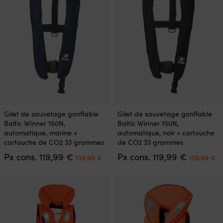
la
la
page
page
du
du
produit
produit
Ce
Ce
Gilet de sauvetage gonflable
Gilet de sauvetage gonflable
produit
produit
Baltic Winner 150N,
Baltic Winner 150N,
a
a
automatique, marine +
automatique, noir + cartouche
plusieurs
plusieurs
cartouche de CO2 33 grammes
de CO2 33 grammes
variations.
variations.
Le
Le
Le
L
Px cons.
119,99
€
Px cons.
119,99
€
Les
Les
109,99
€
109,99
€
prix
prix
prix
pr
options
options
initial
actuel
initial
ac
peuvent
peuvent
était :
est :
était :
es
être
être
119,99 €.
109,99 €.
119,99 €.
10
choisies
choisies
sur
sur
la
la
page
page