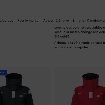
vestes de
Ici, vous achetez des Seglarställ
qui veulent une protection supplé
mer. Les vêtements de voile avec
le bateau
Pour le moteur
Au port & à terre
Entretien & mainten
exemple, coupe-vent et imperméa
comme des poignets ajustables et
lorsque la météo change rapidem
été oublié.
Achetez des vêtements de voile 
livraisons ultra rapides.
nte !