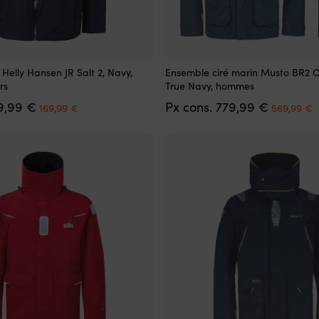
Ce
 Helly Hansen JR Salt 2, Navy,
Ensemble ciré marin Musto BR2 Of
produit
rs
True Navy, hommes
a
Le
Le
Le
L
9,99
€
Px cons.
779,99
€
plusieurs
169,99
€
569,99
€
prix
prix
prix
p
variations.
initial
actuel
initial
a
Les
était :
est :
était :
e
options
209,99 €.
169,99 €.
779,99 €.
5
peuvent
être
choisies
sur
la
page
du
produit