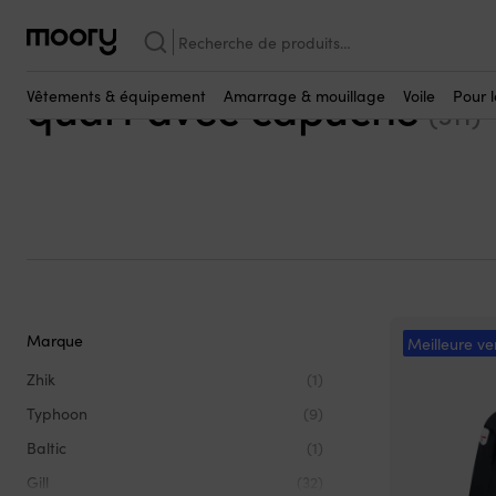
Avec capuche
Recherche
Ensemble ciré marin & 
pour :
quart avec capuche
Vêtements & équipement
Amarrage & mouillage
Voile
Pour 
(311)
Marque
Meilleure ve
Zhik
(1)
Typhoon
(9)
Baltic
(1)
Gill
(32)