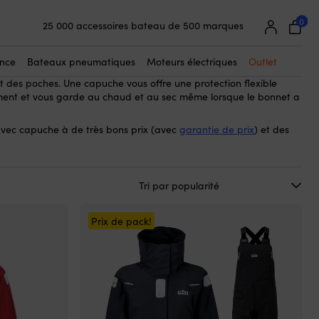
0
25 000 accessoires bateau de 500 marques
avec capuche
 & des vestes de quart
– parfait pour celles et ceux
Garantie de prix super simple
mentaire contre le vent et les intempéries lorsque vous êtes en
Clients super satisfaits – 4,7/5 sur Trustpilot
 capuche sont souvent fabriqués dans des matériaux, par
ance
Bateaux pneumatiques
Moteurs électriques
Outlet
bles, avec une coupe confortable et des détails astucieux
 des poches. Une capuche vous offre une protection flexible
ent et vous garde au chaud et au sec même lorsque le bonnet a
avec capuche à de très bons prix (avec
garantie de prix
) et des
Prix de pack!