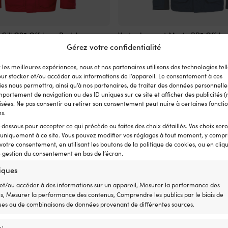
Ce
 Gill OS2 Offshore Red, hommes
Veste de quart Musto BR2 Offshor
produit
Navy, hommes
Gérez votre confidentialité
Le
Le
9,99
€
a
À partir de
319,99
€
prix
prix
Le
L
Px cons.
459,99
€
plusieurs
349,99
€
initial
actuel
prix
p
r les meilleures expériences, nous et nos partenaires utilisons des technologies tell
variations.
était :
est :
initial
a
our stocker et/ou accéder aux informations de l’appareil. Le consentement à ces
Les
es nous permettra, ainsi qu’à nos partenaires, de traiter des données personnelles
409,99 €.
À
était :
e
options
!
Prix de pack!
portement de navigation ou des ID uniques sur ce site et afficher des publicités (
partir
459,99 €
3
peuvent
sées. Ne pas consentir ou retirer son consentement peut nuire à certaines fonctio
de
être
ns.
319,99 €.
choisies
sur
-dessous pour accepter ce qui précède ou faites des choix détaillés. Vos choix ser
 uniquement à ce site. Vous pouvez modifier vos réglages à tout moment, y compri
la
 votre consentement, en utilisant les boutons de la politique de cookies, ou en cliq
page
e gestion du consentement en bas de l’écran.
du
produit
tiques
et/ou accéder à des informations sur un appareil, Mesurer la performance des
és, Mesurer la performance des contenus, Comprendre les publics par le biais de
ques ou de combinaisons de données provenant de différentes sources.