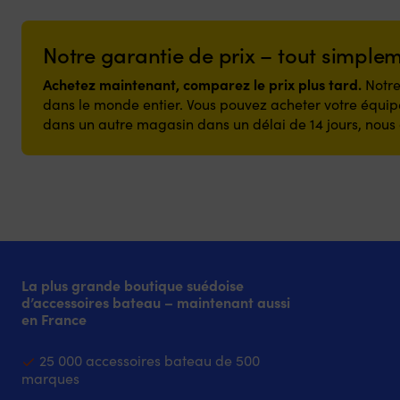
Notre garantie de prix – tout simple
Achetez maintenant, comparez le prix plus tard.
Notre
dans le monde entier. Vous pouvez acheter votre équipe
dans un autre magasin dans un délai de 14 jours, nous 
La plus grande boutique suédoise
d’accessoires bateau – maintenant aussi
en France
25 000 accessoires bateau de 500
marques