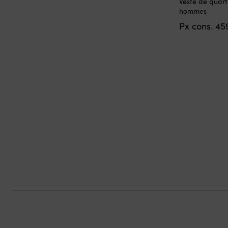
Veste de quart
produit
hommes
a
Px cons.
45
plusieurs
variations.
Les
options
peuvent
être
choisies
sur
la
page
du
produit