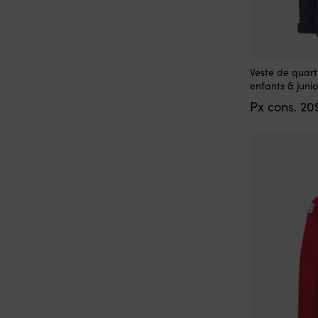
Ce
Veste de quart
produit
enfants & junio
a
Px cons.
20
plusieurs
variations.
Les
options
peuvent
être
choisies
sur
la
page
du
produit