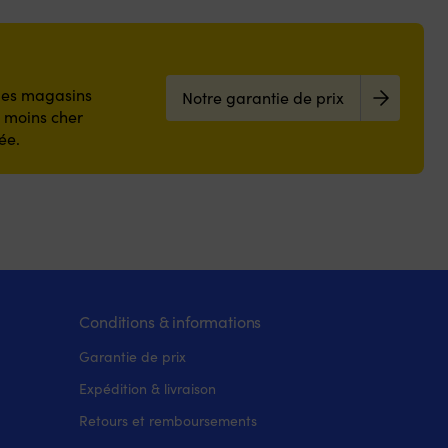
 les magasins
Notre garantie de prix
z moins cher
ée.
Conditions & informations
Garantie de prix
Expédition & livraison
Retours et remboursements