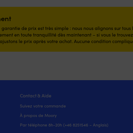
ment
 garantie de prix est très simple : nous nous alignons sur tous
ment en toute tranquillité dès maintenant – si vous le trouve
ajustons le prix après votre achat. Aucune condition compliqu
Contact & Aide
Suivez votre commande
À propos de Moory
Par téléphone 8h-20h (+46 8251546 – Anglais)