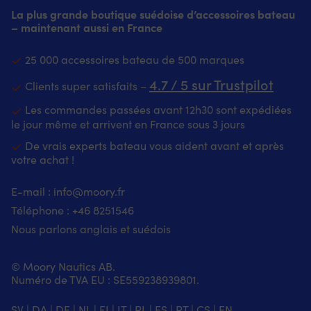
La plus grande boutique suédoise d’accessoires bateau
– maintenant aussi en France
25 000 accessoires bateau de 500 marques
4.7 / 5 sur Trustpilot
Clients super satisfaits –
Les commandes passées avant 12h30 sont expédiées
le jour même et arrivent en France sous 3 jours
De vrais experts bateau vous aident avant et après
votre achat !
E-mail :
info@moory.fr
Téléphone :
+46 8251
546
Nous parlons anglais et suédois
© Moory Nautics AB.
Numéro de TVA EU : SE559238939801.
SV
|
DA
|
DE
|
NL
|
FI
|
IT
|
PL
|
ES
|
PT
|
CS
|
EN