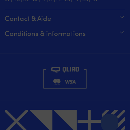
Contact & Aide
Suivez votre commande
Conditions & informations
À propos de Moory
Garantie de prix
Par téléphone 8h-20h (+46 8251546 –
Expédition & livraison
Anglais)
Retours et remboursements
Envoyez-nous un e-mail à info@moory.fr
Conditions de vente
Politique de confidentialité