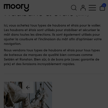
Voile
-
Mâts, bômes & gréements dormant
-
Haubans & étais
0
Haubans & étais
(228)
Recherche
Ici, vous achetez tous types de haubans et étais pour le voilier.
pour :
Les haubans et étais sont utilisés pour stabiliser et sécuriser le
mât dans toutes les directions. Ils sont également utilisés pour
ajuster la courbure et l’inclinaison du mât afin d’optimiser votre
navigation.
Nous vendons tous types de haubans et étais pour tous types
de bateaux de marques de qualité bien connues comme
Seldén et Ronstan. Bien sûr, à de bons prix (avec garantie de
prix) et des livraisons incroyablement rapides.