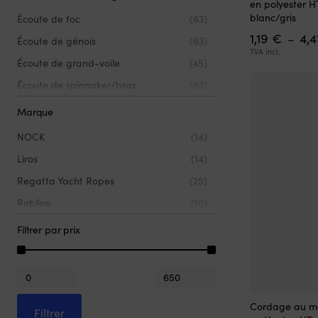
en polyester HT
Jaune
(1)
a
blanc/gris
Écoute de foc
(63)
plusieurs
Noir
(9)
1,19
€
4,
variations.
–
Écoute de génois
(63)
Les
TVA incl.
Orange
(4)
Écoute de grand-voile
(45)
options
Rouge
(19)
peuvent
Écoute de spinnaker/bras
(63)
être
Vert
(10)
choisies
Marque
sur
la
NOCK
(14)
page
Liros
(14)
du
produit
Regatta Yacht Ropes
(25)
Robline
(10)
Filtrer par prix
Prix
Prix
min
max
Ce
Cordage au mè
Filtrer
produit