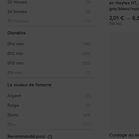
20 tresses
(1)
en Haytex HT, 
a
gris/blanc/noi
24 tresses
(3)
plusieurs
2,01
€
6,
variations.
–
32 fuseaux
(11)
Les
TVA incl.
options
32-tressé
(39)
Diamètre
peuvent
24-tressé
(6)
être
Ø14 mm
(16)
choisies
16-tressé
(8)
sur
Ø12 mm
(49)
la
Ø10 mm
(55)
page
du
Ø9 mm
(1)
produit
Ø8 mm
(59)
La couleur de l’amarre
Ø6 mm
(48)
Argent
(7)
Ø5 mm
(1)
Beige
(1)
Ø4 mm
(1)
Blanc
(43)
Ø3 mm
(2)
Bleu
(22)
Ce
Gris
(10)
Cordage au mè
Recommandé pour
produit