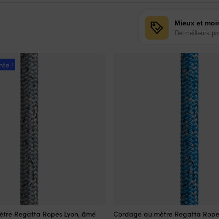
Mieux et moi
De meilleurs pr
nte !
Ce
tre Regatta Ropes Lyon, âme
Cordage au mètre Regatta Rope
produit