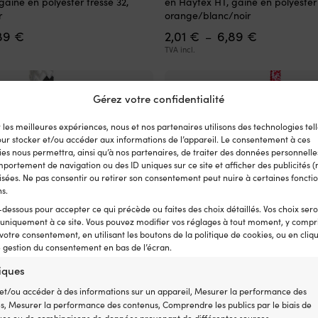
gaine en polyester tressé 32,
en Haytex HT, gaine en polyester 
a
r
orange/blanc/noir
plusieurs
Plage
Plage
89
€
2,01
€
6,89
€
variations.
–
de
de
Les
TVA incl.
prix :
prix :
options
2,01 €
2,01 €
peuvent
à
à
être
Gérez votre confidentialité
6,89 €
6,89 €
choisies
sur
r les meilleures expériences, nous et nos partenaires utilisons des technologies tell
la
our stocker et/ou accéder aux informations de l’appareil. Le consentement à ces
page
es nous permettra, ainsi qu’à nos partenaires, de traiter des données personnelles
du
portement de navigation ou des ID uniques sur ce site et afficher des publicités (
produit
sées. Ne pas consentir ou retirer son consentement peut nuire à certaines fonctio
ns.
-dessous pour accepter ce qui précède ou faites des choix détaillés. Vos choix ser
 uniquement à ce site. Vous pouvez modifier vos réglages à tout moment, y compri
 votre consentement, en utilisant les boutons de la politique de cookies, ou en cliq
e gestion du consentement en bas de l’écran.
tiques
et/ou accéder à des informations sur un appareil, Mesurer la performance des
Ce
tre Regatta Ropes Titanic, âme
Cordage au mètre NOCK Unlimit
és, Mesurer la performance des contenus, Comprendre les publics par le biais de
produit
, gaine en polyester tressé 32,
PE-UHMW 78, gaine polyester 32 