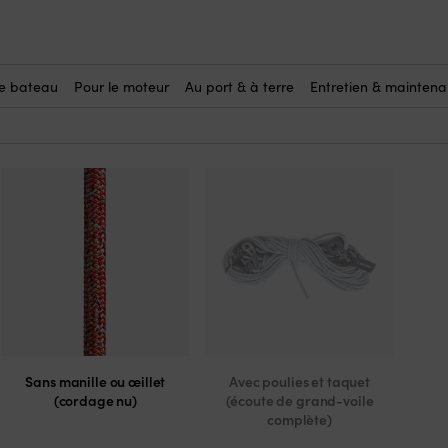
 œillet
Cela suppose que vous épisser v
le bateau
Pour le moteur
Au port & à terre
Entretien & mainten
Sans manille ou œillet
Avec poulies et taquet
(cordage nu)
(écoute de grand-voile
complète)