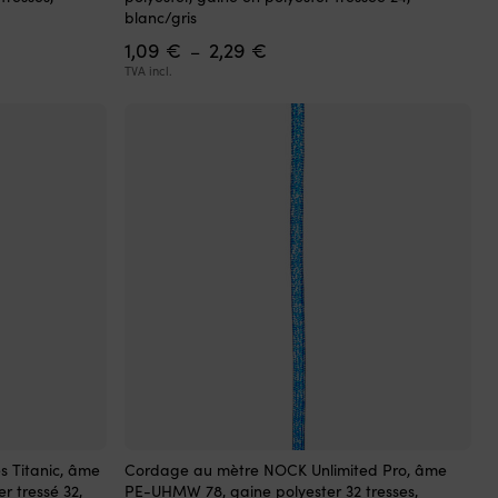
a
blanc/gris
plusieurs
Plage
1,09
€
2,29
€
variations.
–
de
Les
TVA incl.
prix :
options
1,09 €
peuvent
à
être
2,29 €
choisies
sur
la
page
du
produit
Ce
 Titanic, âme
Cordage au mètre NOCK Unlimited Pro, âme
produit
r tressé 32,
PE-UHMW 78, gaine polyester 32 tresses,