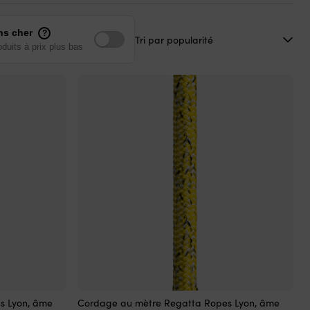
ns cher
?
oduits à prix plus bas
Ce
s Lyon, âme
Cordage au mètre Regatta Ropes Lyon, âme
produit