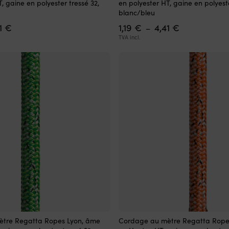
, gaine en polyester tressé 32,
en polyester HT, gaine en polyeste
a
blanc/bleu
plusieurs
Plage
Plage
41
€
1,19
€
4,41
€
variations.
–
de
de
Les
TVA incl.
prix :
prix :
options
1,19 €
1,19 €
peuvent
à
à
être
4,41 €
4,41 €
choisies
sur
la
page
du
produit
Ce
tre Regatta Ropes Lyon, âme
Cordage au mètre Regatta Rope
produit