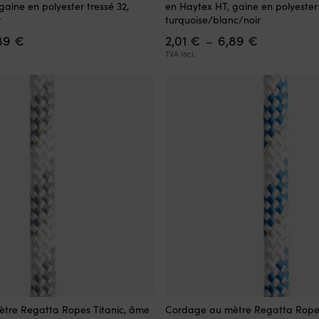
gaine en polyester tressé 32,
en Haytex HT, gaine en polyester 
a
r
turquoise/blanc/noir
plusieurs
Plage
Plage
89
€
2,01
€
6,89
€
variations.
–
de
de
Les
TVA incl.
prix :
prix :
options
2,01 €
2,01 €
peuvent
à
à
être
6,89 €
6,89 €
choisies
sur
la
page
du
produit
Ce
tre Regatta Ropes Titanic, âme
Cordage au mètre Regatta Ropes
produit