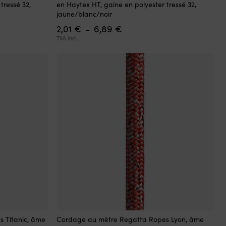
tressé 32,
en Haytex HT, gaine en polyester tressé 32,
a
jaune/blanc/noir
plusieurs
Plage
2,01
€
6,89
€
variations.
–
de
Les
TVA incl.
prix :
options
2,01 €
peuvent
à
être
6,89 €
choisies
sur
la
page
du
produit
Ce
 Titanic, âme
Cordage au mètre Regatta Ropes Lyon, âme
produit