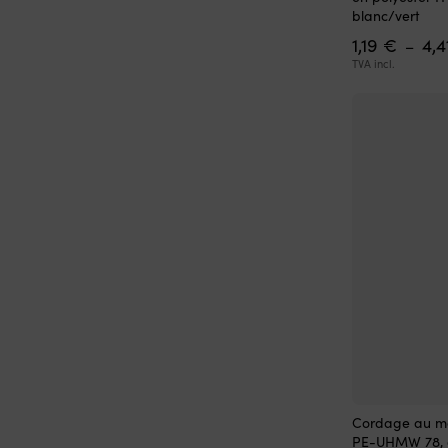
a
blanc/vert
plusieurs
1,19
€
4,
variations.
–
Les
TVA incl.
options
peuvent
être
choisies
sur
la
page
du
produit
Ce
Cordage au mè
produit
PE-UHMW 78, ga