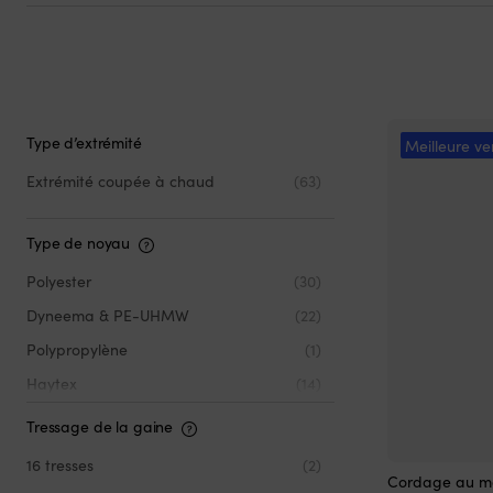
Type d’extrémité
Meilleure ve
Extrémité coupée à chaud
(63)
Type de noyau
Polyester
(30)
Dyneema & PE-UHMW
(22)
Polypropylène
(1)
Haytex
(14)
Tressage de la gaine
16 tresses
(2)
Ce
Cordage au mè
produit