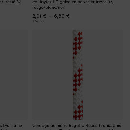
r tressé 32,
en Haytex HT, gaine en polyester tressé 32,
a
rouge/blanc/noir
plusieurs
Plage
2,01
€
6,89
€
variations.
–
de
Les
TVA incl.
prix :
options
2,01 €
peuvent
à
être
6,89 €
choisies
sur
la
page
du
produit
Ce
s Lyon, âme
Cordage au mètre Regatta Ropes Titanic, âme
produit