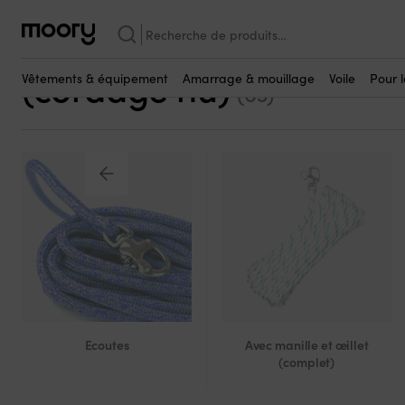
Voile
-
Cordage
-
Ecoutes
-
Sans manille ou œillet (cordage nu)
Recherche
Écoutes sans manille ou
pour :
(cordage nu)
Vêtements & équipement
Amarrage & mouillage
Voile
Pour 
(63)
Ecoutes
Avec manille et œillet
(complet)