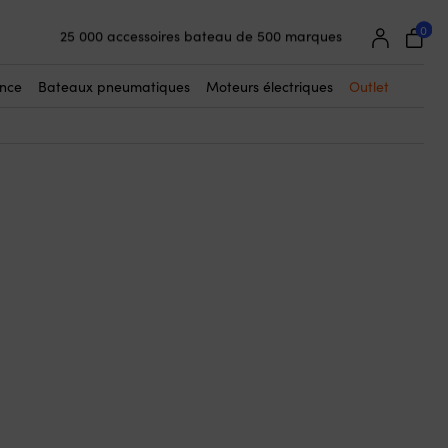
0
25 000 accessoires bateau de 500 marques
ous-même ou utiliser un nœud de chaise.
Garantie de prix super simple
Clients super satisfaits – 4,7/5 sur Trustpilot
ance
Bateaux pneumatiques
Moteurs électriques
Outlet