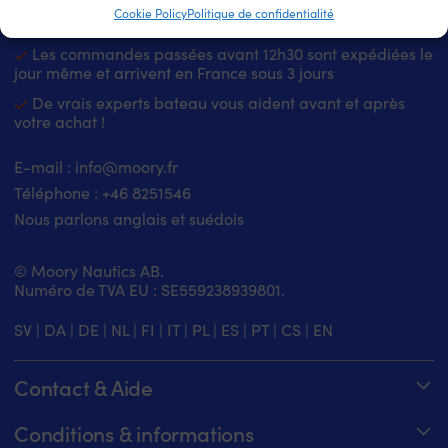
Cookie Policy
Politique de confidentialité
4.7 / 5 sur Trustpilot
Clients super satisfaits –
Les commandes passées avant 12h30 sont expédiées le
jour même et arrivent en France sous 3 jours
De vrais experts bateau vous aident avant et après
votre achat !
E-mail :
info@moory.fr
Téléphone :
+46 8251
546
Nous parlons anglais et suédois
© Moory Nautics AB.
Numéro de TVA EU : SE559238939801.
SV
|
DA
|
DE
|
NL
|
FI
|
IT
|
PL
|
ES
|
PT
|
CS
|
EN
Contact & Aide
Suivez votre commande
Conditions & informations