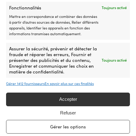
sur
Fonctionnalités
Toujours activé
la
Mettre en correspondance et combiner des données
page
à partir d’autres sources de données, Relier différents
du
appareils, Identifier les appareils en fonction des
produit
informations transmises automatiquement.
Ce
Ce
T-shirt Marine Classics Lily Classic
T-shirt Helly Hansen HH Logo,
produit
produit
Assurer la sécurité, prévenir et détecter la
Striped Tee Light Pink / Navy, femme
Nimbus Cloud, femme
a
a
fraude et réparer les erreurs, Fournir et
Le
Le
Le
Le
Px cons.
27,50
€
Px cons.
41,30
€
16,47
€
30,71
€
plusieurs
plusieurs
présenter des publicités et du contenu,
Toujours activé
prix
prix
prix
prix
variations.
variations.
Enregistrer et communiquer les choix en
initial
actuel
initial
actuel
Les
Les
matière de confidentialité.
était :
est :
était :
est :
options
options
27,50 €.
16,47 €.
41,30 €.
30,71 €.
1
2
peuvent
peuvent
Gérer 1412 fournisseurs
En savoir plus sur ces finalités
être
être
choisies
choisies
Accepter
sur
sur
la
la
page
page
La plus grande boutique suédoise d’accessoires bateau
Refuser
du
du
– maintenant aussi en France
produit
produit
Gérer les options
25 000 accessoires bateau de 500 marques