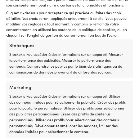
être
être
son consentement peut nuire à certaines fonctionnalités et fonctions.
choisies
choisies
Cliquez ci-dessous pour accepter ce qui précède ou faites des choix
sur
sur
détaillés. Vos choix seront appliqués uniquement à ce site. Vous pouvez
la
la
modifier vos réglages à tout moment, y compris le retrait de votre
page
page
consentement, en utilisant les boutons de la politique de cookies, ou en
du
du
cliquant sur l’onglet de gestion du consentement en bas de l’écran.
produit
produit
Statistiques
Ce
T-shirt Musto T-Shirt 2.0, White,
Stocker et/ou accéder à des informations sur un appareil, Mesurer
produit
femme
la performance des publicités, Mesurer la performance des
a
Le
Le
contenus, Comprendre les publics par le biais de statistiques ou de
Px cons.
41,30
€
33,73
€
plusieurs
prix
prix
combinaisons de données provenant de différentes sources.
variations.
initial
actuel
Les
était :
est :
Ce
options
Marketing
T-shirt Sebago Performance Tee,
41,30 €.
33,73 €.
produit
peuvent
White, homme
Stocker et/ou accéder à des informations sur un appareil, Utiliser
a
être
Le
Le
Px cons.
59,99
€
45,92
€
des données limitées pour sélectionner la publicité, Créer des profils
plusieurs
choisies
prix
prix
pour la publicité personnalisée, Utiliser des profils pour sélectionner
variations.
sur
initial
actuel
des publicités personnalisées, Créer des profils de contenus
Les
la
était :
est :
Outlet!
personnalisés, Utiliser des profils pour sélectionner des contenus
options
page
59,99 €.
45,92 
personnalisés, Développer et améliorer les services, Utiliser des
peuvent
du
données limitées pour sélectionner le contenu.
être
produit
choisies