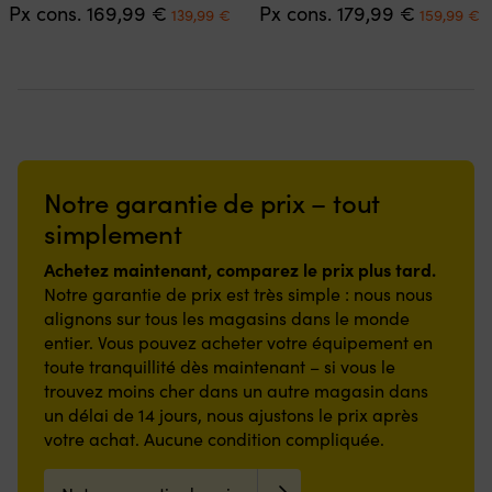
Le
Le
Le
L
Px cons.
169,99
€
Px cons.
179,99
€
plusieurs
plusieurs
139,99
€
159,99
€
prix
prix
prix
p
variations.
variations.
initial
actuel
initial
a
Les
Les
était :
est :
était :
es
options
options
169,99 €.
139,99 €.
179,99 €.
1
peuvent
peuvent
être
être
choisies
choisies
sur
sur
la
la
Notre garantie de prix – tout
page
page
du
du
simplement
produit
produit
Achetez maintenant, comparez le prix plus tard.
Notre garantie de prix est très simple : nous nous
alignons sur tous les magasins dans le monde
entier. Vous pouvez acheter votre équipement en
toute tranquillité dès maintenant – si vous le
trouvez moins cher dans un autre magasin dans
un délai de 14 jours, nous ajustons le prix après
votre achat. Aucune condition compliquée.