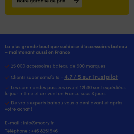
Notre garantie de prix
La plus grande boutique suédoise d’accessoires bateau
– maintenant aussi en France
25 000 accessoires bateau de 500 marques
4.7 / 5 sur Trustpilot
Clients super satisfaits –
Les commandes passées avant 12h30 sont expédiées
le jour même et arrivent en France sous 3 jours
De vrais experts bateau vous aident avant et après
votre achat !
E-mail :
info@moory.fr
Téléphone :
+46 8251
546