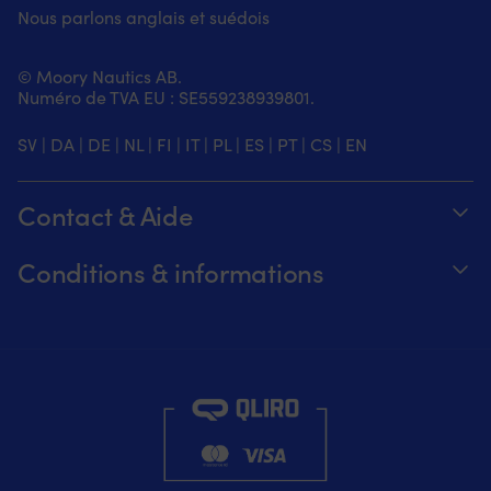
Nous parlons anglais et suédois
© Moory Nautics AB.
Numéro de TVA EU : SE559238939801.
SV
|
DA
|
DE
|
NL
|
FI
|
IT
|
PL
|
ES
|
PT
|
CS
|
EN
Contact & Aide
Suivez votre commande
Conditions & informations
À propos de Moory
Garantie de prix
Par téléphone 8h-20h (+46 8251546 –
Expédition & livraison
Anglais)
Retours et remboursements
Envoyez-nous un e-mail à info@moory.fr
Conditions de vente
Politique de confidentialité