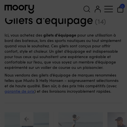
Sur la persone
-
Vêtements de mer
-
Vêtements marins
-
Gilets
0
d'équipage
Gilets d'équipage
(14)
Recherche
pour :
gilets d’équipage
Ici, vous achetez des
pour une utilisation à
bord des bateaux, lors des sports nautiques ou tout simplement
quand vous le souhaitez. Ces gilets sont conçus pour offrir
confort, style et chaleur. Un gilet d’équipage est indispensable
pour tous ceux qui souhaitent une expérience agréable et
confortable sur l’eau, que vous soyez un membre d’équipage
expérimenté sur un voilier de course ou un plaisancier.
Nous vendons des gilets d’équipage de marques renommées
telles que Musto & Helly Hansen – soigneusement sélectionnés
et de haute qualité. Bien sûr, à des prix très compétitifs (avec
garantie de prix
) et des livraisons incroyablement rapides.