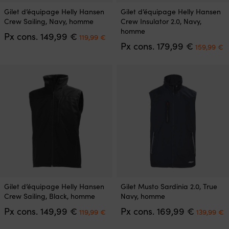
Ce
Ce
Gilet d’équipage Helly Hansen
Gilet d’équipage Helly Hansen
produit
produit
Crew Sailing, Navy, homme
Crew Insulator 2.0, Navy,
a
a
homme
Le
Le
Px cons.
149,99
€
plusieurs
plusieurs
119,99
€
prix
prix
Le
L
Px cons.
179,99
€
variations.
variations.
159,99
€
initial
actuel
prix
p
Les
Les
était :
est :
initial
a
options
options
149,99 €.
119,99 €.
était :
es
peuvent
peuvent
179,99 €.
1
être
être
choisies
choisies
sur
sur
la
la
page
page
du
du
produit
produit
Ce
Ce
Gilet d’équipage Helly Hansen
Gilet Musto Sardinia 2.0, True
produit
produit
Crew Sailing, Black, homme
Navy, homme
a
a
Le
Le
Le
L
Px cons.
149,99
€
Px cons.
169,99
€
plusieurs
plusieurs
119,99
€
139,99
€
prix
prix
prix
p
variations.
variations.
initial
actuel
initial
a