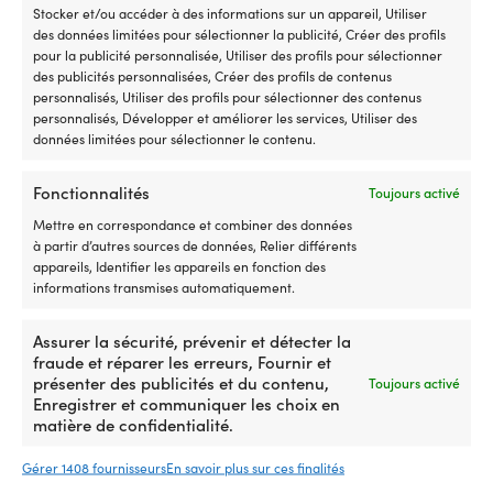
Stocker et/ou accéder à des informations sur un appareil, Utiliser
Ce
Gilet Musto Sardinia, True
des données limitées pour sélectionner la publicité, Créer des profils
produit
Navy, homme
pour la publicité personnalisée, Utiliser des profils pour sélectionner
a
des publicités personnalisées, Créer des profils de contenus
Le
L
Px cons.
169,99
€
plusieurs
139,99
€
personnalisés, Utiliser des profils pour sélectionner des contenus
prix
p
Ce
variations.
Gilet North Sails Race
personnalisés, Développer et améliorer les services, Utiliser des
initial
a
produit
Les
SoftShell+ Vest Titanium,
données limitées pour sélectionner le contenu.
était :
e
a
options
homme
169,99 €
1
plusieurs
peuvent
Le
Le
Px cons.
139,99
€
variations.
être
129,99
€
Fonctionnalités
Toujours activé
prix
prix
Les
choisies
initial
actuel
Mettre en correspondance et combiner des données
options
sur
était :
est :
à partir d’autres sources de données, Relier différents
peuvent
la
139,99 €.
129,99 €.
appareils, Identifier les appareils en fonction des
être
page
informations transmises automatiquement.
choisies
du
sur
produit
la
Assurer la sécurité, prévenir et détecter la
page
fraude et réparer les erreurs, Fournir et
du
présenter des publicités et du contenu,
Toujours activé
produit
Enregistrer et communiquer les choix en
matière de confidentialité.
Gérer 1408 fournisseurs
En savoir plus sur ces finalités
Ce
Gilet Musto Sardinia, Platinum,