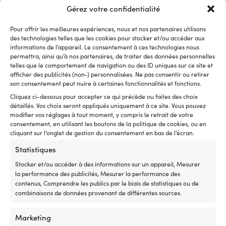
page
page
Gérez votre confidentialité
du
du
produit
produit
Pour offrir les meilleures expériences, nous et nos partenaires utilisons
des technologies telles que les cookies pour stocker et/ou accéder aux
informations de l’appareil. Le consentement à ces technologies nous
Ce
Ce
permettra, ainsi qu’à nos partenaires, de traiter des données personnelles
Gilet d’équipage Helly Hansen
Gilet Musto PrimaLoft, Navy,
produit
produit
telles que le comportement de navigation ou des ID uniques sur ce site et
Crew Insulator 2.0, Navy,
femme
a
a
afficher des publicités (non-) personnalisées. Ne pas consentir ou retirer
femme
Le
L
Px cons.
159,99
€
plusieurs
plusieurs
129,99
€
son consentement peut nuire à certaines fonctionnalités et fonctions.
Le
prix
p
Px cons.
179,99
€
variations.
variations.
À partir
Cliquez ci-dessous pour accepter ce qui précède ou faites des choix
prix
initial
a
Les
Les
Le
de
149,99
€
détaillés. Vos choix seront appliqués uniquement à ce site. Vous pouvez
initial
était :
es
options
options
prix
modifier vos réglages à tout moment, y compris le retrait de votre
était :
159,99 €
1
peuvent
peuvent
actuel
consentement, en utilisant les boutons de la politique de cookies, ou en
179,99 €.
être
être
est :
cliquant sur l’onglet de gestion du consentement en bas de l’écran.
choisies
choisies
À
Statistiques
sur
sur
partir
la
la
de
Stocker et/ou accéder à des informations sur un appareil, Mesurer
page
page
149,99 €.
la performance des publicités, Mesurer la performance des
du
du
contenus, Comprendre les publics par le biais de statistiques ou de
produit
produit
combinaisons de données provenant de différentes sources.
Marketing