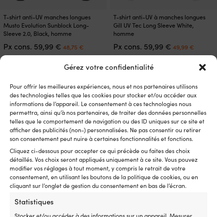
Ce
Ce
T-shirt anti-UV manches longues
T-shirt anti-UV à manches longues
produit
produit
Musto Evolution Sunblock Long-
Gill UV Tec Long Sleeve White,
a
a
Sleeve 2.0, Black, homme
homme
plusieurs
plusieurs
Le
Le
Le
Le
Px cons.
59,99
€
Px cons.
59,99
€
48,75
€
49,99
€
variations.
variations.
prix
prix
prix
prix
Les
Les
initial
actuel
initial
actuel
Gérez votre confidentialité
options
options
était :
est :
était :
est :
peuvent
peuvent
59,99 €.
48,75 €.
59,99 €.
49,99 
Pour offrir les meilleures expériences, nous et nos partenaires utilisons
être
être
des technologies telles que les cookies pour stocker et/ou accéder aux
choisies
choisies
informations de l’appareil. Le consentement à ces technologies nous
sur
sur
permettra, ainsi qu’à nos partenaires, de traiter des données personnelles
la
la
telles que le comportement de navigation ou des ID uniques sur ce site et
page
page
afficher des publicités (non-) personnalisées. Ne pas consentir ou retirer
du
du
son consentement peut nuire à certaines fonctionnalités et fonctions.
produit
produit
Cliquez ci-dessous pour accepter ce qui précède ou faites des choix
détaillés. Vos choix seront appliqués uniquement à ce site. Vous pouvez
modifier vos réglages à tout moment, y compris le retrait de votre
Ce
Ce
T-shirt anti-UV manches courtes
T-shirt anti-UV à manches longues
consentement, en utilisant les boutons de la politique de cookies, ou en
produit
produit
Musto Evolution Sunblock Short-
Gill UV Tec Zip Long Sleeve White,
cliquant sur l’onglet de gestion du consentement en bas de l’écran.
a
a
Sleeve 2.0, True Navy, femme
homme
plusieurs
plusieurs
Statistiques
Le
Le
Le
Le
Px cons.
49,99
€
Px cons.
69,99
€
41,24
€
59,99
€
variations.
variations.
prix
prix
prix
prix
Stocker et/ou accéder à des informations sur un appareil, Mesurer