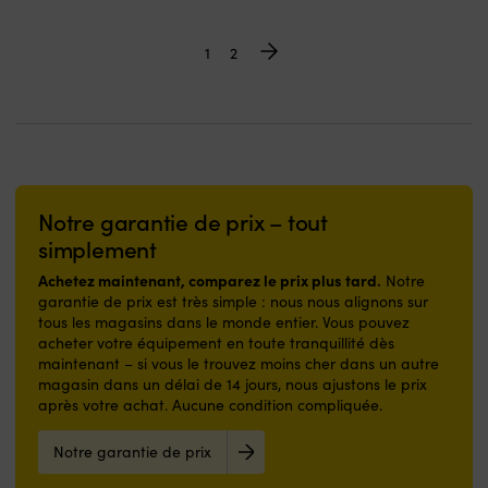
initial
actuel
était :
est :
options
options
était :
est :
49,99 €.
42,70 €.
peuvent
peuvent
59,99 €.
48,75 
1
2
être
être
choisies
choisies
sur
sur
la
la
page
page
du
du
produit
produit
Notre garantie de prix – tout
simplement
Achetez maintenant, comparez le prix plus tard.
Notre
garantie de prix est très simple : nous nous alignons sur
tous les magasins dans le monde entier. Vous pouvez
acheter votre équipement en toute tranquillité dès
maintenant – si vous le trouvez moins cher dans un autre
magasin dans un délai de 14 jours, nous ajustons le prix
après votre achat. Aucune condition compliquée.
Notre garantie de prix