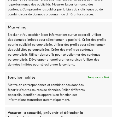
Les
Les
initial
actuel
initial
actuel
la performance des publicités, Mesurer la performance des
options
options
était :
est :
était :
est :
contenus, Comprendre les publics par le biais de statistiques ou de
peuvent
peuvent
49,99 €.
41,24 €.
69,99 €.
59,99 
combinaisons de données provenant de différentes sources.
être
être
choisies
choisies
sur
sur
Marketing
la
la
Stocker et/ou accéder à des informations sur un appareil, Utiliser
page
page
des données limitées pour sélectionner la publicité, Créer des profils
du
du
pour la publicité personnalisée, Utiliser des profils pour sélectionner
produit
produit
des publicités personnalisées, Créer des profils de contenus
personnalisés, Utiliser des profils pour sélectionner des contenus
personnalisés, Développer et améliorer les services, Utiliser des
Ce
Ce
T-shirt anti-UV à manches longues
T-shirt anti-UV à manches longues
données limitées pour sélectionner le contenu.
produit
produit
Gill UV Tec Zip Long Sleeve Navy,
Musto Evolution Crew Sunblock
a
a
homme
Long-Sleeve, Navy, homme
plusieurs
plusieurs
Fonctionnalités
Toujours activé
Le
Le
Le
Le
Px cons.
69,99
€
Px cons.
59,99
€
59,99
€
48,75
€
variations.
variations.
prix
prix
prix
prix
Mettre en correspondance et combiner des données
Les
Les
initial
actuel
initial
actuel
à partir d’autres sources de données, Relier différents
options
options
était :
est :
était :
est :
appareils, Identifier les appareils en fonction des
peuvent
peuvent
69,99 €.
59,99 €.
59,99 €.
48,75 
informations transmises automatiquement.
être
être
choisies
choisies
sur
sur
Assurer la sécurité, prévenir et détecter la
la
la