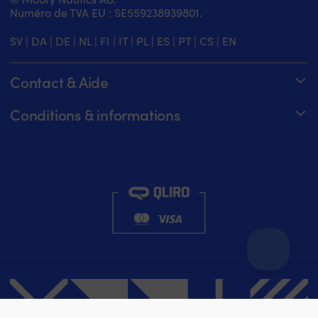
Numéro de TVA EU : SE559238939801.
SV
|
DA
|
DE
|
NL
|
FI
|
IT
|
PL
|
ES
|
PT
|
CS
|
EN
Contact & Aide
Suivez votre commande
Conditions & informations
À propos de Moory
Garantie de prix
Par téléphone 8h-20h (+46 8251546 – Anglais)
Expédition & livraison
Envoyez-nous un e-mail à info@moory.fr
Retours et remboursements
Conditions de vente
Politique de confidentialité
Filtre