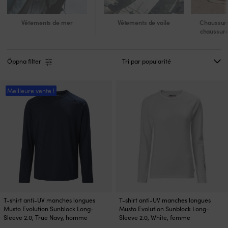
Vêtements de mer
Vêtements de voile
Chaussure
chaussure
Öppna filter
Meilleure vente !
Ce
Ce
T-shirt anti-UV manches longues
T-shirt anti-UV manches longues
produit
produit
Musto Evolution Sunblock Long-
Musto Evolution Sunblock Long-
a
a
Sleeve 2.0, True Navy, homme
Sleeve 2.0, White, femme
plusieurs
plusieurs