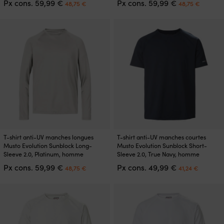
Le
Le
Le
Le
Px cons.
59,99
€
Px cons.
59,99
€
48,75
€
48,75
€
variations.
variations.
prix
prix
prix
prix
Les
Les
initial
actuel
initial
actuel
options
options
était :
est :
était :
est :
peuvent
peuvent
59,99 €.
48,75 €.
59,99 €.
48,75 
être
être
choisies
choisies
sur
sur
la
la
page
page
du
du
produit
produit
Ce
Ce
T-shirt anti-UV manches longues
T-shirt anti-UV manches courtes
produit
produit
Musto Evolution Sunblock Long-
Musto Evolution Sunblock Short-
a
a
Sleeve 2.0, Platinum, homme
Sleeve 2.0, True Navy, homme
plusieurs
plusieurs
Le
Le
Le
Le
Px cons.
59,99
€
Px cons.
49,99
€
48,75
€
41,24
€
variations.
variations.
prix
prix
prix
prix
Les
Les
initial
actuel
initial
actuel
options
options
était :
est :
était :
est :
peuvent
peuvent
59,99 €.
48,75 €.
49,99 €.
41,24 €
être
être
choisies
choisies