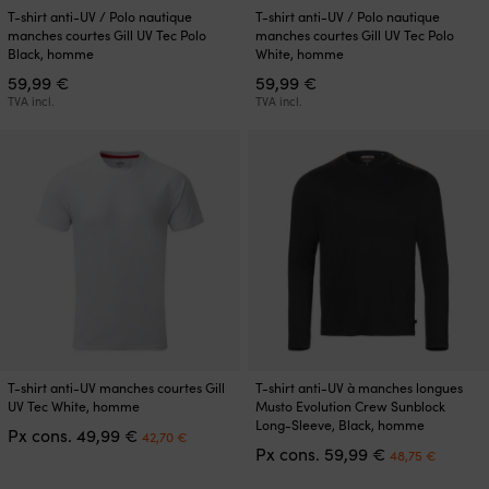
Ce
Ce
T-shirt anti-UV / Polo nautique
T-shirt anti-UV / Polo nautique
produit
produit
manches courtes Gill UV Tec Polo
manches courtes Gill UV Tec Polo
a
a
Black, homme
White, homme
plusieurs
plusieurs
59,99
€
59,99
€
variations.
variations.
TVA incl.
TVA incl.
Les
Les
options
options
peuvent
peuvent
être
être
choisies
choisies
sur
sur
la
la
page
page
du
du
produit
produit
Ce
Ce
T-shirt anti-UV manches courtes Gill
T-shirt anti-UV à manches longues
produit
produit
UV Tec White, homme
Musto Evolution Crew Sunblock
a
a
Long-Sleeve, Black, homme
Le
Le
Px cons.
49,99
€
42,70
€
plusieurs
plusieurs
Le
Le
prix
prix
Px cons.
59,99
€
48,75
€
variations.
variations.
prix
prix
initial
actuel
Les
Les