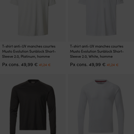
sur
sur
la
la
page
page
du
du
produit
produit
Ce
Ce
T-shirt anti-UV manches courtes
T-shirt anti-UV manches courtes
produit
produit
Musto Evolution Sunblock Short-
Musto Evolution Sunblock Short-
a
a
Sleeve 2.0, Platinum, homme
Sleeve 2.0, White, homme
plusieurs
plusieurs
Le
Le
Le
Le
Px cons.
49,99
€
Px cons.
49,99
€
41,24
€
41,24
€
variations.
variations.
prix
prix
prix
prix
Les
Les
initial
actuel
initial
actuel
options
options
était :
est :
était :
est :
peuvent
peuvent
49,99 €.
41,24 €.
49,99 €.
41,24 €
être
être
choisies
choisies
sur
sur
la
la
page
page
du
du
produit
produit