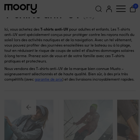
T-shirts anti-UV
Sur la persone
-
Vêtements de mer
-
0
T-shirts anti-UV
(36)
Recherche
T-shirts anti-UV
Ici, vous achetez des
pour adultes et enfants. Les T-shirts
pour :
anti-UV sont spécialement conçus pour protéger contre les rayons nocifs du
soleil lors des activités nautiques et de la navigation. Avec un tel vêtement,
vous pouvez profiter des journées ensoleillées sur le bateau ou à la plage,
tout en réduisant le risque de coups de soleil et d’autres dommages solaires
à long terme. Prenez soin de vous et de votre famille avec ces T-shirts
pratiques et protecteurs.
Nous vendons des T-shirts anti-UV de la marque bien connue Musto –
soigneusement sélectionnés et de haute qualité. Bien sûr, à des prix très
compétitifs (avec
garantie de prix
) et des livraisons incroyablement rapides.