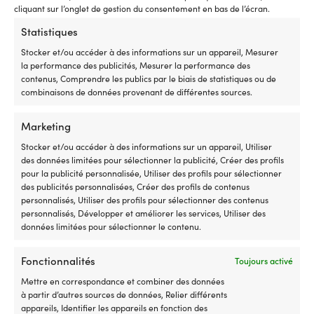
cliquant sur l’onglet de gestion du consentement en bas de l’écran.
Statistiques
Stocker et/ou accéder à des informations sur un appareil, Mesurer
la performance des publicités, Mesurer la performance des
Bonnet flottant Gill Knit Olive,
Bonnet flottant Gill Knit Black,
contenus, Comprendre les publics par le biais de statistiques ou de
One-Size
One-Size
combinaisons de données provenant de différentes sources.
DISPONIBLE SUR COMMANDE
DISPONIBLE SUR COMMANDE
Le
Le
Le
Le
Px cons.
31,18
€
Px cons.
32,10
€
Marketing
26,42
€
27,20
€
prix
prix
prix
prix
TVA incl.
TVA incl.
Stocker et/ou accéder à des informations sur un appareil, Utiliser
initial
actuel
initial
actu
des données limitées pour sélectionner la publicité, Créer des profils
était :
est :
était :
est :
pour la publicité personnalisée, Utiliser des profils pour sélectionner
31,18 €.
26,42 €.
32,10 €.
27,2
des publicités personnalisées, Créer des profils de contenus
personnalisés, Utiliser des profils pour sélectionner des contenus
personnalisés, Développer et améliorer les services, Utiliser des
données limitées pour sélectionner le contenu.
Fonctionnalités
Toujours activé
Mettre en correspondance et combiner des données
à partir d’autres sources de données, Relier différents
appareils, Identifier les appareils en fonction des