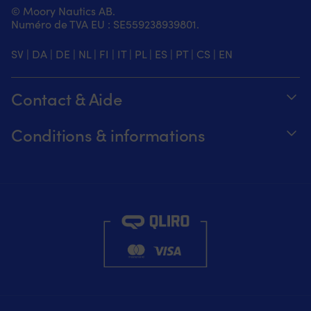
© Moory Nautics AB.
Numéro de TVA EU : SE559238939801.
SV
|
DA
|
DE
|
NL
|
FI
|
IT
|
PL
|
ES
|
PT
|
CS
|
EN
Contact & Aide
Suivez votre commande
Conditions & informations
À propos de Moory
Garantie de prix
Par téléphone 8h-20h (+46 8251546 –
Expédition & livraison
Anglais)
Retours et remboursements
Envoyez-nous un e-mail à info@moory.fr
Conditions de vente
Politique de confidentialité