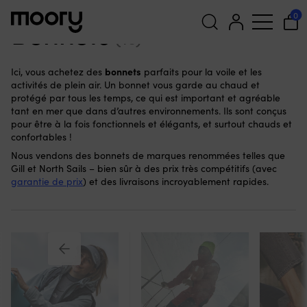
Sur la persone
-
Vêtements de mer
-
Bonnets
0
Bonnets
(15)
Recherche
bonnets
Ici, vous achetez des
parfaits pour la voile et les
pour :
activités de plein air. Un bonnet vous garde au chaud et
protégé par tous les temps, ce qui est important et agréable
tant en mer que dans d’autres environnements. Ils sont conçus
pour être à la fois fonctionnels et élégants, et surtout chauds et
confortables !
Nous vendons des bonnets de marques renommées telles que
Gill et North Sails – bien sûr à des prix très compétitifs (avec
garantie de prix
) et des livraisons incroyablement rapides.