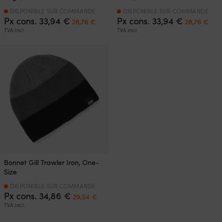
DISPONIBLE SUR COMMANDE
DISPONIBLE SUR COMMANDE
Le
Le
Le
Le
Px cons.
33,94
€
Px cons.
33,94
€
28,76
€
28,76
€
prix
prix
prix
prix
TVA incl.
TVA incl.
initial
actuel
initial
act
était :
est :
était :
est 
33,94 €.
28,76 €.
33,94 €.
28,
Bonnet Gill Trawler Iron, One-
Size
DISPONIBLE SUR COMMANDE
Le
Le
Px cons.
34,86
€
29,54
€
prix
prix
TVA incl.
initial
actuel