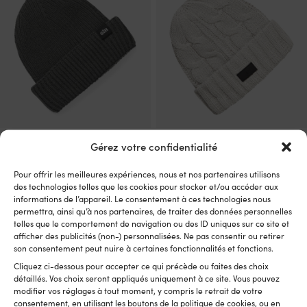
Beanie / bonnet Gill Seafarer
Bonnet flottant Gill Cable
Gérez votre confidentialité
Iron, One-Size
Stone, One-Size
1 EN STOCK
DISPONIBLE SUR COMMANDE
Pour offrir les meilleures expériences, nous et nos partenaires utilisons
Le
Le
Le
Le
Px cons.
36,70
€
Px cons.
33,94
€
des technologies telles que les cookies pour stocker et/ou accéder aux
31,10
€
28,76
€
prix
prix
prix
prix
informations de l’appareil. Le consentement à ces technologies nous
TVA incl.
TVA incl.
initial
actuel
initial
act
permettra, ainsi qu’à nos partenaires, de traiter des données personnelles
était :
est :
était :
est 
telles que le comportement de navigation ou des ID uniques sur ce site et
36,70 €.
31,10 €.
33,94 €.
28,
afficher des publicités (non-) personnalisées. Ne pas consentir ou retirer
son consentement peut nuire à certaines fonctionnalités et fonctions.
Cliquez ci-dessous pour accepter ce qui précède ou faites des choix
détaillés. Vos choix seront appliqués uniquement à ce site. Vous pouvez
modifier vos réglages à tout moment, y compris le retrait de votre
consentement, en utilisant les boutons de la politique de cookies, ou en