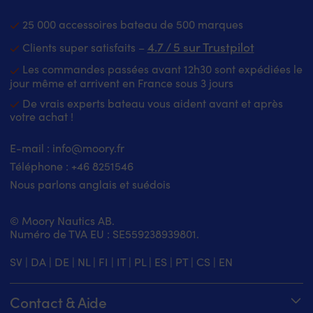
25 000 accessoires bateau de 500 marques
4.7 / 5 sur Trustpilot
Clients super satisfaits –
Les commandes passées avant 12h30 sont expédiées le
jour même et arrivent en France sous 3 jours
De vrais experts bateau vous aident avant et après
votre achat !
E-mail :
info@moory.fr
Téléphone :
+46 8251
546
Nous parlons anglais et suédois
© Moory Nautics AB.
Numéro de TVA EU : SE559238939801.
SV
|
DA
|
DE
|
NL
|
FI
|
IT
|
PL
|
ES
|
PT
|
CS
|
EN
Contact & Aide