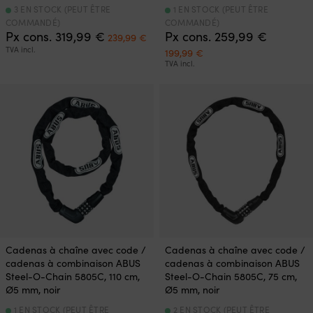
3 EN STOCK (PEUT ÊTRE
1 EN STOCK (PEUT ÊTRE
COMMANDÉ)
COMMANDÉ)
Le
Le
Px cons.
319,99
€
Px cons.
259,99
€
239,99
€
prix
prix
TVA incl.
Le
Le
199,99
€
initial
actuel
prix
prix
TVA incl.
était :
est :
initial
actuel
319,99 €.
239,99 €.
était :
est :
259,99 €.
199,99 €.
Cadenas à chaîne avec code /
Cadenas à chaîne avec code /
cadenas à combinaison ABUS
cadenas à combinaison ABUS
Steel-O-Chain 5805C, 110 cm,
Steel-O-Chain 5805C, 75 cm,
Ø5 mm, noir
Ø5 mm, noir
1 EN STOCK (PEUT ÊTRE
2 EN STOCK (PEUT ÊTRE