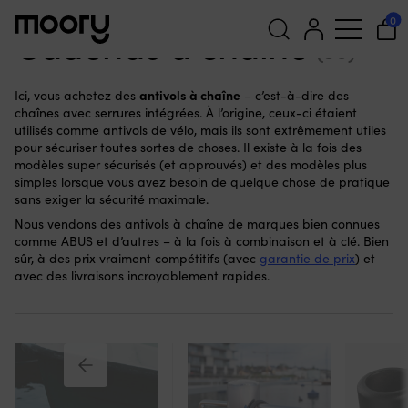
Pour le bateau
-
Verrouiage
-
Cadenas à chaîne
0
Cadenas à chaîne
(86)
Recherche
antivols à chaîne
Ici, vous achetez des
– c’est-à-dire des
pour :
chaînes avec serrures intégrées. À l’origine, ceux-ci étaient
utilisés comme antivols de vélo, mais ils sont extrêmement utiles
pour sécuriser toutes sortes de choses. Il existe à la fois des
modèles super sécurisés (et approuvés) et des modèles plus
simples lorsque vous avez besoin de quelque chose de pratique
sans exiger la sécurité maximale.
Nous vendons des antivols à chaîne de marques bien connues
comme ABUS et d’autres – à la fois à combinaison et à clé. Bien
sûr, à des prix vraiment compétitifs (avec
garantie de prix
) et
avec des livraisons incroyablement rapides.