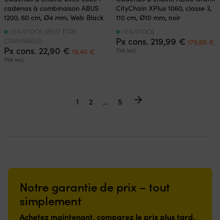
cadenas à combinaison ABUS
CityChain XPlus 1060, classe 3,
1200, 60 cm, Ø4 mm, Web Black
110 cm, Ø10 mm, noir
1 EN STOCK (PEUT ÊTRE
1 EN STOCK
Le
L
Px cons.
219,99
€
COMMANDÉ)
179,99
€
Le
Le
prix
p
Px cons.
22,90
€
19,40
€
TVA incl.
prix
prix
initial
a
TVA incl.
initial
actuel
était :
es
était :
est :
219,99 €.
1
22,90 €.
19,40 €.
1
2
…
5
Notre garantie de prix – tout
simplement
Achetez maintenant, comparez le prix plus tard.