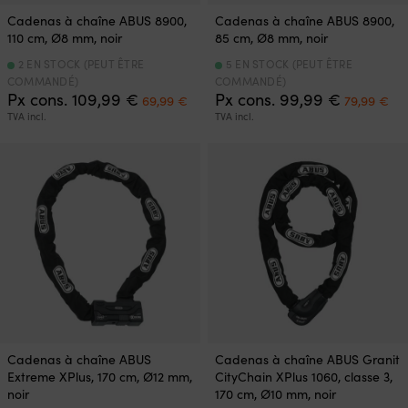
Cadenas à chaîne ABUS 8900,
Cadenas à chaîne ABUS 8900,
110 cm, Ø8 mm, noir
85 cm, Ø8 mm, noir
2 EN STOCK (PEUT ÊTRE
5 EN STOCK (PEUT ÊTRE
COMMANDÉ)
COMMANDÉ)
Le
Le
Le
Le
Px cons.
109,99
€
Px cons.
99,99
€
69,99
€
79,99
€
prix
prix
prix
pri
TVA incl.
TVA incl.
initial
actuel
initial
ac
était :
est :
était :
est
109,99 €.
69,99 €.
99,99 €.
79
Cadenas à chaîne ABUS
Cadenas à chaîne ABUS Granit
Extreme XPlus, 170 cm, Ø12 mm,
CityChain XPlus 1060, classe 3,
noir
170 cm, Ø10 mm, noir