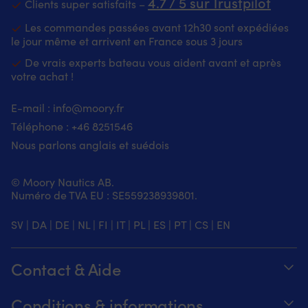
4.7 / 5 sur Trustpilot
Clients super satisfaits –
Les commandes passées avant 12h30 sont expédiées
le jour même et arrivent en France sous 3 jours
De vrais experts bateau vous aident avant et après
votre achat !
E-mail :
info@moory.fr
Téléphone :
+46 8251
546
Nous parlons anglais et suédois
© Moory Nautics AB.
Numéro de TVA EU : SE559238939801.
SV
|
DA
|
DE
|
NL
|
FI
|
IT
|
PL
|
ES
|
PT
|
CS
|
EN
Contact & Aide
Suivez votre commande
Conditions & informations