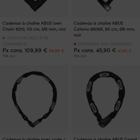
Cadenas à chaîne ABUS Iven
Cadenas à chaîne ABUS
Chain 8210, 110 cm, Ø8 mm, noir
Catena 6806K, 85 cm, Ø6 mm,
noir
1 EN STOCK (PEUT ÊTRE
COMMANDÉ)
DISPONIBLE SUR COMMANDE
Le
Le
Le
Le
Px cons.
109,99
€
Px cons.
45,90
€
99,99
€
41,83
€
prix
prix
prix
pri
TVA incl.
TVA incl.
initial
actuel
initial
act
était :
est :
était :
est 
109,99 €.
99,99 €.
45,90 €.
41,
Cadenas à chaîne avec code /
Cadenas à chaîne ABUS Granit