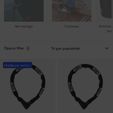
Verrouiage
Cadenas
Antivols
hor
Öppna filter
Meilleure vente !