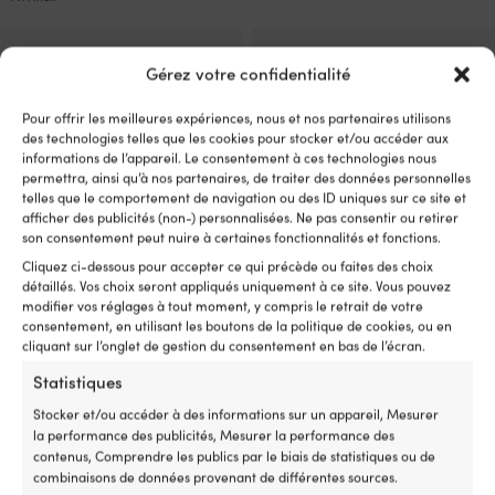
initial
actu
initial
actuel
était :
est :
était :
est :
27,50 €.
19,4
249,99 €.
189,99 €.
Gérez votre confidentialité
Pour offrir les meilleures expériences, nous et nos partenaires utilisons
des technologies telles que les cookies pour stocker et/ou accéder aux
informations de l’appareil. Le consentement à ces technologies nous
permettra, ainsi qu’à nos partenaires, de traiter des données personnelles
telles que le comportement de navigation ou des ID uniques sur ce site et
afficher des publicités (non-) personnalisées. Ne pas consentir ou retirer
son consentement peut nuire à certaines fonctionnalités et fonctions.
Cliquez ci-dessous pour accepter ce qui précède ou faites des choix
détaillés. Vos choix seront appliqués uniquement à ce site. Vous pouvez
Cadenas à chaîne avec code /
Cadenas à chaîne ABUS 8900,
modifier vos réglages à tout moment, y compris le retrait de votre
cadenas à combinaison ABUS
85 cm, Ø8 mm, rouge
consentement, en utilisant les boutons de la politique de cookies, ou en
8808C, 110 cm, Ø8 mm, noir
2 EN STOCK
cliquant sur l’onglet de gestion du consentement en bas de l’écran.
Le
Le
Px cons.
99,99
€
1 EN STOCK (PEUT ÊTRE
79,99
€
Statistiques
prix
pri
COMMANDÉ)
TVA incl.
Le
Le
initial
ac
Px cons.
119,99
€
99,99
€
Stocker et/ou accéder à des informations sur un appareil, Mesurer
prix
prix
était :
est
TVA incl.
la performance des publicités, Mesurer la performance des
initial
actuel
99,99 €.
79
contenus, Comprendre les publics par le biais de statistiques ou de
était :
est :
combinaisons de données provenant de différentes sources.
119,99 €.
99,99 €.