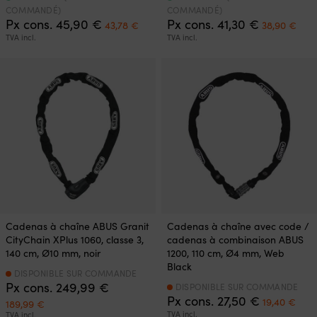
COMMANDÉ)
COMMANDÉ)
Le
Le
Le
Le
Px cons.
45,90
€
Px cons.
41,30
€
43,78
€
38,90
€
prix
prix
prix
prix
TVA incl.
TVA incl.
initial
actuel
initial
actu
était :
est :
était :
est :
45,90 €.
43,78 €.
41,30 €.
38,9
Cadenas à chaîne ABUS Granit
Cadenas à chaîne avec code /
CityChain XPlus 1060, classe 3,
cadenas à combinaison ABUS
140 cm, Ø10 mm, noir
1200, 110 cm, Ø4 mm, Web
Black
DISPONIBLE SUR COMMANDE
Px cons.
249,99
€
DISPONIBLE SUR COMMANDE
Le
Le
Px cons.
27,50
€
Le
Le
19,40
€
189,99
€
prix
prix
prix
prix
TVA incl.
TVA incl.