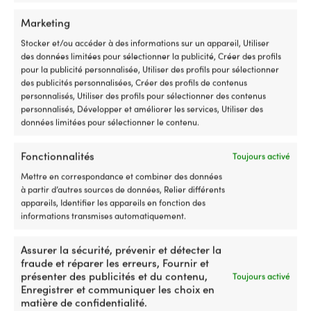
Marketing
Stocker et/ou accéder à des informations sur un appareil, Utiliser
des données limitées pour sélectionner la publicité, Créer des profils
pour la publicité personnalisée, Utiliser des profils pour sélectionner
des publicités personnalisées, Créer des profils de contenus
personnalisés, Utiliser des profils pour sélectionner des contenus
personnalisés, Développer et améliorer les services, Utiliser des
données limitées pour sélectionner le contenu.
Cadenas à chaîne ABUS Iven
Cadenas à chaîne avec code /
Fonctionnalités
Chain 8210, 85 cm, Ø8 mm, noir
cadenas à combinaison ABUS
Toujours activé
Tresor 1385, 85 cm, Ø7 mm, noir
Mettre en correspondance et combiner des données
1 EN STOCK (PEUT ÊTRE
à partir d’autres sources de données, Relier différents
COMMANDÉ)
2 EN STOCK
Le
Le
Le
Le
Px cons.
99,99
€
Px cons.
69,99
€
appareils, Identifier les appareils en fonction des
89,99
€
59,99
€
prix
prix
prix
pri
informations transmises automatiquement.
TVA incl.
TVA incl.
initial
actuel
initial
ac
était :
est :
était :
est
Assurer la sécurité, prévenir et détecter la
99,99 €.
89,99 €.
69,99 €.
59
fraude et réparer les erreurs, Fournir et
présenter des publicités et du contenu,
Toujours activé
Enregistrer et communiquer les choix en
matière de confidentialité.