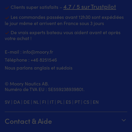
4.7 / 5 sur Trustpilot
Clients super satisfaits –
Les commandes passées avant 12h30 sont expédiées
le jour même et arrivent en France sous 3 jours
De vrais experts bateau vous aident avant et après
votre achat !
E-mail :
info@moory.fr
Téléphone :
+46 8251
546
Nous parlons anglais et suédois
© Moory Nautics AB.
Numéro de TVA EU : SE559238939801.
SV
|
DA
|
DE
|
NL
|
FI
|
IT
|
PL
|
ES
|
PT
|
CS
|
EN
Contact & Aide
Suivez votre commande