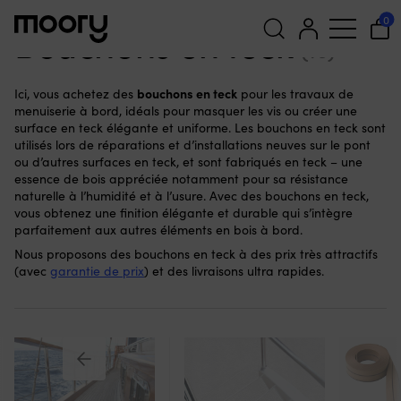
Pour le bateau
-
Ponts de bateau
-
Bouchons en teck
0
Bouchons en teck
(10)
Recherche
bouchons en teck
Ici, vous achetez des
pour les travaux de
pour :
menuiserie à bord, idéals pour masquer les vis ou créer une
surface en teck élégante et uniforme. Les bouchons en teck sont
utilisés lors de réparations et d’installations neuves sur le pont
ou d’autres surfaces en teck, et sont fabriqués en teck – une
essence de bois appréciée notamment pour sa résistance
naturelle à l’humidité et à l’usure. Avec des bouchons en teck,
vous obtenez une finition élégante et durable qui s’intègre
parfaitement aux autres éléments en bois à bord.
Nous proposons des bouchons en teck à des prix très attractifs
(avec
garantie de prix
) et des livraisons ultra rapides.