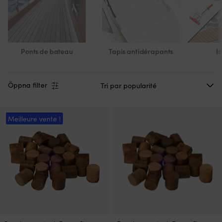
Ponts de bateau
Tapis antidérapants
I
Öppna filter
Meilleure vente !