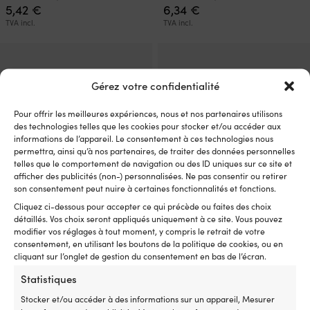
5,42
€
6,34
€
TVA incl.
TVA incl.
Gérez votre confidentialité
Pour offrir les meilleures expériences, nous et nos partenaires utilisons
des technologies telles que les cookies pour stocker et/ou accéder aux
informations de l’appareil. Le consentement à ces technologies nous
permettra, ainsi qu’à nos partenaires, de traiter des données personnelles
telles que le comportement de navigation ou des ID uniques sur ce site et
afficher des publicités (non-) personnalisées. Ne pas consentir ou retirer
son consentement peut nuire à certaines fonctionnalités et fonctions.
Cliquez ci-dessous pour accepter ce qui précède ou faites des choix
Bouchon en teck Roca, Ø6 mm,
Bouchon en teck Roca, Ø15
détaillés. Vos choix seront appliqués uniquement à ce site. Vous pouvez
20-pack
mm, 20-pack
modifier vos réglages à tout moment, y compris le retrait de votre
5 EN STOCK (PEUT ÊTRE
1 EN STOCK (PEUT ÊTRE
consentement, en utilisant les boutons de la politique de cookies, ou en
COMMANDÉ)
COMMANDÉ)
cliquant sur l’onglet de gestion du consentement en bas de l’écran.
5,42
€
10,94
€
Statistiques
TVA incl.
TVA incl.
Stocker et/ou accéder à des informations sur un appareil, Mesurer