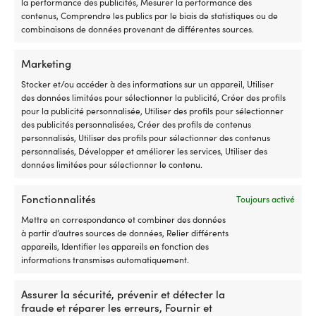
la performance des publicités, Mesurer la performance des
contenus, Comprendre les publics par le biais de statistiques ou de
combinaisons de données provenant de différentes sources.
Marketing
Stocker et/ou accéder à des informations sur un appareil, Utiliser
des données limitées pour sélectionner la publicité, Créer des profils
pour la publicité personnalisée, Utiliser des profils pour sélectionner
des publicités personnalisées, Créer des profils de contenus
personnalisés, Utiliser des profils pour sélectionner des contenus
personnalisés, Développer et améliorer les services, Utiliser des
Bouchon en teck Roca, Ø6 mm,
Bouchon en teck Roca, Ø12
données limitées pour sélectionner le contenu.
100-pack
mm, 100-pack
DISPONIBLE SUR COMMANDE
1 EN STOCK (PEUT ÊTRE
Fonctionnalités
Toujours activé
16,46
€
COMMANDÉ)
Le
Le
Px cons.
22,90
€
Mettre en correspondance et combiner des données
TVA incl.
22,32
€
prix
prix
à partir d’autres sources de données, Relier différents
TVA incl.
initial
act
appareils, Identifier les appareils en fonction des
était :
est :
informations transmises automatiquement.
22,90 €.
22,3
Assurer la sécurité, prévenir et détecter la
fraude et réparer les erreurs, Fournir et