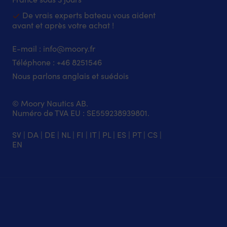
De vrais experts bateau vous aident
avant et après votre achat !
E-mail :
info@moory.fr
Téléphone :
+46 8251
546
Nous parlons anglais et suédois
© Moory Nautics AB.
Numéro de TVA EU : SE559238939801.
SV
|
DA
|
DE
|
NL
|
FI
|
IT
|
PL
|
ES
|
PT
|
CS
|
EN