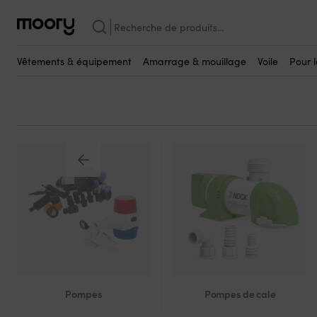
Pour le bateau
-
Plomberie
-
Pompes
-
Systèmes de vidage de d
Recherche
Systèmes de vidage de
pour :
Vêtements & équipement
Amarrage & mouillage
Voile
Pour 
Pompes
Pompes de cale