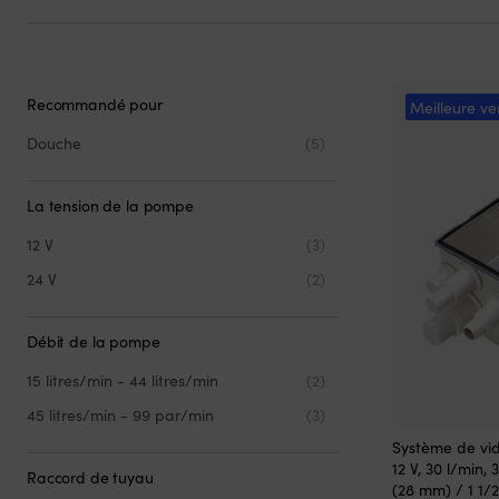
Recommandé pour
Meilleure ve
Douche
(5)
La tension de la pompe
12 V
(3)
24 V
(2)
Débit de la pompe
15 litres/min - 44 litres/min
(2)
45 litres/min - 99 par/min
(3)
Système de vi
12 V, 30 l/min,
Raccord de tuyau
(28 mm) / 1 1/