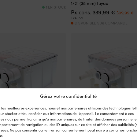
1/2″ (38 mm) tuyau
1 EN STOCK
Le
L
Px cons.
339,99
€
309,99
€
prix
p
TVA incl.
initial
a
DISPONIBLE SUR COMMANDE
était :
e
339,99 €.
3
Gérez votre confidentialité
r les meilleures expériences, nous et nos partenaires utilisons des technologies tell
our stocker et/ou accéder aux informations de l’appareil. Le consentement à ces
es nous permettra, ainsi qu’à nos partenaires, de traiter des données personnelles
portement de navigation ou des ID uniques sur ce site et afficher des publicités (
sées. Ne pas consentir ou retirer son consentement peut nuire à certaines fonctio
dage de douche bateau Rule
Système de vidage de douche b
ns.