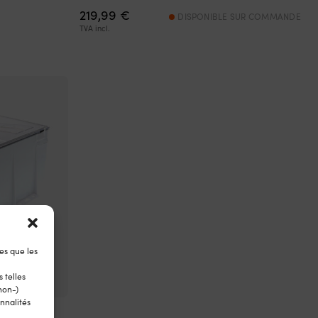
219,99
€
DISPONIBLE SUR COMMANDE
e
TVA incl.
rix
ctuel
st :
09,99 €.
es que les
 telles
non-)
nnalités
ateau Rule