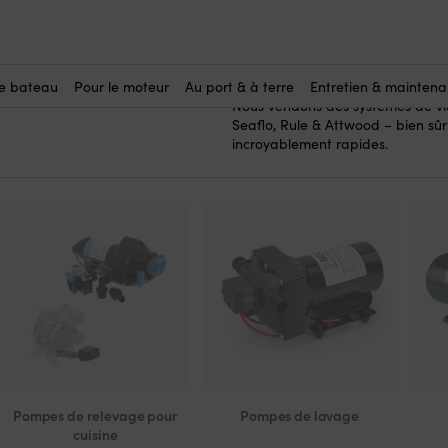
ouche
 douche
Ici, vous achetez des systèmes d
(5)
mais qui est installé dans un bat
dans le récipient et pompée vers,
le bateau
Pour le moteur
Au port & à terre
Entretien & mainten
Nous vendons des systèmes de vi
Seaflo, Rule & Attwood – bien sûr 
incroyablement rapides.
Pompes de relevage pour
Pompes de lavage
cuisine