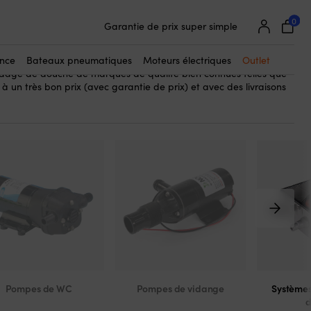
25 000 accessoires bateau de 500 marques
0
Garantie de prix super simple
e vidage de douche – une sorte d’équivalent à un siphon de sol
Clients super satisfaits – 4,7/5 sur Trustpilot
eau, un camping-car ou similaire. L’eau de la douche est collectée
 par exemple, un réservoir d’eaux grises.
ance
Bateaux pneumatiques
Moteurs électriques
Outlet
dage de douche de marques de qualité bien connues telles que
à un très bon prix (avec garantie de prix) et avec des livraisons
Pompes de WC
Pompes de vidange
Systèmes