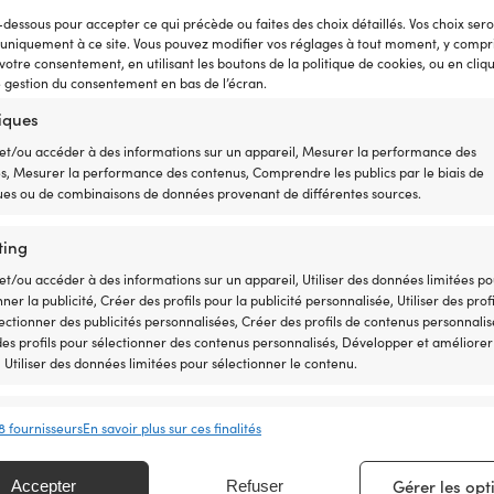
ox (800B + 40A), 24 V, 50.4 l/min,
Shower Drain Box (800B + 40A), 12
-dessous pour accepter ce qui précède ou faites des choix détaillés. Vos choix ser
1″ (25 mm) / 1 1/8″ (28 mm) / 1
3/4″ (19 mm) / 1″ (25 mm) / 1 1/8″
 uniquement à ce site. Vous pouvez modifier vos réglages à tout moment, y compri
uyau
1/2″ (38 mm) tuyau
 votre consentement, en utilisant les boutons de la politique de cookies, ou en cliq
Le
Le
Le
L
9,99
€
Px cons.
309,99
€
e gestion du consentement en bas de l’écran.
299,99
€
289,99
€
prix
prix
prix
p
TVA incl.
tiques
initial
actuel
initial
a
SUR COMMANDE
DISPONIBLE SUR COMMANDE
était :
est :
était :
e
et/ou accéder à des informations sur un appareil, Mesurer la performance des
339,99 €.
299,99 €.
309,99 €
2
és, Mesurer la performance des contenus, Comprendre les publics par le biais de
ques ou de combinaisons de données provenant de différentes sources.
ting
et/ou accéder à des informations sur un appareil, Utiliser des données limitées p
nner la publicité, Créer des profils pour la publicité personnalisée, Utiliser des profi
ectionner des publicités personnalisées, Créer des profils de contenus personnalis
 des profils pour sélectionner des contenus personnalisés, Développer et améliorer
, Utiliser des données limitées pour sélectionner le contenu.
onnalités
Toujour
8 fournisseurs
En savoir plus sur ces finalités
ment
en correspondance et combiner des données à partir d’autres sources de
 Relier différents appareils, Identifier les appareils en fonction des
Gérer les opt
Accepter
Refuser
 garantie de prix est très simple : nous nous alignons sur tous
tions transmises automatiquement.