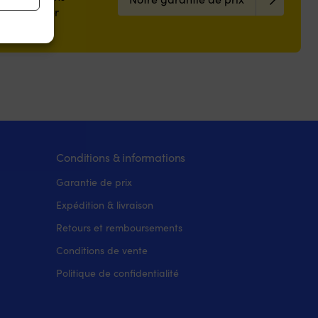
z moins cher
ée.
s activé
Conditions & informations
Garantie de prix
Expédition & livraison
Retours et remboursements
Conditions de vente
Politique de confidentialité