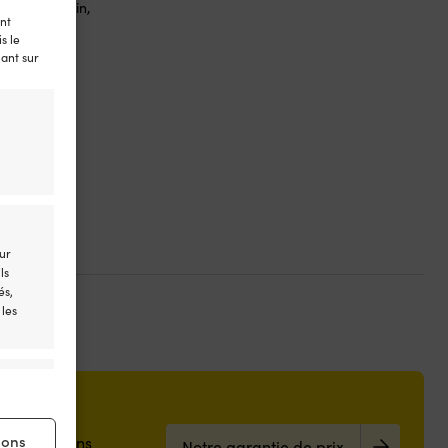
 V, 50.4 l/min,
ont
 (28 mm) / 1
s le
uant sur
e
rix
ctuel
st :
.
89,99 €.
our
ls
és,
 les
s activé
ions
 les magasins
Notre garantie de prix