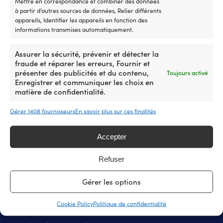
Mettre en correspondance et combiner des données
à partir d’autres sources de données, Relier différents
appareils, Identifier les appareils en fonction des
Notre garantie de prix
informations transmises automatiquement.
Assurer la sécurité, prévenir et détecter la
fraude et réparer les erreurs, Fournir et
présenter des publicités et du contenu,
Toujours activé
Enregistrer et communiquer les choix en
matière de confidentialité.
La plus grande boutique suédoise d’accessoires bateau
– maintenant aussi en France
Gérer 1408 fournisseurs
En savoir plus sur ces finalités
25 000 accessoires bateau de 500 marques
Accepter
4.7 / 5 sur Trustpilot
Clients super satisfaits –
Refuser
Les commandes passées avant 12h30 sont expédiées
le jour même et arrivent en France sous 3 jours
Gérer les options
De vrais experts bateau vous aident avant et après
votre achat !
Cookie Policy
Politique de confidentialité