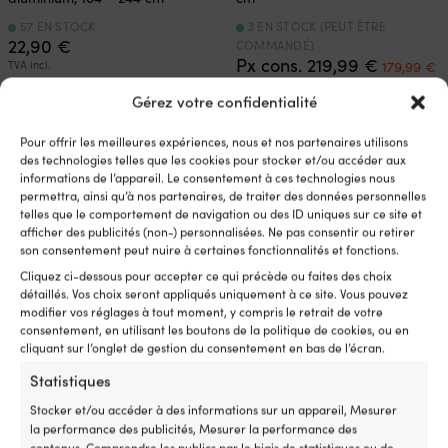
57 EN STOCK
3 EN STOCK (PEUT ÊTRE
22,90
€
COMMANDÉ)
Le
L
Px cons.
219,99
€
TVA incl.
179,99
€
prix
p
TVA incl.
initial
a
Gérez votre confidentialité
était :
es
219,99 €.
1
Pour offrir les meilleures expériences, nous et nos partenaires utilisons
des technologies telles que les cookies pour stocker et/ou accéder aux
informations de l’appareil. Le consentement à ces technologies nous
permettra, ainsi qu’à nos partenaires, de traiter des données personnelles
telles que le comportement de navigation ou des ID uniques sur ce site et
afficher des publicités (non-) personnalisées. Ne pas consentir ou retirer
son consentement peut nuire à certaines fonctionnalités et fonctions.
Cliquez ci-dessous pour accepter ce qui précède ou faites des choix
détaillés. Vos choix seront appliqués uniquement à ce site. Vous pouvez
modifier vos réglages à tout moment, y compris le retrait de votre
consentement, en utilisant les boutons de la politique de cookies, ou en
cliquant sur l’onglet de gestion du consentement en bas de l’écran.
Gaffe télescopique Hook &
Gaffe télescopique Hook &
Moor M60, aluminium, 125 –
Moor M60, aluminium, 102 –
Statistiques
320 cm
250 cm
Stocker et/ou accéder à des informations sur un appareil, Mesurer
4 EN STOCK (PEUT ÊTRE
2 EN STOCK (PEUT ÊTRE
la performance des publicités, Mesurer la performance des
COMMANDÉ)
COMMANDÉ)
contenus, Comprendre les publics par le biais de statistiques ou de