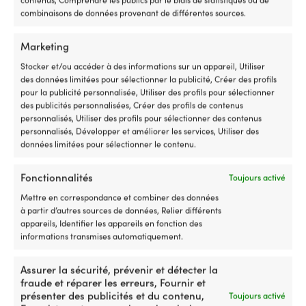
Px cons.
309,99
€
Px cons.
289,99
€
combinaisons de données provenant de différentes sources.
Le
Le
Le
Le
229,99
€
249,99
€
prix
prix
prix
prix
TVA incl.
TVA incl.
Marketing
initial
actuel
initial
actuel
était :
est :
était :
est :
Stocker et/ou accéder à des informations sur un appareil, Utiliser
309,99 €.
229,99 €.
289,99 €.
249,99 €.
des données limitées pour sélectionner la publicité, Créer des profils
pour la publicité personnalisée, Utiliser des profils pour sélectionner
des publicités personnalisées, Créer des profils de contenus
personnalisés, Utiliser des profils pour sélectionner des contenus
personnalisés, Développer et améliorer les services, Utiliser des
données limitées pour sélectionner le contenu.
Fonctionnalités
Toujours activé
Mettre en correspondance et combiner des données
à partir d’autres sources de données, Relier différents
Gaffe télescopique, aluminium,
Pagaie télescopique avec
appareils, Identifier les appareils en fonction des
120 – 220 cm
gaffe Osculati, aluminium,
informations transmises automatiquement.
réglable, 90 – 160 cm
3 EN STOCK (PEUT ÊTRE
COMMANDÉ)
4 EN STOCK (PEUT ÊTRE
Assurer la sécurité, prévenir et détecter la
40,38
€
COMMANDÉ)
fraude et réparer les erreurs, Fournir et
38,54
€
TVA incl.
présenter des publicités et du contenu,
Toujours activé
TVA incl.