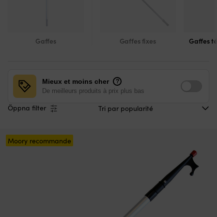
Gaffes
Gaffes fixes
Gaffes t
Mieux et moins cher
?
De meilleurs produits à prix plus bas
Öppna filter
Moory recommande