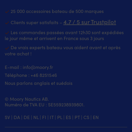
25 000 accessoires bateau de 500 marques
4.7 / 5 sur Trustpilot
Clients super satisfaits –
Les commandes passées avant 12h30 sont expédiées
le jour même et arrivent en France sous 3 jours
De vrais experts bateau vous aident avant et après
votre achat !
E-mail :
info@moory.fr
Téléphone :
+46 8251
546
Nous parlons anglais et suédois
© Moory Nautics AB.
Numéro de TVA EU : SE559238939801.
SV
|
DA
|
DE
|
NL
|
FI
|
IT
|
PL
|
ES
|
PT
|
CS
|
EN