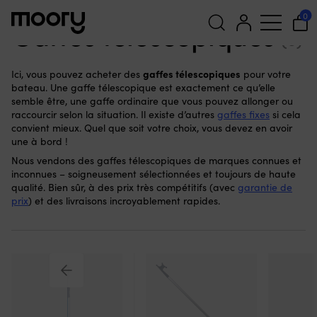
Pour le bateau
-
Gaffes
-
Gaffes télescopiques
0
Gaffes télescopiques
(9)
Recherche
gaffes télescopiques
Ici, vous pouvez acheter des
pour votre
pour :
bateau. Une gaffe télescopique est exactement ce qu’elle
semble être, une gaffe ordinaire que vous pouvez allonger ou
raccourcir selon la situation. Il existe d’autres
gaffes fixes
si cela
convient mieux. Quel que soit votre choix, vous devez en avoir
une à bord !
Nous vendons des gaffes télescopiques de marques connues et
inconnues – soigneusement sélectionnées et toujours de haute
qualité. Bien sûr, à des prix très compétitifs (avec
garantie de
prix
) et des livraisons incroyablement rapides.