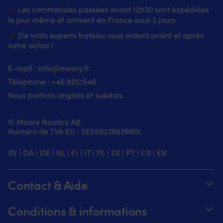
Les commandes passées avant 12h30 sont expédiées
le jour même et arrivent en France sous 3 jours
De vrais experts bateau vous aident avant et après
votre achat !
E-mail :
info@moory.fr
Téléphone :
+46 8251
546
Nous parlons anglais et suédois
© Moory Nautics AB.
Numéro de TVA EU : SE559238939801.
SV
|
DA
|
DE
|
NL
|
FI
|
IT
|
PL
|
ES
|
PT
|
CS
|
EN
Contact & Aide
Suivez votre commande
Conditions & informations
À propos de Moory