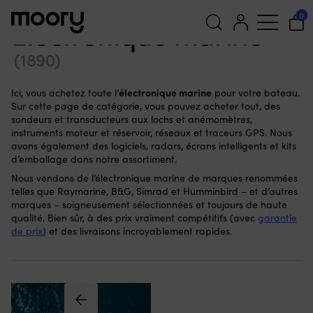
Pour le bateau
-
Électronique marine
0
Électronique marine
(1890)
Recherche
pour :
électronique marine
Ici, vous achetez toute l’
pour votre bateau.
Sur cette page de catégorie, vous pouvez acheter tout, des
sondeurs et transducteurs aux lochs et anémomètres,
instruments moteur et réservoir, réseaux et traceurs GPS. Nous
avons également des logiciels, radars, écrans intelligents et kits
d’emballage dans notre assortiment.
Nous vendons de l’électronique marine de marques renommées
telles que Raymarine, B&G, Simrad et Humminbird – et d’autres
marques – soigneusement sélectionnées et toujours de haute
qualité. Bien sûr, à des prix vraiment compétitifs (avec
garantie
de prix
) et des livraisons incroyablement rapides.